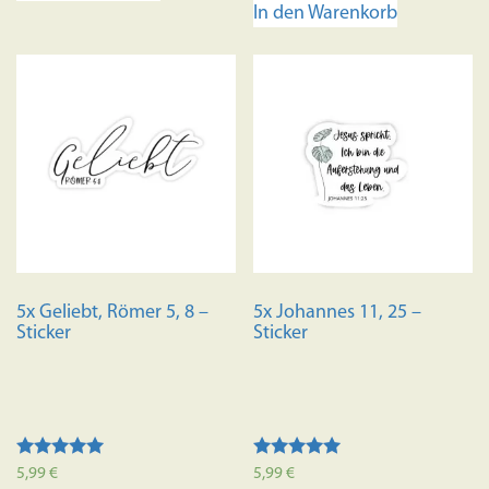
von 5
In den Warenkorb
5x Geliebt, Römer 5, 8 –
5x Johannes 11, 25 –
Sticker
Sticker
Bewertet mit
Bewertet mit
5,99
€
5,99
€
5.00
5.00