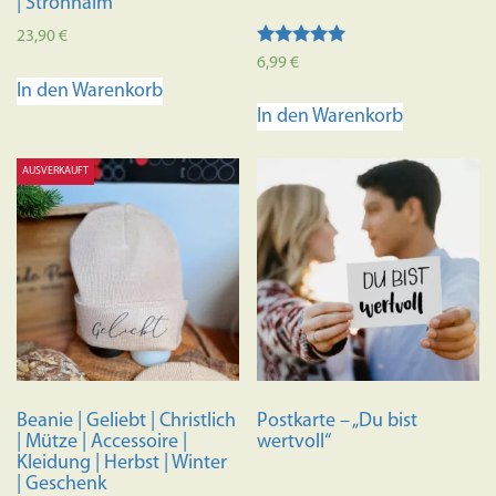
| Strohhalm
23,90
€
Bewertet mit
6,99
€
5.00
In den Warenkorb
von 5
In den Warenkorb
AUSVERKAUFT
Beanie | Geliebt | Christlich
Postkarte – „Du bist
| Mütze | Accessoire |
wertvoll“
Kleidung | Herbst | Winter
| Geschenk