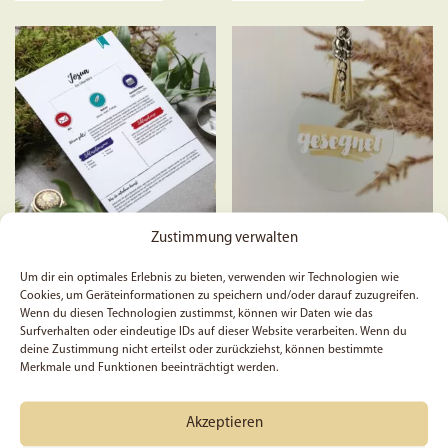
weist
mehrere
Varianten
auf.
Die
Optionen
können
auf
der
Zustimmung verwalten
Produktseite
Biblestudy-Card – Josua
Gesegnet –
gewählt
Um dir ein optimales Erlebnis zu bieten, verwenden wir Technologien wie
Schlüsselanhänger
werden
Cookies, um Geräteinformationen zu speichern und/oder darauf zuzugreifen.
Wenn du diesen Technologien zustimmst, können wir Daten wie das
Surfverhalten oder eindeutige IDs auf dieser Website verarbeiten. Wenn du
deine Zustimmung nicht erteilst oder zurückziehst, können bestimmte
Merkmale und Funktionen beeinträchtigt werden.
ab
0,99
€
7,95
€
Dieses
Akzeptieren
Ausführung wählen
In den Warenkorb
Produkt