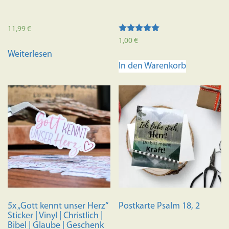
11,99
€
Bewertet mit
1,00
€
5.00
Weiterlesen
von 5
In den Warenkorb
5x „Gott kennt unser Herz“
Postkarte Psalm 18, 2
Sticker | Vinyl | Christlich |
Bibel | Glaube | Geschenk