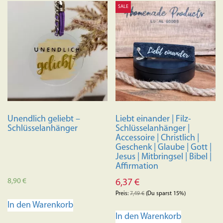
SALE
Unendlich geliebt –
Liebt einander | Filz-
Schlüsselanhänger
Schlüsselanhänger |
Accessoire | Christlich |
Geschenk | Glaube | Gott |
Jesus | Mitbringsel | Bibel |
Affirmation
8,90
€
6,37
€
Preis:
7,49
€
(Du sparst 15%)
In den Warenkorb
In den Warenkorb