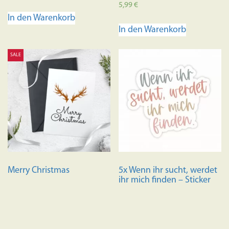
Bewertet mit
5,99
€
5.00
In den Warenkorb
von 5
In den Warenkorb
SALE
Merry Christmas
5x Wenn ihr sucht, werdet
ihr mich finden – Sticker