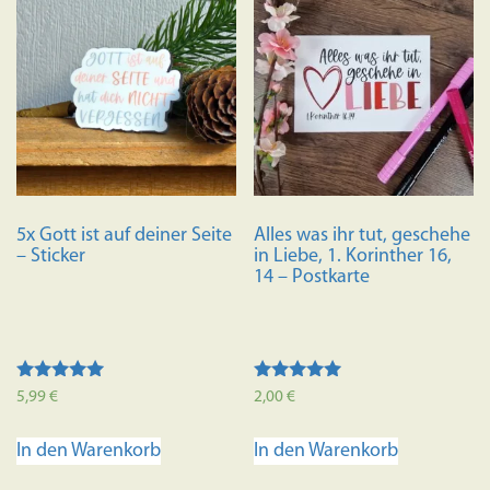
5x Gott ist auf deiner Seite
Alles was ihr tut, geschehe
– Sticker
in Liebe, 1. Korinther 16,
14 – Postkarte
Bewertet mit
Bewertet mit
5,99
€
2,00
€
5.00
5.00
von 5
von 5
In den Warenkorb
In den Warenkorb