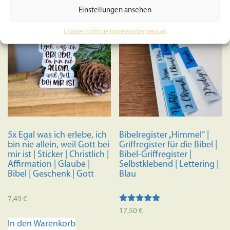
weist
Einstellungen ansehen
mehrere
Cookie-Richtlinie
Impressum
Impressum
Varianten
auf.
Die
Optionen
können
auf
der
Produktseite
5x Egal was ich erlebe, ich
Bibelregister „Himmel“ |
gewählt
bin nie allein, weil Gott bei
Griffregister für die Bibel |
werden
mir ist | Sticker | Christlich |
Bibel-Griffregister |
Affirmation | Glaube |
Selbstklebend | Lettering |
Bibel | Geschenk | Gott
Blau
7,49
€
Bewertet
17,50
€
mit
In den Warenkorb
4.70