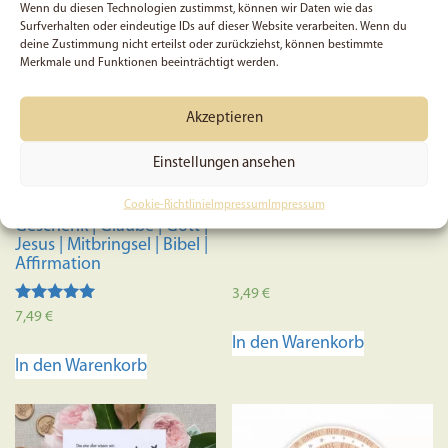
Wenn du diesen Technologien zustimmst, können wir Daten wie das
Surfverhalten oder eindeutige IDs auf dieser Website verarbeiten. Wenn du
deine Zustimmung nicht erteilst oder zurückziehst, können bestimmte
Merkmale und Funktionen beeinträchtigt werden.
Akzeptieren
Einstellungen ansehen
Jesus is King | Filz-
5x Lesezeichen „with god“
Schlüsselanhänger |
Cookie-Richtlinie
Impressum
Impressum
Accessoire | Christlich |
Geschenk | Glaube | Gott |
Jesus | Mitbringsel | Bibel |
Affirmation
3,49
€
Bewertet mit
7,49
€
5.00
In den Warenkorb
von 5
In den Warenkorb