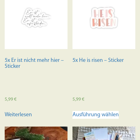
5x Er ist nicht mehr hier –
5x He is risen – Sticker
Sticker
5,99
€
5,99
€
Dieses
Weiterlesen
Ausführung wählen
Produkt
weist
mehrere