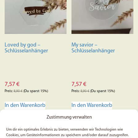
Die
Optione
können
auf
der
Produkts
Loved by god –
My savior –
gewählt
Schlüsselanhänger
Schlüsselanhänger
werden
7,57
€
7,57
€
Preis:
8,90
€
(Du sparst 15%)
Preis:
8,90
€
(Du sparst 15%)
In den Warenkorb
In den Warenkorb
Zustimmung verwalten
Um dir ein optimales Erlebnis zu bieten, verwenden wir Technologien wie
Cookies, um Geräteinformationen zu speichern und/oder darauf zuzugreifen.