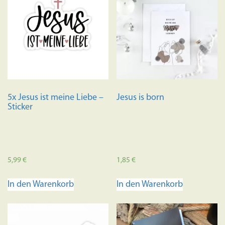
Variante
auf.
Die
Optione
können
auf
der
Produkts
5x Jesus ist meine Liebe –
Jesus is born
gewählt
Sticker
werden
5,99
€
1,85
€
In den Warenkorb
In den Warenkorb