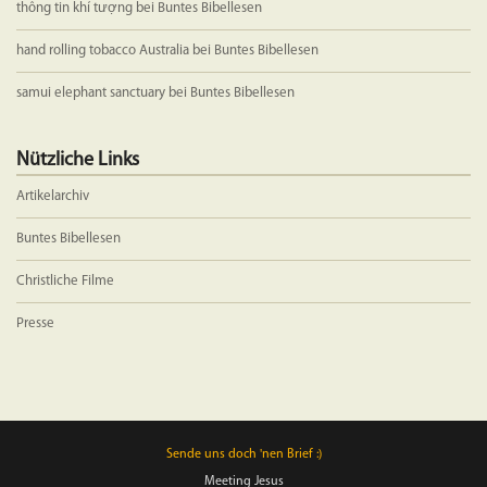
thông tin khí tượng
bei
Buntes Bibellesen
hand rolling tobacco Australia
bei
Buntes Bibellesen
samui elephant sanctuary
bei
Buntes Bibellesen
Nützliche Links
Artikelarchiv
Buntes Bibellesen
Christliche Filme
Presse
Sende uns doch 'nen Brief :)
Meeting Jesus