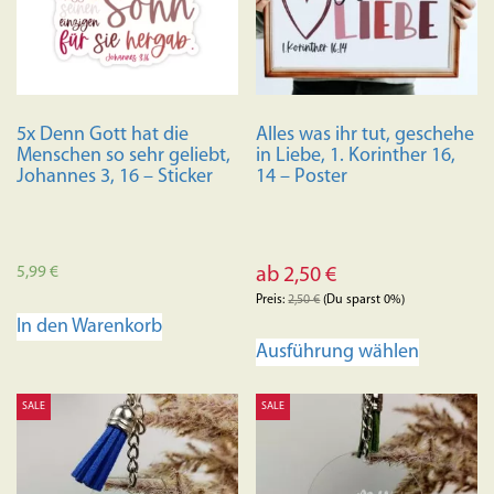
5x Denn Gott hat die
Alles was ihr tut, geschehe
Menschen so sehr geliebt,
in Liebe, 1. Korinther 16,
Johannes 3, 16 – Sticker
14 – Poster
5,99
€
ab
2,50
€
Preis:
2,50
€
(Du sparst 0%)
In den Warenkorb
Dieses
Ausführung wählen
Produkt
weist
SALE
SALE
mehrere
Variante
auf.