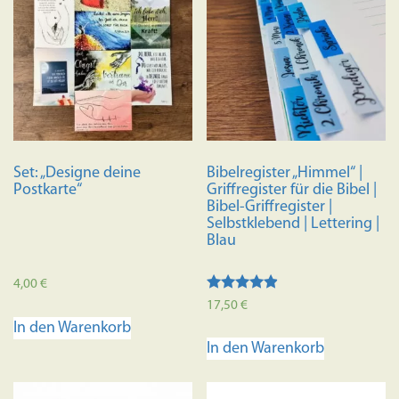
Variante
auf.
Die
Optione
können
auf
der
Produkts
Set: „Designe deine
Bibelregister „Himmel“ |
gewählt
Postkarte“
Griffregister für die Bibel |
werden
Bibel-Griffregister |
Selbstklebend | Lettering |
Blau
4,00
€
Bewertet
17,50
€
mit
In den Warenkorb
4.70
von 5
In den Warenkorb