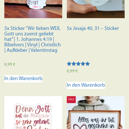
5x Sticker “Wir lieben WEIL
5x Jesaja 40, 31 – Sticker
Gott uns zuerst geliebt
hat” | 1. Johannes 4:19 |
Bibelvers | Vinyl | Christlich
| Aufkleber | Valentinstag
6,99
€
Bewertet mit
6,99
€
5.00
In den Warenkorb
von 5
In den Warenkorb
SALE