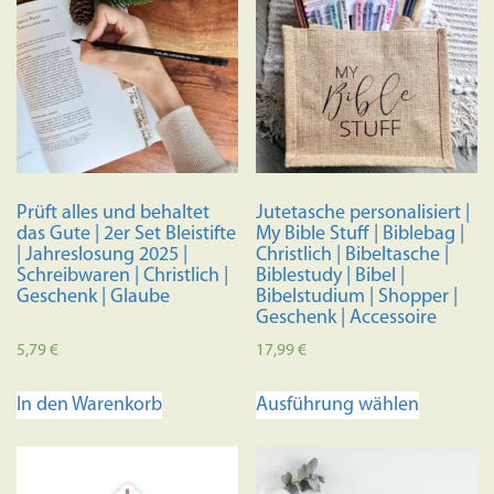
Variante
auf.
Die
Optione
können
auf
der
Produkts
Prüft alles und behaltet
Jutetasche personalisiert |
gewählt
das Gute | 2er Set Bleistifte
My Bible Stuff | Biblebag |
werden
| Jahreslosung 2025 |
Christlich | Bibeltasche |
Schreibwaren | Christlich |
Biblestudy | Bibel |
Geschenk | Glaube
Bibelstudium | Shopper |
Geschenk | Accessoire
5,79
€
17,99
€
Dieses
In den Warenkorb
Ausführung wählen
Produkt
weist
mehrere