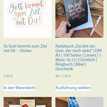
5x Gott kommt zum Ziel
Notizbuch „Du bist ein
mit Dir – Sticker
Gott, der mich sieht“ | DIN
A5 | 100 Seiten | Liniert | 1.
Mose 16,13 | Christlich |
Ringbuch | Bibel |
Geschenk
5,99
€
ab
11,49
€
Dieses
In den Warenkorb
Ausführung wählen
Produkt
weist
mehrere