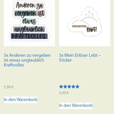
5x Anderen zu vergeben
5x Mein Erlöser Lebt –
ist etwas unglaublich
Sticker
Kraftvolles
5,99
€
Bewertet mit
5,99
€
5.00
In den Warenkorb
von 5
In den Warenkorb