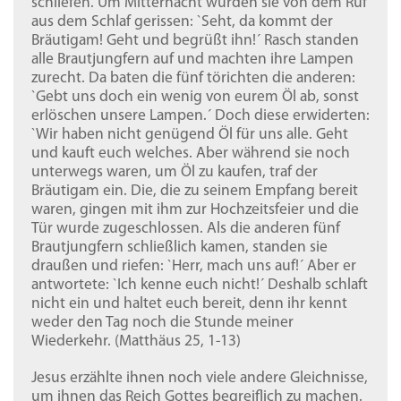
schliefen. Um Mitternacht wurden sie von dem Ruf
aus dem Schlaf gerissen: `Seht, da kommt der
Bräutigam! Geht und begrüßt ihn!´ Rasch standen
alle Brautjungfern auf und machten ihre Lampen
zurecht. Da baten die fünf törichten die anderen:
`Gebt uns doch ein wenig von eurem Öl ab, sonst
erlöschen unsere Lampen.´ Doch diese erwiderten:
`Wir haben nicht genügend Öl für uns alle. Geht
und kauft euch welches. Aber während sie noch
unterwegs waren, um Öl zu kaufen, traf der
Bräutigam ein. Die, die zu seinem Empfang bereit
waren, gingen mit ihm zur Hochzeitsfeier und die
Tür wurde zugeschlossen. Als die anderen fünf
Brautjungfern schließlich kamen, standen sie
draußen und riefen: `Herr, mach uns auf!´ Aber er
antwortete: `Ich kenne euch nicht!´ Deshalb schlaft
nicht ein und haltet euch bereit, denn ihr kennt
weder den Tag noch die Stunde meiner
Wiederkehr. (Matthäus 25, 1-13)
Jesus erzählte ihnen noch viele andere Gleichnisse,
um ihnen das Reich Gottes begreiflich zu machen.