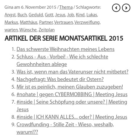
Gina am 6. November 2015 /
Thema
/ Schlagworte:
Angst
,
Buch
,
Geduld
,
Gott
,
Jesus
,
Job
,
Kind
,
Lukas
,
Markus
,
Matthäus
,
Partner
,
Vertrauen
,
Verzweiflung
,
warten
,
Wünsche
,
Zeitplan
ARTIKEL DER SERIE
MONATSARTIKEL 2015
Das schwerste Weihnachten meines Lebens
Schluss - Aus - Vorbei! - Wie ich schlechte
Gewohnheiten ablege
Was ist, wenn man das Vaterunser nicht mitbetet?
Nachgefragt: Was bedeutet dir Ostern?
Mir ist es peinlich, meinen Glauben zuzugeben!
#nohate | gegen CYBERMOBBING | Meeting Jesus
#inside | Seine Schöpfung oder unsere? | Meeting
Jesus
#inside | ICH KANN ALLES... oder? | Meeting Jesus
Crowdfunding - Stille Zeit - Wieso, weshalb,
warum!??