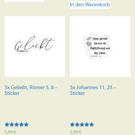
von 5
In den Warenkorb
5x Geliebt, Römer 5, 8 –
5x Johannes 11, 25 –
Sticker
Sticker
Bewertet mit
Bewertet mit
5,99
€
5,99
€