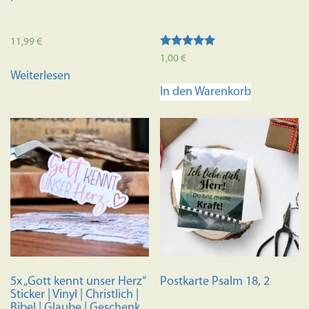
11,99
€
Bewertet mit
1,00
€
5.00
Weiterlesen
von 5
In den Warenkorb
5x „Gott kennt unser Herz“
Postkarte Psalm 18, 2
Sticker | Vinyl | Christlich |
Bibel | Glaube | Geschenk