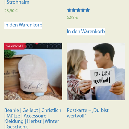
| Strohhalm
23,90
€
Bewertet mit
6,99
€
5.00
In den Warenkorb
von 5
In den Warenkorb
AUSVERKAUFT
Beanie | Geliebt | Christlich
Postkarte – „Du bist
| Mütze | Accessoire |
wertvoll“
Kleidung | Herbst | Winter
| Geschenk