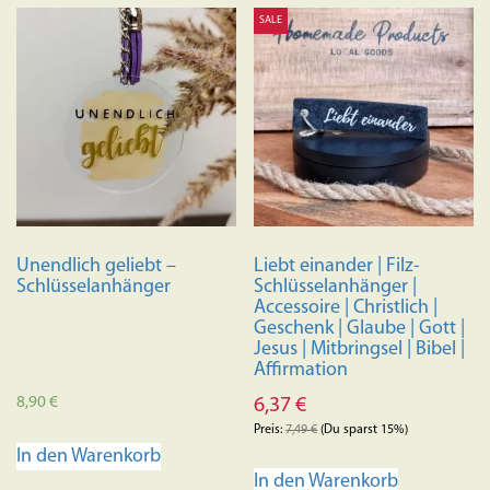
SALE
Unendlich geliebt –
Liebt einander | Filz-
Schlüsselanhänger
Schlüsselanhänger |
Accessoire | Christlich |
Geschenk | Glaube | Gott |
Jesus | Mitbringsel | Bibel |
Affirmation
8,90
€
6,37
€
Preis:
7,49
€
(Du sparst 15%)
In den Warenkorb
In den Warenkorb