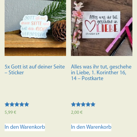
5x Gott ist auf deiner Seite
Alles was ihr tut, geschehe
– Sticker
in Liebe, 1. Korinther 16,
14 – Postkarte
Bewertet mit
Bewertet mit
5,99
€
2,00
€
5.00
5.00
von 5
von 5
In den Warenkorb
In den Warenkorb