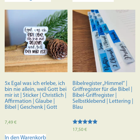
weist
mehrere
Varianten
auf.
Die
Optionen
können
auf
der
Produktseite
5x Egal was ich erlebe, ich
Bibelregister „Himmel“ |
gewählt
bin nie allein, weil Gott bei
Griffregister für die Bibel |
werden
mir ist | Sticker | Christlich |
Bibel-Griffregister |
Affirmation | Glaube |
Selbstklebend | Lettering |
Bibel | Geschenk | Gott
Blau
7,49
€
Bewertet
17,50
€
mit
In den Warenkorb
4.70