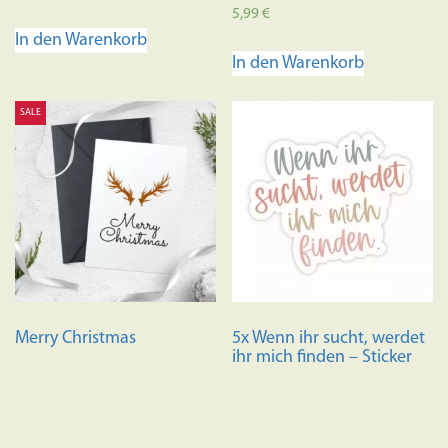
Bewertet mit
5,99
€
5.00
In den Warenkorb
von 5
In den Warenkorb
SALE
Merry Christmas
5x Wenn ihr sucht, werdet
ihr mich finden – Sticker