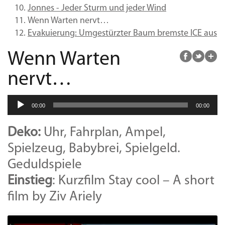
Jonnes - Jeder Sturm und jeder Wind
Wenn Warten nervt…
Evakuierung: Umgestürzter Baum bremste ICE aus
Wenn Warten
nervt…
Audio-
00:00
00:00
Player
Deko:
Uhr, Fahrplan, Ampel,
Spielzeug, Babybrei, Spielgeld.
Geduldspiele
Einstieg
: Kurzfilm Stay cool – A short
film by Ziv Ariely