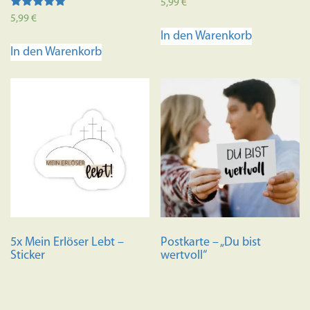
5,99
€
Bewertet mit
5,99
€
5.00
In den Warenkorb
von 5
In den Warenkorb
5x Mein Erlöser Lebt –
Postkarte – „Du bist
Sticker
wertvoll“