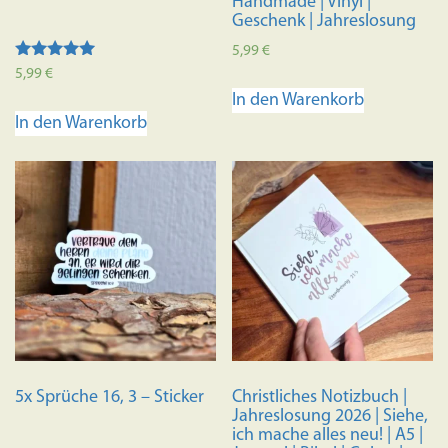
Handmade | Vinyl |
Geschenk | Jahreslosung
5,99
€
Bewertet mit
5,99
€
5.00
In den Warenkorb
von 5
In den Warenkorb
5x Sprüche 16, 3 – Sticker
Christliches Notizbuch |
Jahreslosung 2026 | Siehe,
ich mache alles neu! | A5 |