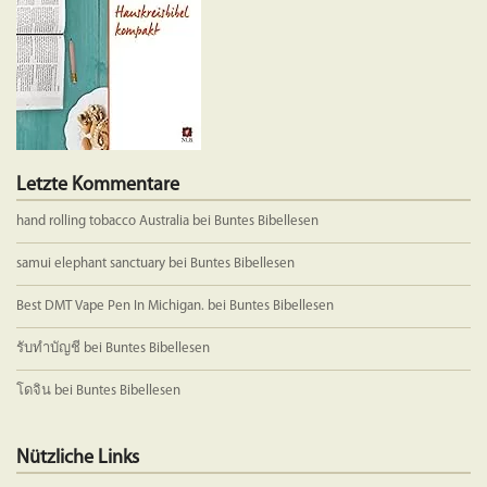
der
der
Produktseite
Produkts
gewählt
gewählt
werden
werden
Letzte Kommentare
hand rolling tobacco Australia
bei
Buntes Bibellesen
samui elephant sanctuary
bei
Buntes Bibellesen
Best DMT Vape Pen In Michigan.
bei
Buntes Bibellesen
รับทำบัญชี
bei
Buntes Bibellesen
โดจิน
bei
Buntes Bibellesen
Nützliche Links