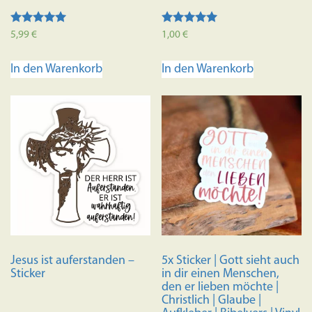
Bewertet mit
Bewertet mit
5,99
€
1,00
€
5.00
5.00
von 5
von 5
In den Warenkorb
In den Warenkorb
Jesus ist auferstanden –
5x Sticker | Gott sieht auch
Sticker
in dir einen Menschen,
den er lieben möchte |
Christlich | Glaube |