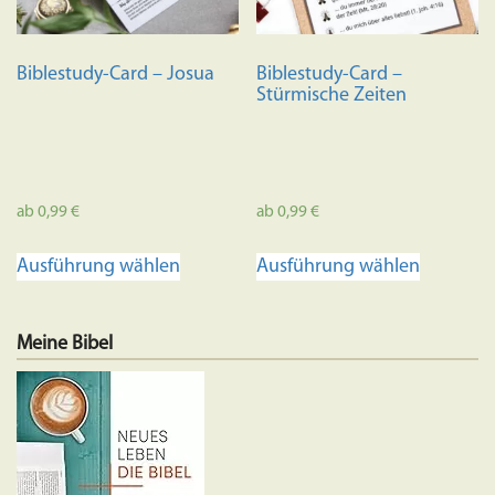
Biblestudy-Card – Josua
Biblestudy-Card –
Stürmische Zeiten
ab
0,99
€
ab
0,99
€
Dieses
Dieses
Ausführung wählen
Ausführung wählen
Produkt
Produkt
weist
weist
mehrere
mehrere
Meine Bibel
Varianten
Variante
auf.
auf.
Die
Die
Optionen
Optione
können
können
auf
auf