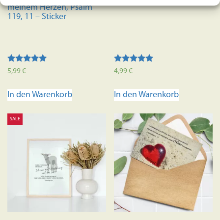
meinem Herzen, Psalm
119, 11 – Sticker
Bewertet mit
Bewertet mit
5,99
€
4,99
€
5.00
5.00
von 5
von 5
In den Warenkorb
In den Warenkorb
SALE