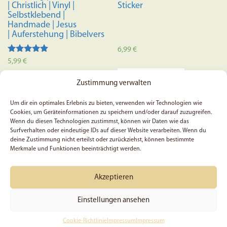
| Christlich | Vinyl |
Sticker
Selbstklebend |
Handmade | Jesus
| Auferstehung | Bibelvers
6,99
€
Bewertet mit
5,99
€
5.00
In den Warenkorb
von 5
Zustimmung verwalten
In den Warenkorb
Um dir ein optimales Erlebnis zu bieten, verwenden wir Technologien wie
Cookies, um Geräteinformationen zu speichern und/oder darauf zuzugreifen.
Wenn du diesen Technologien zustimmst, können wir Daten wie das
Surfverhalten oder eindeutige IDs auf dieser Website verarbeiten. Wenn du
deine Zustimmung nicht erteilst oder zurückziehst, können bestimmte
Merkmale und Funktionen beeinträchtigt werden.
Akzeptieren
Einstellungen ansehen
Cookie-Richtlinie
Impressum
Impressum
5x Ich behalte dein Wort in
Pray. Wait. Trust. – Set