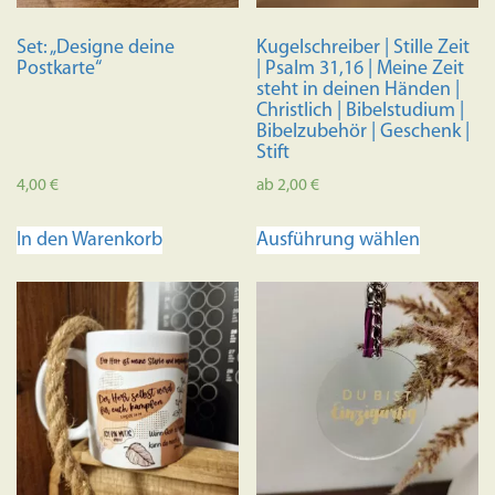
Set: „Designe deine
Kugelschreiber | Stille Zeit
Postkarte“
| Psalm 31,16 | Meine Zeit
steht in deinen Händen |
Christlich | Bibelstudium |
Bibelzubehör | Geschenk |
Stift
4,00
€
ab
2,00
€
Dieses
In den Warenkorb
Ausführung wählen
Produkt
weist
mehrere
Variante
auf.
Die
Optione
können
auf