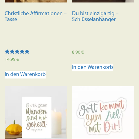
der
Produkts
Christliche Affirmationen –
Du bist einzigartig –
gewählt
Tasse
Schlüsselanhänger
werden
8,90
€
Bewertet mit
14,99
€
5.00
In den Warenkorb
von 5
In den Warenkorb