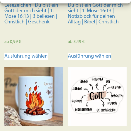
Lesezeichen | Du bist ein
Du bist ein Gott der mich
Gott der mich sieht | 1.
sieht | 1. Mose 16:13 |
Mose 16:13 | Bibellesen |
Notizblock für deinen
Christlich | Geschenk
Alltag | Bibel | Christlich
ab
0,99
€
ab
3,49
€
Dieses
Dieses
Ausführung wählen
Ausführung wählen
Produkt
Produkt
weist
weist
mehrere
mehrere
Varianten
Variante
auf.
auf.
Die
Die
Optionen
Optione
können
können
auf
auf
der
der