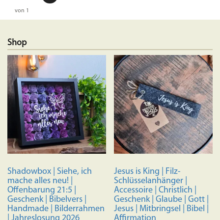
von 1
Shop
Shadowbox | Siehe, ich
Jesus is King | Filz-
mache alles neu! |
Schlüsselanhänger |
Offenbarung 21:5 |
Accessoire | Christlich |
Geschenk | Bibelvers |
Geschenk | Glaube | Gott |
Handmade | Bilderrahmen
Jesus | Mitbringsel | Bibel |
| Jahreslosung 2026
Affirmation