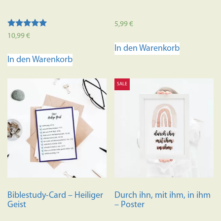
5,99
€
Bewertet mit
10,99
€
5.00
In den Warenkorb
von 5
In den Warenkorb
SALE
Biblestudy-Card – Heiliger
Durch ihn, mit ihm, in ihm
Geist
– Poster