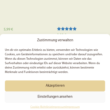
5,99
€
Bewertet mit
3,99
€
5.00
Zustimmung verwalten
In den Warenkorb
von 5
In den Warenkorb
Um dir ein optimales Erlebnis zu bieten, verwenden wir Technologien wie
Cookies, um Geräteinformationen zu speichern und/oder darauf zuzugreifen.
Wenn du diesen Technologien zustimmst, können wir Daten wie das
Surfverhalten oder eindeutige IDs auf dieser Website verarbeiten. Wenn du
deine Zustimmung nicht erteilst oder zurückziehst, können bestimmte
Merkmale und Funktionen beeinträchtigt werden.
Akzeptieren
Einstellungen ansehen
Cookie-Richtlinie
Impressum
Impressum