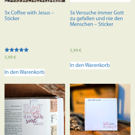
5x Coffee with Jesus –
5x Versuche immer Gott
Sticker
zu gefallen und nie den
Menschen – Sticker
5,99
€
Bewertet mit
5,99
€
5.00
In den Warenkorb
von 5
In den Warenkorb