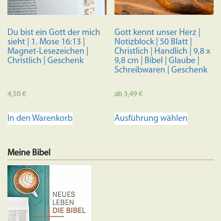
Du bist ein Gott der mich
Gott kennt unser Herz |
sieht | 1. Mose 16:13 |
Notizblock | 50 Blatt |
Magnet-Lesezeichen |
Christlich | Handlich | 9,8 x
Christlich | Geschenk
9,8 cm | Bibel | Glaube |
Schreibwaren | Geschenk
4,50
€
ab
3,49
€
Dieses
In den Warenkorb
Ausführung wählen
Produkt
weist
mehrere
Meine Bibel
Variante
auf.
Die
Optione
können
auf