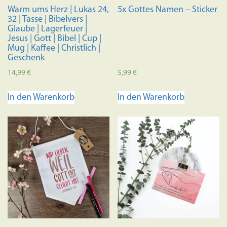
Produktseite
Produkts
Warm ums Herz | Lukas 24,
5x Gottes Namen – Sticker
gewählt
gewählt
32 | Tasse | Bibelvers |
werden
werden
Glaube | Lagerfeuer |
Jesus | Gott | Bibel | Cup |
Mug | Kaffee | Christlich |
Geschenk
14,99
€
5,99
€
In den Warenkorb
In den Warenkorb