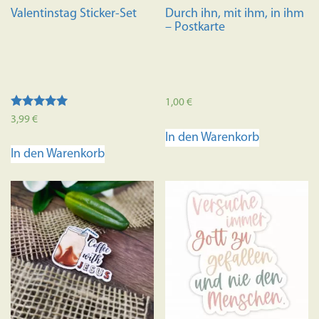
Valentinstag Sticker-Set
Durch ihn, mit ihm, in ihm
– Postkarte
1,00
€
Bewertet mit
3,99
€
5.00
In den Warenkorb
von 5
In den Warenkorb