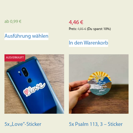
ab
0,99
€
4,46
€
Preis:
4,95
€
(Du sparst 10%)
Dieses
Ausführung wählen
Produkt
In den Warenkorb
weist
mehrere
AUSVERKAUFT
Varianten
auf.
Die
Optionen
können
auf
der
Produktseite
gewählt
5x „Love“-Sticker
5x Psalm 113, 3 – Sticker
werden