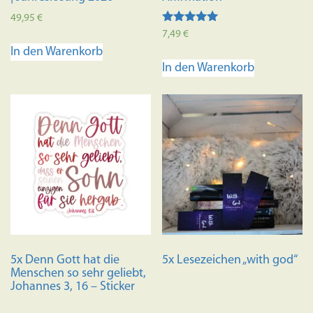
49,95
€
Bewertet mit
7,49
€
5.00
In den Warenkorb
von 5
In den Warenkorb
5x Denn Gott hat die
5x Lesezeichen „with god“
Menschen so sehr geliebt,
Johannes 3, 16 – Sticker