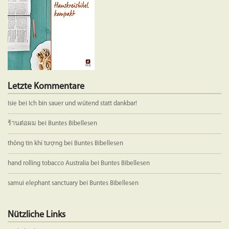
der
Produkts
gewählt
werden
Letzte Kommentare
Isie
bei
Ich bin sauer und wütend statt dankbar!
ร้านต่อผม
bei
Buntes Bibellesen
thông tin khí tượng
bei
Buntes Bibellesen
hand rolling tobacco Australia
bei
Buntes Bibellesen
samui elephant sanctuary
bei
Buntes Bibellesen
Nützliche Links