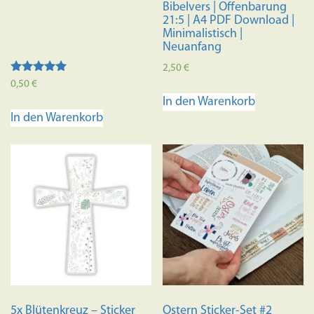
Bibelvers | Offenbarung
21:5 | A4 PDF Download |
Minimalistisch |
Neuanfang
2,50
€
Bewertet mit
0,50
€
5.00
In den Warenkorb
von 5
In den Warenkorb
5x Blütenkreuz – Sticker
Ostern Sticker-Set #2