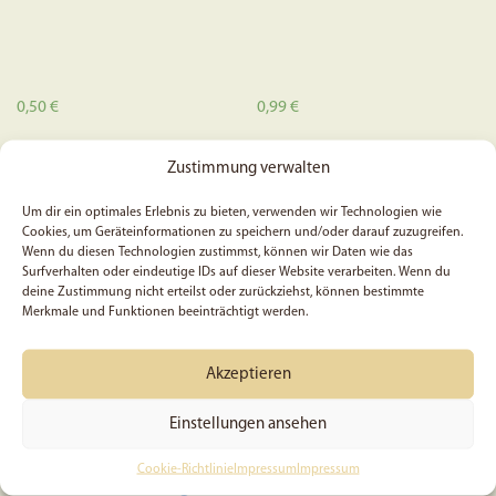
werden
0,50
€
0,99
€
In den Warenkorb
In den Warenkorb
Zustimmung verwalten
Um dir ein optimales Erlebnis zu bieten, verwenden wir Technologien wie
Cookies, um Geräteinformationen zu speichern und/oder darauf zuzugreifen.
Wenn du diesen Technologien zustimmst, können wir Daten wie das
Surfverhalten oder eindeutige IDs auf dieser Website verarbeiten. Wenn du
deine Zustimmung nicht erteilst oder zurückziehst, können bestimmte
Merkmale und Funktionen beeinträchtigt werden.
Akzeptieren
Einstellungen ansehen
Ein Meisterwerk Gottes –
5x Psalm 46, 2 – Sticker
Cookie-Richtlinie
Impressum
Impressum
Filz-Schlüsselanhänger