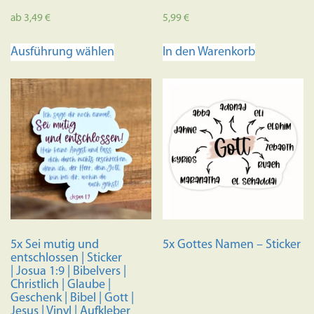
ab
3,49
€
5,99
€
Dieses
Ausführung wählen
In den Warenkorb
Produkt
weist
mehrere
Varianten
auf.
Die
Optionen
können
auf
der
Produktseite
5x Sei mutig und
5x Gottes Namen – Sticker
gewählt
entschlossen | Sticker
werden
| Josua 1:9 | Bibelvers |
Christlich | Glaube |
Geschenk | Bibel | Gott |
Jesus | Vinyl | Aufkleber