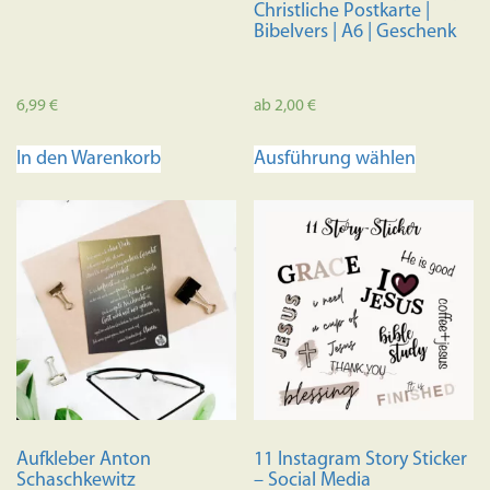
Christliche Postkarte |
Bibelvers | A6 | Geschenk
6,99
€
ab
2,00
€
Dieses
In den Warenkorb
Ausführung wählen
Produkt
weist
mehrere
Variante
auf.
Die
Optione
können
auf
der
Produkts
Aufkleber Anton
11 Instagram Story Sticker
gewählt
Schaschkewitz
– Social Media