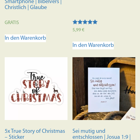
Smartphone | Bibelvers |
Christlich | Glaube
GRATIS
Bewertet mit
5,99
€
5.00
In den Warenkorb
von 5
In den Warenkorb
5x True Story of Christmas
Sei mutig und
– Sticker
entschlossen | Josua 1:9 |