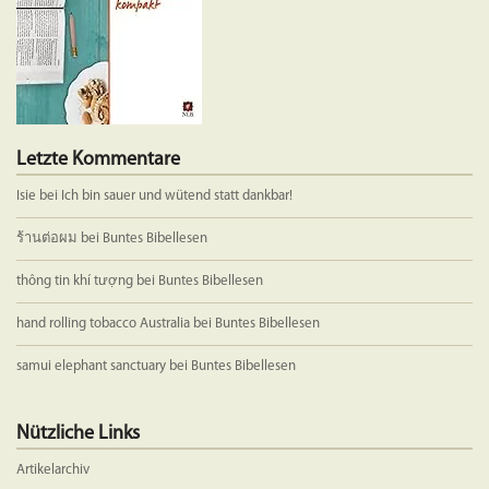
Letzte Kommentare
Isie
bei
Ich bin sauer und wütend statt dankbar!
ร้านต่อผม
bei
Buntes Bibellesen
thông tin khí tượng
bei
Buntes Bibellesen
hand rolling tobacco Australia
bei
Buntes Bibellesen
samui elephant sanctuary
bei
Buntes Bibellesen
Nützliche Links
Artikelarchiv