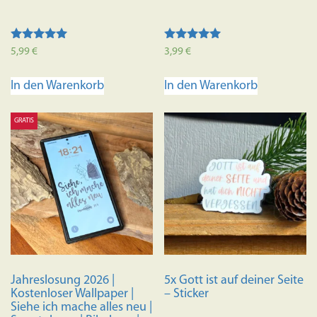
Bewertet mit
Bewertet mit
5,99
€
3,99
€
5.00
5.00
von 5
von 5
In den Warenkorb
In den Warenkorb
GRATIS
Jahreslosung 2026 |
5x Gott ist auf deiner Seite
Kostenloser Wallpaper |
– Sticker
Siehe ich mache alles neu |