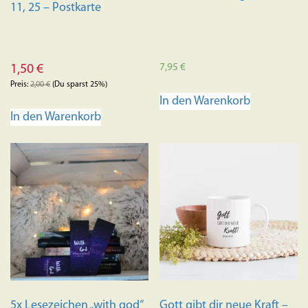
11, 25 – Postkarte
7,95
€
1,50
€
Preis:
2,00
€
(Du sparst 25%)
In den Warenkorb
In den Warenkorb
5x Lesezeichen „with god“
Gott gibt dir neue Kraft –