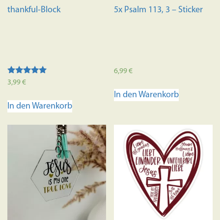
thankful-Block
5x Psalm 113, 3 – Sticker
6,99
€
Bewertet mit
3,99
€
5.00
In den Warenkorb
von 5
In den Warenkorb