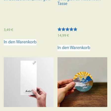
Tasse
3,49
€
Bewertet mit
14,99
€
5.00
In den Warenkorb
von 5
In den Warenkorb