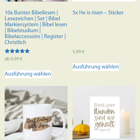
10x Buntes Bibellesen |
5x He is risen – Sticker
Lesezeichen | Set | Bibel
Markiersystem | Bibel lesen
| Bibelstudium |
Bibelaccessoire | Register |
Christlich
5,99
€
Bewertet
ab
0,99
€
Dieses
mit
Ausführung wählen
4.98
Dieses
Produkt
von 5
Ausführung wählen
Produkt
weist
weist
mehrere
mehrere
Variante
Varianten
auf.
auf.
Die
Die
Optione
Optionen
können
können
auf
auf
der