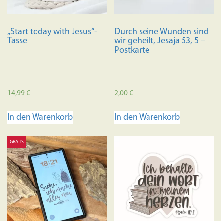
der
Produkts
Produktseite
gewählt
„Start today with Jesus“-
Durch seine Wunden sind
gewählt
werden
Tasse
wir geheilt, Jesaja 53, 5 –
werden
Postkarte
14,99
€
2,00
€
In den Warenkorb
In den Warenkorb
GRATIS