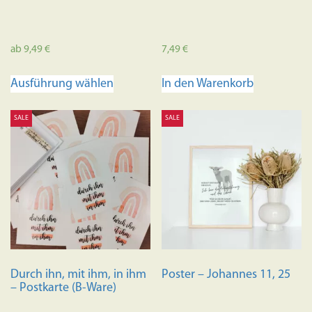
ab
9,49
€
7,49
€
Dieses
Ausführung wählen
In den Warenkorb
Produkt
weist
SALE
SALE
mehrere
Varianten
auf.
Die
Optionen
können
auf
der
Produktseite
Durch ihn, mit ihm, in ihm
Poster – Johannes 11, 25
gewählt
– Postkarte (B-Ware)
werden