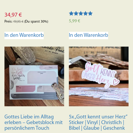
34,97
€
Bewertet mit
5,99
€
Preis:
49,95
€
(Du sparst 30%)
5.00
von 5
In den Warenkorb
In den Warenkorb
Gottes Liebe im Alltag
5x „Gott kennt unser Herz“
erleben – Gebetsblock mit
Sticker | Vinyl | Christlich |
persönlichem Touch
Bibel | Glaube | Geschenk