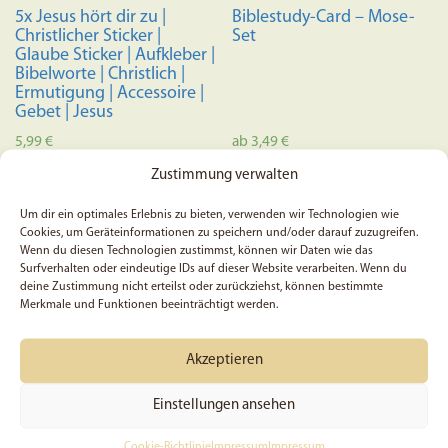
5x Jesus hört dir zu |
Biblestudy-Card – Mose-
Christlicher Sticker |
Set
Glaube Sticker | Aufkleber |
Bibelworte | Christlich |
Ermutigung | Accessoire |
Gebet | Jesus
5,99
€
ab
3,49
€
Dieses
Zustimmung verwalten
In den Warenkorb
Ausführung wählen
Produkt
Um dir ein optimales Erlebnis zu bieten, verwenden wir Technologien wie
weist
Cookies, um Geräteinformationen zu speichern und/oder darauf zuzugreifen.
mehrere
Wenn du diesen Technologien zustimmst, können wir Daten wie das
Surfverhalten oder eindeutige IDs auf dieser Website verarbeiten. Wenn du
Variante
deine Zustimmung nicht erteilst oder zurückziehst, können bestimmte
auf.
Merkmale und Funktionen beeinträchtigt werden.
Die
Optione
Akzeptieren
können
auf
Einstellungen ansehen
der
Produkts
Cookie-Richtlinie
Impressum
Impressum