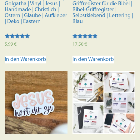
Golgatha | Vinyl | Jesus |
Griffregister für die Bibel |
Handmade | Christlich |
Bibel-Griffregister |
Ostern | Glaube | Aufkleber
Selbstklebend | Lettering |
| Deko | Eastern
Blau
Bewertet mit
Bewertet
5,99
€
17,50
€
5.00
mit
von 5
4.70
von 5
In den Warenkorb
In den Warenkorb