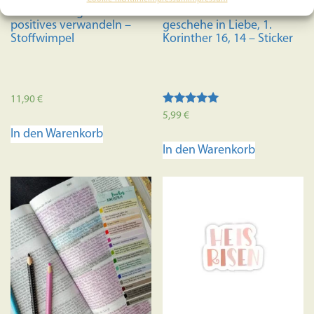
Gott wird negatives in
5x Alles was ihr tut
gewählt
positives verwandeln –
geschehe in Liebe, 1.
werden
Stoffwimpel
Korinther 16, 14 – Sticker
11,90
€
Bewertet mit
5,99
€
5.00
In den Warenkorb
von 5
In den Warenkorb