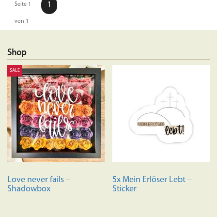
1
Seite 1
von 1
Shop
SALE
Love never fails –
5x Mein Erlöser Lebt –
Shadowbox
Sticker