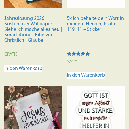
Jahreslosung 2026 |
5x Ich behalte dein Wort in
Kostenloser Wallpaper |
meinem Herzen, Psalm
Siehe ich mache alles neu |
119, 11 – Sticker
Smartphone | Bibelvers |
Christlich | Glaube
GRATIS
Bewertet mit
5,99
€
5.00
In den Warenkorb
von 5
In den Warenkorb