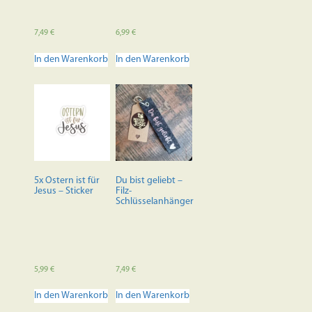
7,49
€
6,99
€
In den Warenkorb
In den Warenkorb
5x Ostern ist für
Du bist geliebt –
Jesus – Sticker
Filz-
Schlüsselanhänger
5,99
€
7,49
€
In den Warenkorb
In den Warenkorb