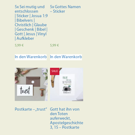
der
5x Sei mutig und
5x Gottes Namen
Produktseite
entschlossen
– Sticker
| Sticker | Josua 1:9
gewählt
| Bibelvers |
werden
Christlich | Glaube
| Geschenk | Bibel |
Gott | Jesus | Vinyl
| Aufkleber
5,99
€
5,99
€
In den Warenkorb
In den Warenkorb
SALE
Postkarte – „trust“
Gott hat ihn von
den Toten
auferweckt,
Apostelgeschichte
3, 15 – Postkarte