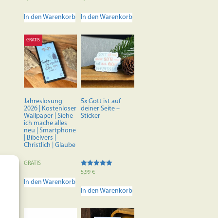
5.00
5.00
von 5
von 5
In den Warenkorb
In den Warenkorb
GRATIS
Jahreslosung
5x Gott ist auf
2026 | Kostenloser
deiner Seite –
Wallpaper | Siehe
Sticker
ich mache alles
neu | Smartphone
| Bibelvers |
Christlich | Glaube
GRATIS
Bewertet mit
5,99
€
5.00
In den Warenkorb
von 5
In den Warenkorb