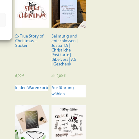
5x True Story of
Sei mutig und
Christmas –
entschlossen |
Sticker
Josua 1:9 |
Christliche
Postkarte |
Bibelvers | A6
| Geschenk
6,99
€
ab
2,00
€
Dieses
In den Warenkorb
Ausführung
Produkt
wählen
weist
mehrere
Varianten
auf.
Die
Optionen
können