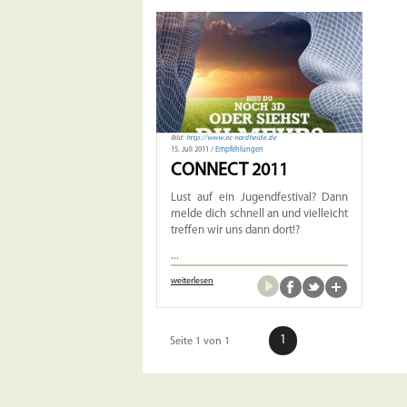
Bild:
http://www.ec-nordheide.de
15. Juli 2011 /
Empfehlungen
CONNECT 2011
Lust auf ein Jugendfestival? Dann
melde dich schnell an und vielleicht
treffen wir uns dann dort!?
...
weiterlesen
1
Seite 1 von 1