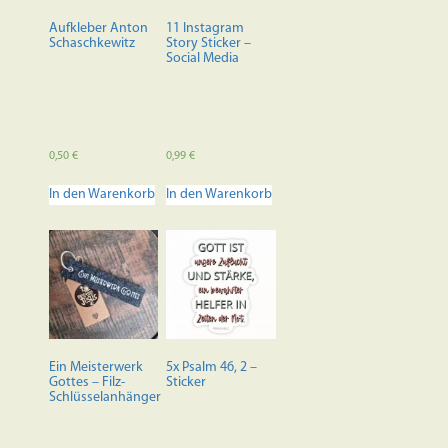
auf
der
Aufkleber Anton
11 Instagram
Produktseite
Schaschkewitz
Story Sticker –
Social Media
gewählt
werden
0,50
€
0,99
€
In den Warenkorb
In den Warenkorb
Ein Meisterwerk
5x Psalm 46, 2 –
Gottes – Filz-
Sticker
Schlüsselanhänger