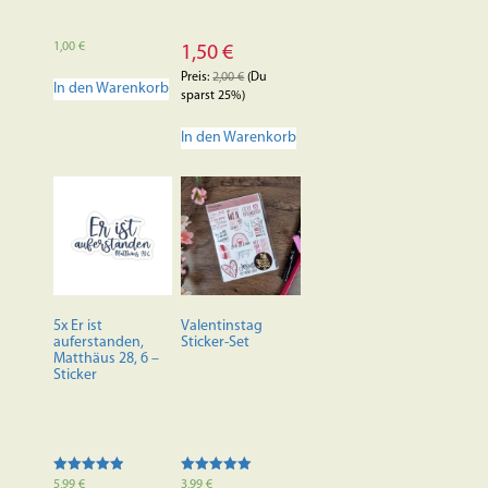
1,00
€
1,50
€
Preis:
2,00
€
(Du
In den Warenkorb
sparst 25%)
In den Warenkorb
5x Er ist
Valentinstag
auferstanden,
Sticker-Set
Matthäus 28, 6 –
Sticker
Bewertet mit
Bewertet mit
5,99
€
3,99
€