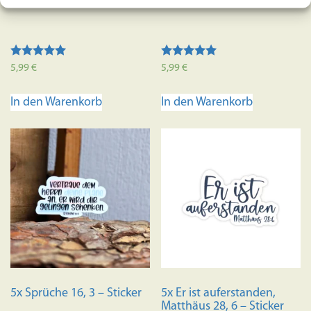
Bewertet mit
Bewertet mit
5,99
€
5,99
€
5.00
5.00
von 5
von 5
In den Warenkorb
In den Warenkorb
5x Sprüche 16, 3 – Sticker
5x Er ist auferstanden,
Matthäus 28, 6 – Sticker