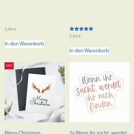
5,99
€
Bewertet mit
5,99
€
5.00
In den Warenkorb
von 5
In den Warenkorb
SALE
Merry Christmas
5x Wenn ihr sucht, werdet