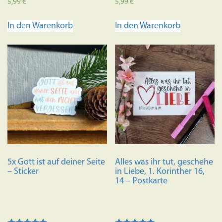
5,99
€
5,99
€
In den Warenkorb
In den Warenkorb
5x Gott ist auf deiner Seite
Alles was ihr tut, geschehe
– Sticker
in Liebe, 1. Korinther 16,
14 – Postkarte