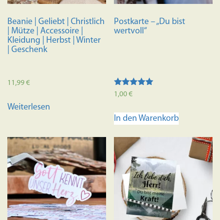
Beanie | Geliebt | Christlich
Postkarte – „Du bist
| Mütze | Accessoire |
wertvoll“
Kleidung | Herbst | Winter
| Geschenk
11,99
€
Bewertet mit
1,00
€
5.00
Weiterlesen
von 5
In den Warenkorb