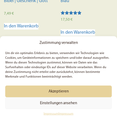
Bibel | Geschenk | Gott
Blau
7,49
€
Bewertet
17,50
€
mit
In den Warenkorb
4.70
von 5
In den Warenkorb
Zustimmung verwalten
Um dir ein optimales Erlebnis zu bieten, verwenden wir Technologien wie
Cookies, um Geräteinformationen zu speichern und/oder darauf zuzugreifen.
Wenn du diesen Technologien zustimmst, können wir Daten wie das
Surfverhalten oder eindeutige IDs auf dieser Website verarbeiten. Wenn du
deine Zustimmung nicht erteilst oder zurückziehst, können bestimmte
Merkmale und Funktionen beeinträchtigt werden.
Akzeptieren
Einstellungen ansehen
5x Geliebt, Römer 5, 8 –
5x Johannes 11, 25 –
Sticker
Sticker
Impressum
Impressum