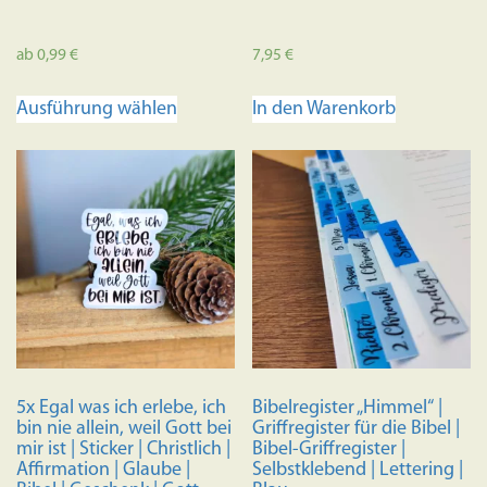
ab
0,99
€
7,95
€
Dieses
Ausführung wählen
In den Warenkorb
Produkt
weist
mehrere
Varianten
auf.
Die
Optionen
können
auf
der
Produktseite
5x Egal was ich erlebe, ich
Bibelregister „Himmel“ |
gewählt
bin nie allein, weil Gott bei
Griffregister für die Bibel |
werden
mir ist | Sticker | Christlich |
Bibel-Griffregister |
Affirmation | Glaube |
Selbstklebend | Lettering |