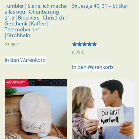
Tumbler | Siehe, ich mache
5x Jesaja 40, 31 – Sticker
alles neu | Offenbarung
21:5 | Bibelvers | Christlich |
Geschenk | Kaffee |
Thermobecher
| Strohhalm
23,90
€
Bewertet mit
6,99
€
5.00
In den Warenkorb
von 5
In den Warenkorb
AUSVERKAUFT