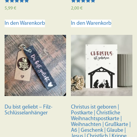
Bewertet mit
Bewertet mit
5,99
€
2,00
€
5.00
5.00
von 5
von 5
In den Warenkorb
In den Warenkorb
Du bist geliebt – Filz-
Christus ist geboren |
Schlüsselanhänger
Postkarte | Christliche
Weihnachtspostkarte |
Weihnachten | Grußkarte |
A6 | Geschenk | Glaube |
Jesus | Christlich | Krippe