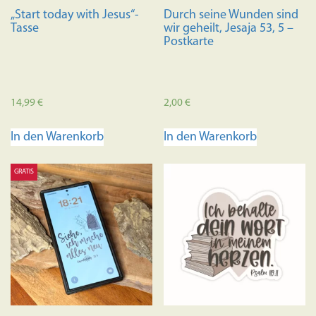
Produktseite
gewählt
„Start today with Jesus“-
Durch seine Wunden sind
gewählt
werden
Tasse
wir geheilt, Jesaja 53, 5 –
werden
Postkarte
14,99
€
2,00
€
In den Warenkorb
In den Warenkorb
GRATIS