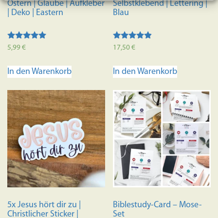
Ostern | Glaube | Aufkleber
Selbstklebend | Lettering |
| Deko | Eastern
Blau
Bewertet mit
Bewertet
5,99
€
17,50
€
5.00
mit
von 5
4.70
von 5
In den Warenkorb
In den Warenkorb
5x Jesus hört dir zu |
Biblestudy-Card – Mose-
Christlicher Sticker |
Set