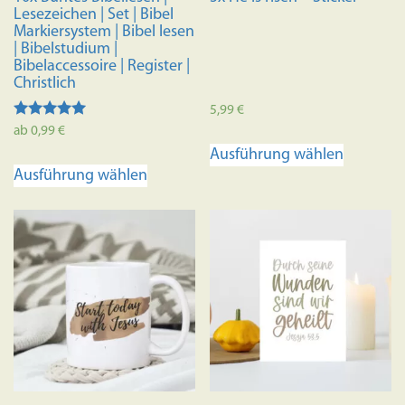
Lesezeichen | Set | Bibel
Markiersystem | Bibel lesen
| Bibelstudium |
Bibelaccessoire | Register |
Christlich
5,99
€
Bewertet
ab
0,99
€
Dieses
mit
Ausführung wählen
4.98
Dieses
Produkt
von 5
Ausführung wählen
Produkt
weist
weist
mehrere
mehrere
Variante
Varianten
auf.
auf.
Die
Die
Optione
Optionen
können
können
auf
auf
der
der
Produkts