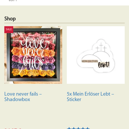
von 1
Shop
SALE
Love never fails –
5x Mein Erlöser Lebt –
Shadowbox
Sticker