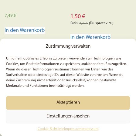
7,49
€
1,50
€
Preis:
2,00
€
(Du sparst 25%)
In den Warenkorb
In den Warenkorb
Zustimmung verwalten
Um dir ein optimales Erlebnis zu bieten, verwenden wir Technologien wie
Cookies, um Geräteinformationen zu speichern und/oder darauf zuzugreifen.
Wenn du diesen Technologien zustimmst, können wir Daten wie das
Surfverhalten oder eindeutige IDs auf dieser Website verarbeiten. Wenn du
deine Zustimmung nicht erteilst oder zurückziehst, können bestimmte
Merkmale und Funktionen beeinträchtigt werden.
Akzeptieren
Einstellungen ansehen
5x Frohe Ostern | Sticker |
Bibelregister „Himmel“ |
Golgatha | Vinyl | Jesus |
Griffregister für die Bibel |
Cookie-Richtlinie
Impressum
Impressum
Handmade | Christlich |
Bibel-Griffregister |