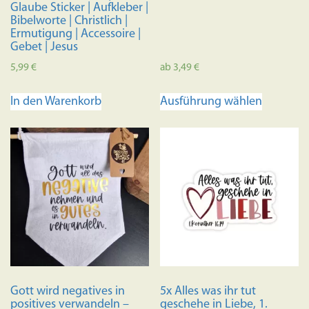
Glaube Sticker | Aufkleber |
Bibelworte | Christlich |
Ermutigung | Accessoire |
Gebet | Jesus
5,99
€
ab
3,49
€
Dieses
In den Warenkorb
Ausführung wählen
Produkt
weist
mehrere
Variante
auf.
Die
Optione
können
auf
der
Produkts
Gott wird negatives in
5x Alles was ihr tut
gewählt
positives verwandeln –
geschehe in Liebe, 1.