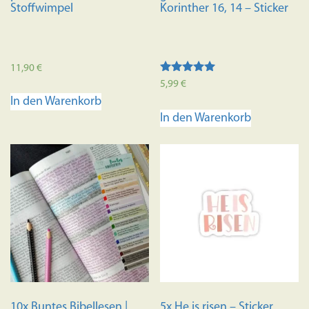
werden
Stoffwimpel
Korinther 16, 14 – Sticker
11,90
€
Bewertet mit
5,99
€
5.00
In den Warenkorb
von 5
In den Warenkorb
10x Buntes Bibellesen |
5x He is risen – Sticker