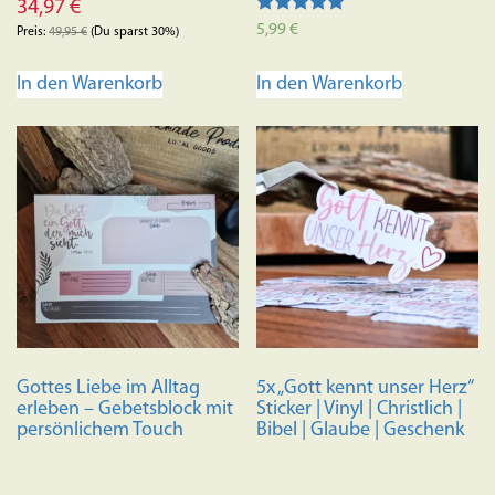
34,97
€
Bewertet mit
5,99
€
Preis:
49,95
€
(Du sparst 30%)
5.00
von 5
In den Warenkorb
In den Warenkorb
Gottes Liebe im Alltag
5x „Gott kennt unser Herz“
erleben – Gebetsblock mit
Sticker | Vinyl | Christlich |
persönlichem Touch
Bibel | Glaube | Geschenk