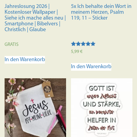
Jahreslosung 2026 |
5x Ich behalte dein Wort in
Kostenloser Wallpaper |
meinem Herzen, Psalm
Siehe ich mache alles neu |
119, 11 – Sticker
Smartphone | Bibelvers |
Christlich | Glaube
GRATIS
Bewertet mit
5,99
€
5.00
In den Warenkorb
von 5
In den Warenkorb