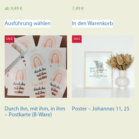
ab
9,49
€
7,49
€
Dieses
Ausführung wählen
In den Warenkorb
Produkt
weist
SALE
SALE
mehrere
Varianten
auf.
Die
Optionen
können
auf
der
Produktseite
Durch ihn, mit ihm, in ihm
Poster – Johannes 11, 25
gewählt
– Postkarte (B-Ware)
werden