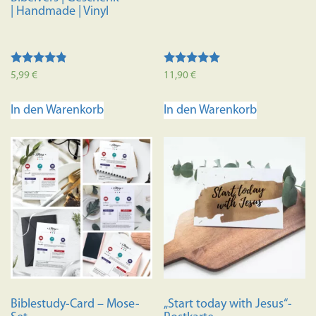
| Handmade | Vinyl
Bewertet
Bewertet mit
5,99
€
11,90
€
mit
5.00
4.67
von 5
von 5
In den Warenkorb
In den Warenkorb
Biblestudy-Card – Mose-
„Start today with Jesus“-