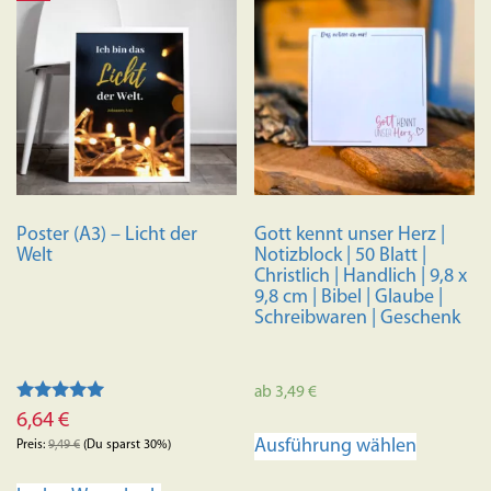
Poster (A3) – Licht der
Gott kennt unser Herz |
Welt
Notizblock | 50 Blatt |
Christlich | Handlich | 9,8 x
9,8 cm | Bibel | Glaube |
Schreibwaren | Geschenk
ab
3,49
€
Bewertet mit
6,64
€
Dieses
5.00
Ausführung wählen
von 5
Preis:
9,49
€
(Du sparst 30%)
Produkt
weist