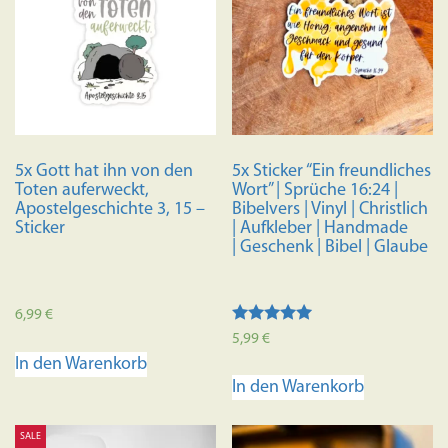
5x Gott hat ihn von den
5x Sticker “Ein freundliches
Toten auferweckt,
Wort” | Sprüche 16:24 |
Apostelgeschichte 3, 15 –
Bibelvers | Vinyl | Christlich
Sticker
| Aufkleber | Handmade
| Geschenk | Bibel | Glaube
6,99
€
Bewertet mit
5,99
€
5.00
In den Warenkorb
von 5
In den Warenkorb
SALE