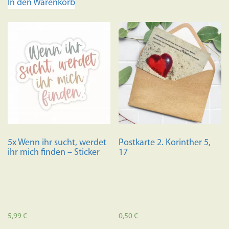
In den Warenkorb
mehrere
Variante
auf.
Die
Optione
können
auf
der
Produkts
gewählt
werden
5x Wenn ihr sucht, werdet
Postkarte 2. Korinther 5,
ihr mich finden – Sticker
17
5,99
€
0,50
€