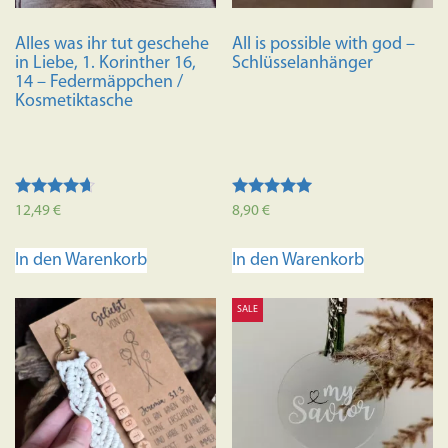
Alles was ihr tut geschehe
All is possible with god –
in Liebe, 1. Korinther 16,
Schlüsselanhänger
14 – Federmäppchen /
Kosmetiktasche
Bewertet
Bewertet mit
12,49
€
8,90
€
mit
5.00
4.50
von 5
von 5
In den Warenkorb
In den Warenkorb
SALE