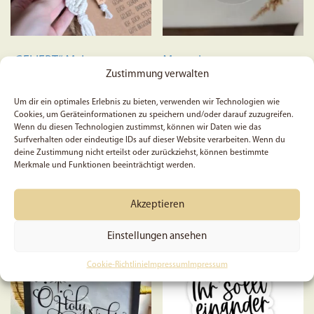
„GELIEBT“ Makramee-
My savior –
Schlüsselanhänger |
Schlüsselanhänger
Zustimmung verwalten
Handgeknüpft | Jeremia
31:3 | Bibelvers | Christlich
Um dir ein optimales Erlebnis zu bieten, verwenden wir Technologien wie
| Bibel | Geschenk
Cookies, um Geräteinformationen zu speichern und/oder darauf zuzugreifen.
Wenn du diesen Technologien zustimmst, können wir Daten wie das
Surfverhalten oder eindeutige IDs auf dieser Website verarbeiten. Wenn du
deine Zustimmung nicht erteilst oder zurückziehst, können bestimmte
11,39
€
7,57
€
Merkmale und Funktionen beeinträchtigt werden.
Preis:
8,90
€
(Du sparst 15%)
Dieses
Ausführung wählen
Produkt
Akzeptieren
In den Warenkorb
weist
mehrere
Einstellungen ansehen
SALE
AUSVERKAUFT
Varianten
Cookie-Richtlinie
Impressum
Impressum
auf.
Die
Optionen