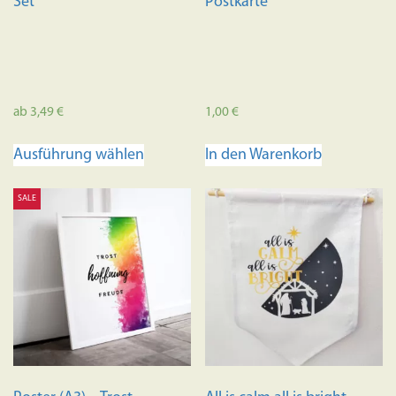
Set
Postkarte
ab
3,49
€
1,00
€
Dieses
Ausführung wählen
In den Warenkorb
Produkt
weist
SALE
mehrere
Varianten
auf.
Die
Optionen
können
auf
der
Produktseite