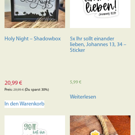
können
auf
der
Produktseite
gewählt
Holy Night – Shadowbox
5x Ihr sollt einander
werden
lieben, Johannes 13, 34 –
Sticker
5,99
€
20,99
€
Preis:
29,99
€
(Du sparst 30%)
Weiterlesen
In den Warenkorb