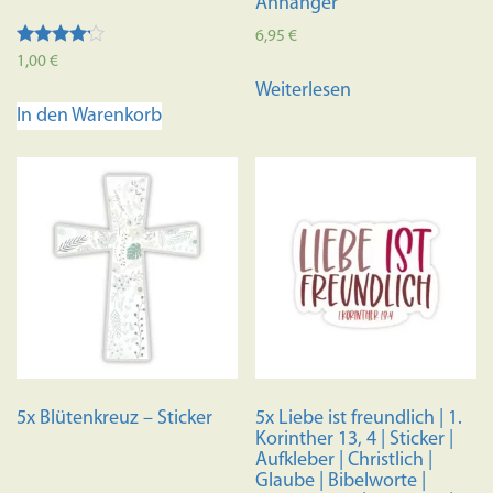
Anhänger
6,95
€
Bewertet
1,00
€
mit
Weiterlesen
4.00
von 5
In den Warenkorb
5x Blütenkreuz – Sticker
5x Liebe ist freundlich | 1.
Korinther 13, 4 | Sticker |
Aufkleber | Christlich |
Glaube | Bibelworte |