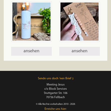
ansehen
ansehen
Sende uns doch 'nen Brief :)
Meeting Jesus
c/o Block Services
Stuttgarter Str. 106
70736 Fellbach
© Alle Rechte vorbehalten 2010 - 2026
Erreiche uns hier: