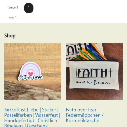
1
Seite 1
von 1
Shop
5x Gott ist Liebe | Sticker |
Faith over fear –
Pastellfarben | Wasserfest |
Federmäppchen /
Handgefertigt | Christlich |
Kosmetiktasche
Bibelvers | Geschenk