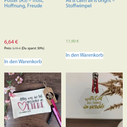
Poster (A3) – Trost,
All is calm all is bright –
gewählt
Hoffnung, Freude
Stoffwimpel
werden
11,90
€
6,64
€
Preis:
9,49
€
(Du sparst 30%)
In den Warenkorb
In den Warenkorb