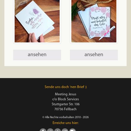
ansehen
ansehen
Sende uns doch 'nen Brief :)
Meeting Jesus
c/o Block Services
Stuttgarter Str. 106
70736 Fellbach
© Alle Rechte vorbehalten 2010 - 2026
Erreiche uns hier: