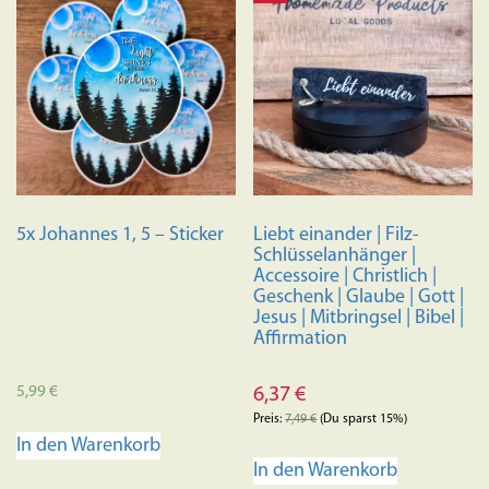
5x Johannes 1, 5 – Sticker
Liebt einander | Filz-
Schlüsselanhänger |
Accessoire | Christlich |
Geschenk | Glaube | Gott |
Jesus | Mitbringsel | Bibel |
Affirmation
5,99
€
6,37
€
Preis:
7,49
€
(Du sparst 15%)
In den Warenkorb
In den Warenkorb