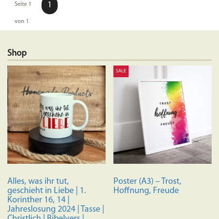
1
Seite 1
von 1
Shop
SALE
Alles, was ihr tut,
Poster (A3) – Trost,
geschieht in Liebe | 1.
Hoffnung, Freude
Korinther 16, 14 |
Jahreslosung 2024 | Tasse |
Christlich | Bibelvers |