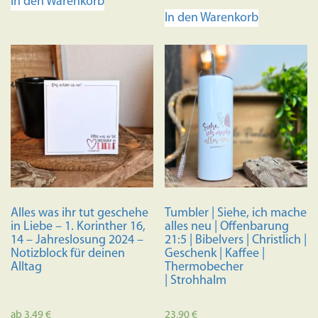
In den Warenkorb
In den Warenkorb
Alles was ihr tut geschehe
Tumbler | Siehe, ich mache
in Liebe – 1. Korinther 16,
alles neu | Offenbarung
14 – Jahreslosung 2024 –
21:5 | Bibelvers | Christlich |
Notizblock für deinen
Geschenk | Kaffee |
Alltag
Thermobecher
| Strohhalm
ab
3,49
€
23,90
€