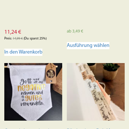
ab
3,49
€
11,24
€
Preis:
14,99
€
(Du sparst 25%)
Dieses
Ausführung wählen
Produkt
In den Warenkorb
weist
mehrere
Variante
auf.
Die
Optione
können
auf
der
Produkts
gewählt