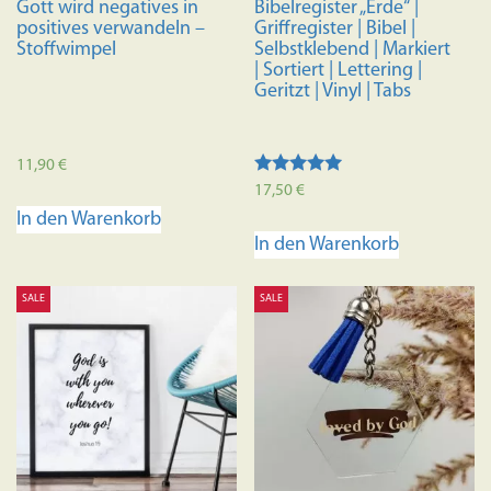
Gott wird negatives in
Bibelregister „Erde“ |
werden
positives verwandeln –
Griffregister | Bibel |
Stoffwimpel
Selbstklebend | Markiert
| Sortiert | Lettering |
Geritzt | Vinyl | Tabs
11,90
€
Bewertet
17,50
€
mit
In den Warenkorb
4.88
von 5
In den Warenkorb
SALE
SALE