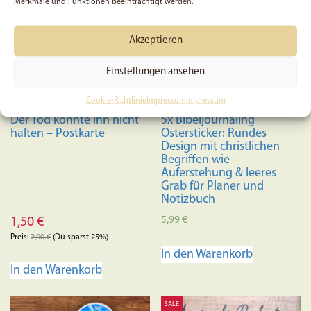
Merkmale und Funktionen beeinträchtigt werden.
Akzeptieren
Einstellungen ansehen
Cookie-Richtlinie
Impressum
Impressum
Der Tod konnte ihn nicht
5x Bibeljournaling
halten – Postkarte
Ostersticker: Rundes
Design mit christlichen
Begriffen wie
Auferstehung & leeres
Grab für Planer und
Notizbuch
5,99
€
1,50
€
Preis:
2,00
€
(Du sparst 25%)
In den Warenkorb
In den Warenkorb
SALE