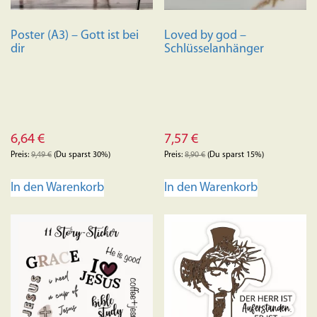
Poster (A3) – Gott ist bei
Loved by god –
dir
Schlüsselanhänger
6,64
€
7,57
€
Preis:
9,49
€
(Du sparst 30%)
Preis:
8,90
€
(Du sparst 15%)
In den Warenkorb
In den Warenkorb