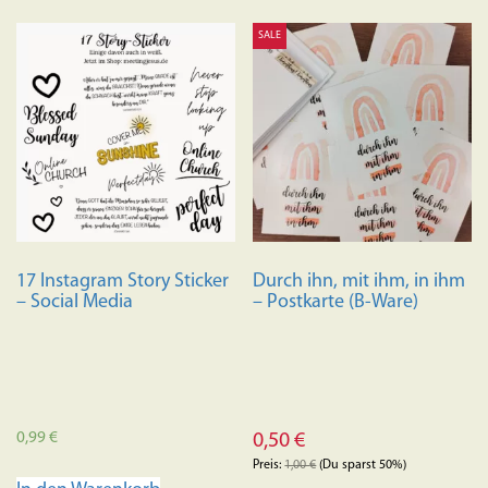
SALE
17 Instagram Story Sticker
Durch ihn, mit ihm, in ihm
– Social Media
– Postkarte (B-Ware)
0,99
€
0,50
€
Preis:
1,00
€
(Du sparst 50%)