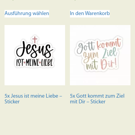
Dieses
Ausführung wählen
In den Warenkorb
Produkt
weist
mehrere
Varianten
auf.
Die
Optionen
können
auf
der
Produktseite
5x Jesus ist meine Liebe –
5x Gott kommt zum Ziel
gewählt
Sticker
mit Dir – Sticker
werden