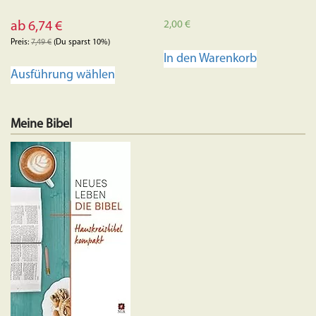
2,00
€
ab
6,74
€
Preis:
7,49
€
(Du sparst 10%)
In den Warenkorb
Dieses
Ausführung wählen
Produkt
weist
mehrere
Meine Bibel
Varianten
auf.
Die
Optionen
können
auf
der
Produktseite
gewählt
werden