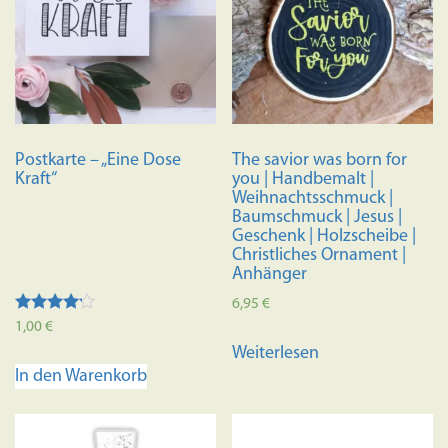
Postkarte – „Eine Dose
The savior was born for
Kraft“
you | Handbemalt |
Weihnachtsschmuck |
Baumschmuck | Jesus |
Geschenk | Holzscheibe |
Christliches Ornament |
Anhänger
6,95
€
Bewertet
1,00
€
mit
Weiterlesen
4.00
von 5
In den Warenkorb