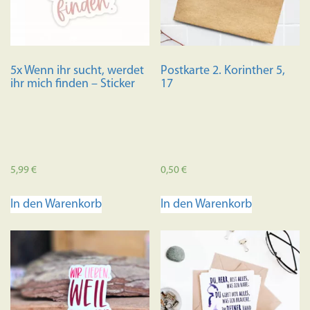
der
Produkts
gewählt
werden
5x Wenn ihr sucht, werdet
Postkarte 2. Korinther 5,
ihr mich finden – Sticker
17
5,99
€
0,50
€
In den Warenkorb
In den Warenkorb