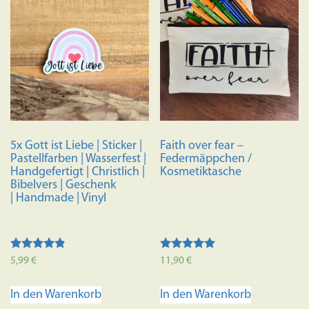
5x Gott ist Liebe | Sticker |
Faith over fear –
Pastellfarben | Wasserfest |
Federmäppchen /
Handgefertigt | Christlich |
Kosmetiktasche
Bibelvers | Geschenk
| Handmade | Vinyl
Bewertet
Bewertet mit
5,99
€
11,90
€
mit
5.00
4.67
von 5
von 5
In den Warenkorb
In den Warenkorb