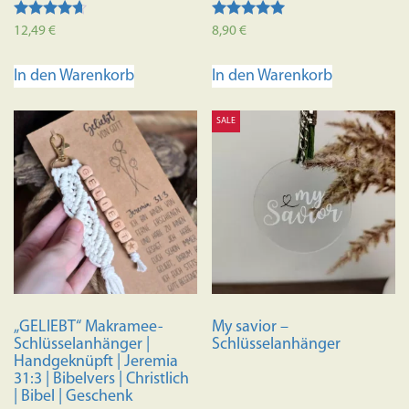
Bewertet
Bewertet mit
12,49
€
8,90
€
mit
5.00
4.50
von 5
von 5
In den Warenkorb
In den Warenkorb
SALE
„GELIEBT“ Makramee-
My savior –
Schlüsselanhänger |
Schlüsselanhänger
Handgeknüpft | Jeremia
31:3 | Bibelvers | Christlich
| Bibel | Geschenk