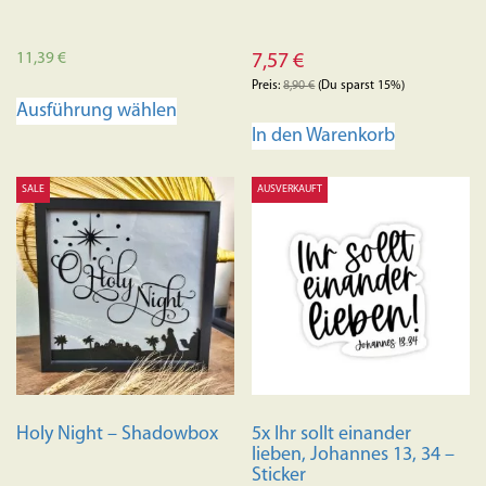
11,39
€
7,57
€
Preis:
8,90
€
(Du sparst 15%)
Dieses
Ausführung wählen
Produkt
In den Warenkorb
weist
mehrere
SALE
AUSVERKAUFT
Varianten
auf.
Die
Optionen
können
auf
der
Produktseite
gewählt
Holy Night – Shadowbox
5x Ihr sollt einander
werden
lieben, Johannes 13, 34 –
Sticker