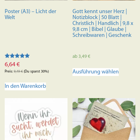
Poster (A3) – Licht der
Gott kennt unser Herz |
Welt
Notizblock | 50 Blatt |
Christlich | Handlich | 9,8 x
9,8 cm | Bibel | Glaube |
Schreibwaren | Geschenk
ab
3,49
€
Bewertet mit
6,64
€
Dieses
5.00
Ausführung wählen
von 5
Preis:
9,49
€
(Du sparst 30%)
Produkt
weist
In den Warenkorb
mehrere
Variante
auf.
Die
Optione
können
auf