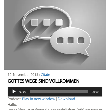
12. November 2013 /
Zitate
GOTTES WEGE SIND VOLLKOMMEN
Audio-
00:00
00:00
Player
Podcast:
Play in new window
|
Download
Hallo,