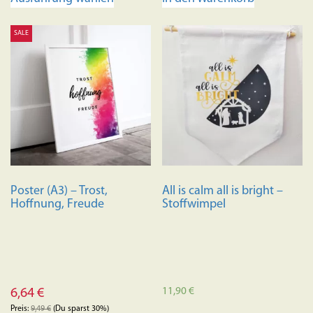
Produkt
weist
SALE
mehrere
Varianten
auf.
Die
Optionen
können
auf
der
Produktseite
Poster (A3) – Trost,
All is calm all is bright –
gewählt
Hoffnung, Freude
Stoffwimpel
werden
11,90
€
6,64
€
Preis:
9,49
€
(Du sparst 30%)