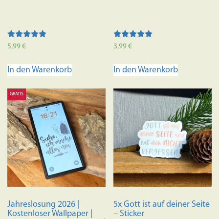
Bewertet mit
Bewertet mit
5,99
€
3,99
€
5.00
5.00
von 5
von 5
In den Warenkorb
In den Warenkorb
GRATIS
Jahreslosung 2026 |
5x Gott ist auf deiner Seite
Kostenloser Wallpaper |
– Sticker