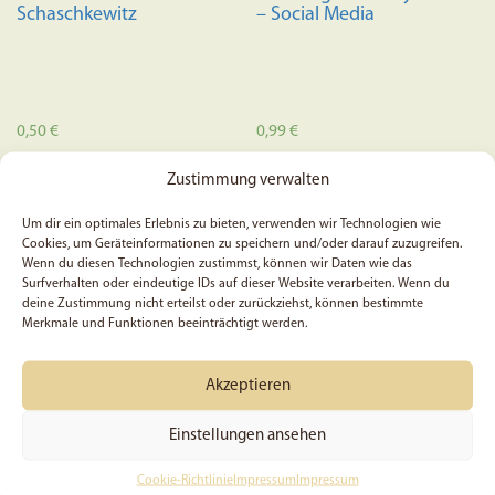
gewählt
Schaschkewitz
– Social Media
werden
0,50
€
0,99
€
Zustimmung verwalten
In den Warenkorb
In den Warenkorb
Um dir ein optimales Erlebnis zu bieten, verwenden wir Technologien wie
Cookies, um Geräteinformationen zu speichern und/oder darauf zuzugreifen.
Wenn du diesen Technologien zustimmst, können wir Daten wie das
Surfverhalten oder eindeutige IDs auf dieser Website verarbeiten. Wenn du
deine Zustimmung nicht erteilst oder zurückziehst, können bestimmte
Merkmale und Funktionen beeinträchtigt werden.
Akzeptieren
Einstellungen ansehen
Cookie-Richtlinie
Impressum
Impressum
Ein Meisterwerk Gottes –
5x Psalm 46, 2 – Sticker