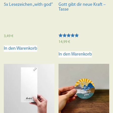
5x Lesezeichen „with god“
Gott gibt dir neue Kraft –
Tasse
3,49
€
Bewertet mit
14,99
€
5.00
In den Warenkorb
von 5
In den Warenkorb