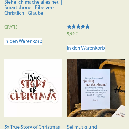
Siehe ich mache alles neu |
Smartphone | Bibelvers |
Christlich | Glaube
GRATIS
Bewertet mit
5,99
€
5.00
In den Warenkorb
von 5
In den Warenkorb
5x True Story of Christmas
Sei mutig und