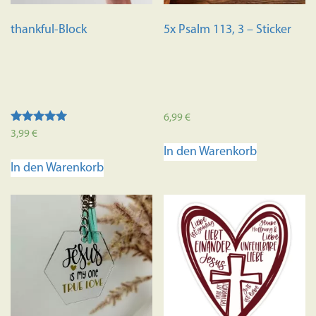
thankful-Block
5x Psalm 113, 3 – Sticker
6,99
€
Bewertet mit
3,99
€
5.00
In den Warenkorb
von 5
In den Warenkorb