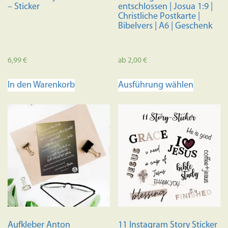
– Sticker
entschlossen | Josua 1:9 |
Christliche Postkarte |
Bibelvers | A6 | Geschenk
6,99
€
ab
2,00
€
Dieses
In den Warenkorb
Ausführung wählen
Produkt
weist
mehrere
Variante
auf.
Die
Optione
können
auf
der
Produkts
Aufkleber Anton
11 Instagram Story Sticker