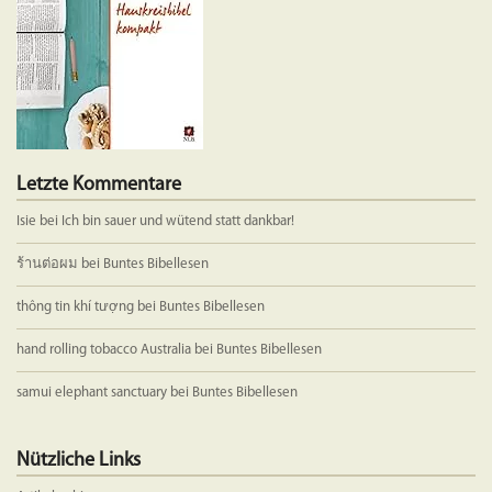
Letzte Kommentare
Isie
bei
Ich bin sauer und wütend statt dankbar!
ร้านต่อผม
bei
Buntes Bibellesen
thông tin khí tượng
bei
Buntes Bibellesen
hand rolling tobacco Australia
bei
Buntes Bibellesen
samui elephant sanctuary
bei
Buntes Bibellesen
Nützliche Links