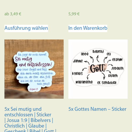
ab
3,49
€
5,99
€
Dieses
Ausführung wählen
In den Warenkorb
Produkt
weist
mehrere
Varianten
auf.
Die
Optionen
können
auf
der
Produktseite
5x Sei mutig und
5x Gottes Namen – Sticker
gewählt
entschlossen | Sticker
werden
| Josua 1:9 | Bibelvers |
Christlich | Glaube |
Geschenk | Bibel | Gott |