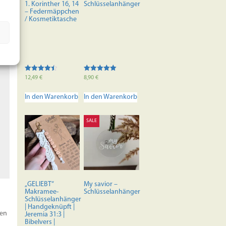
1. Korinther 16, 14
Schlüsselanhänger
– Federmäppchen
/ Kosmetiktasche
Bewertet
Bewertet mit
12,49
€
8,90
€
mit
5.00
4.50
von 5
von 5
In den Warenkorb
In den Warenkorb
SALE
„GELIEBT“
My savior –
Makramee-
Schlüsselanhänger
Schlüsselanhänger
| Handgeknüpft |
men
Jeremia 31:3 |
Bibelvers |