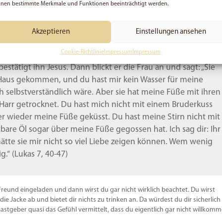
nen bestimmte Merkmale und Funktionen beeinträchtigt werden.
unterbricht Jesus seine Gedanken. „Ja, ich höre zu, Meister“,
n hatte zwei Leuten Geld geliehen. Der eine Mann schuldete
fünfhundert. Weil sie aber zum festgesetzten Termin das
Akzeptieren
Einstellungen ansehen
erließ er beiden die Schulden. Welcher der beiden Männer
Cookie-Richtlinie
Impressum
Impressum
timmt der, dem er die größte Schuld erlassen hat“.
estätigt ihn Jesus. Dann blickt er die Frau an und sagt: „Sie
n Haus gekommen, und du hast mir kein Wasser für meine
 selbstverständlich wäre. Aber sie hat meine Füße mit ihren
arr getrocknet. Du hast mich nicht mit einem Bruderkuss
r wieder meine Füße geküsst. Du hast meine Stirn nicht mit
tbare Öl sogar über meine Füße gegossen hat. Ich sag dir: Ihr
ätte sie mir nicht so viel Liebe zeigen können. Wem wenig
.“ (Lukas 7, 40-47)
 Freund eingeladen und dann wirst du gar nicht wirklich beachtet. Du wirst
e Jacke ab und bietet dir nichts zu trinken an. Da würdest du dir sicherlich
astgeber quasi das Gefühl vermittelt, dass du eigentlich gar nicht willkom