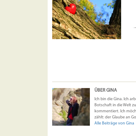
LIEBE
GEGEN
E
WISSEN
, DER
– WAS
H
MAG
ST!
GOTT
LIEBER?
ÜBER GINA
Ich bin die Gina. Ich ar
Botschaft in die Welt z
kommentiert. Ich möcht
zählt: der Glaube an Got
Alle Beiträge von Gina