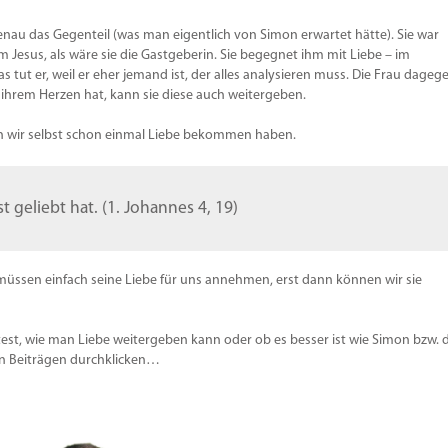
 genau das Gegenteil (was man eigentlich von Simon erwartet hätte). Sie war
 Jesus, als wäre sie die Gastgeberin. Sie begegnet ihm mit Liebe – im
as tut er, weil er eher jemand ist, der alles analysieren muss. Die Frau dageg
n ihrem Herzen hat, kann sie diese auch weitergeben.
n wir selbst schon einmal Liebe bekommen haben.
t geliebt hat. (1. Johannes 4, 19)
üssen einfach seine Liebe für uns annehmen, erst dann können wir sie
t, wie man Liebe weitergeben kann oder ob es besser ist wie Simon bzw. d
en Beiträgen durchklicken…