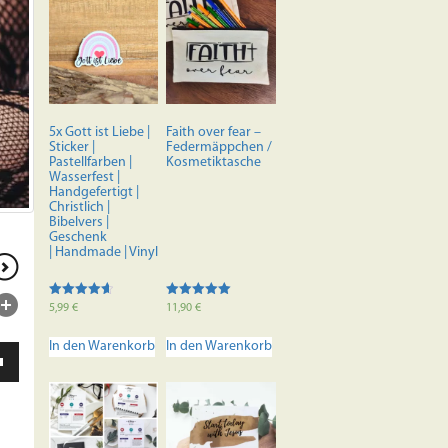
5x Gott ist Liebe |
Faith over fear –
Sticker |
Federmäppchen /
Pastellfarben |
Kosmetiktasche
Wasserfest |
Handgefertigt |
Christlich |
Bibelvers |
Geschenk
| Handmade | Vinyl
Bewertet
Bewertet mit
5,99
€
11,90
€
mit
5.00
4.67
von 5
von 5
In den Warenkorb
In den Warenkorb
ten
unter
en,