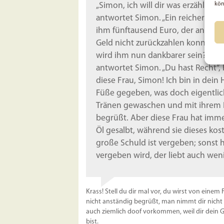
kön
„Simon, ich will dir was erzählen“, 
antwortet Simon. „Ein reicher Man
ihm fünftausend Euro, der andere 
Geld nicht zurückzahlen konnten, 
wird ihm nun dankbarer sein?“ Bes
antwortet Simon. „Du hast Recht“, b
diese Frau, Simon! Ich bin in dei
Füße gegeben, was doch eigentlich
Tränen gewaschen und mit ihrem H
begrüßt. Aber diese Frau hat imme
Öl gesalbt, während sie dieses kos
große Schuld ist vergeben; sonst h
vergeben wird, der liebt auch wenig
Krass! Stell du dir mal vor, du wirst von einem
nicht anständig begrüßt, man nimmt dir nicht di
auch ziemlich doof vorkommen, weil dir dein G
bist.