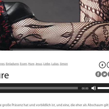
nnes
,
Einladung
,
Essen
,
Hure
,
Jesus
,
Liebe
,
Lukas
,
Simon
ure
Pfeiltas
00:00
Hoch/R
benutz
um
die
 große Präsenz hat und vorbildlich ist, und eine, die eher als Abschaum gilt