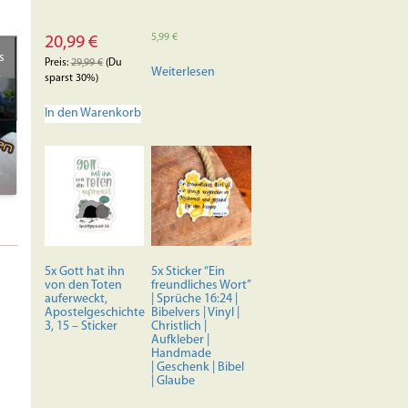
5,99
€
20,99
€
s
Preis:
29,99
€
(Du
Weiterlesen
t
sparst 30%)
In den Warenkorb
5x Gott hat ihn
5x Sticker “Ein
von den Toten
freundliches Wort”
auferweckt,
| Sprüche 16:24 |
Apostelgeschichte
Bibelvers | Vinyl |
3, 15 – Sticker
Christlich |
Aufkleber |
Handmade
| Geschenk | Bibel
| Glaube