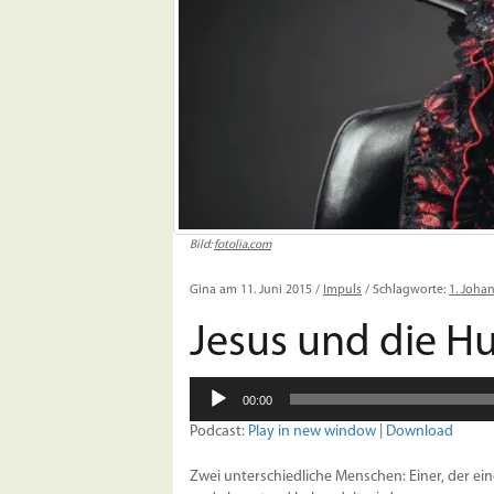
Bild:
fotolia.com
Gina am 11. Juni 2015 /
Impuls
/ Schlagworte:
1. Joha
Jesus und die H
Audio-
00:00
Player
Podcast:
Play in new window
|
Download
Zwei unterschiedliche Menschen: Einer, der eine