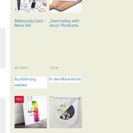
rke
Biblestudy-Card –
„Start today with
Mose-Set
Jesus“-Postkarte
ab
3,49
€
1,00
€
Dieses
Ausführung
In den Warenkorb
Produkt
wählen
weist
mehrere
Varianten
SALE
auf.
Die
Optionen
können
auf