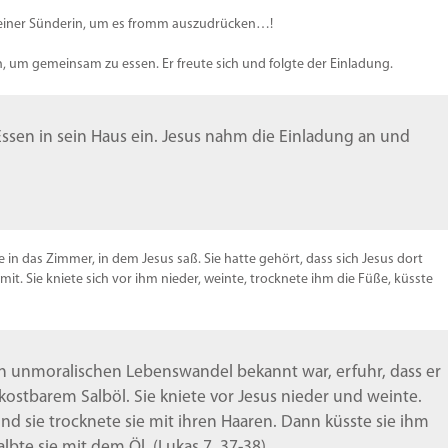
Lautstä
zu
d einer Sünderin, um es fromm auszudrücken…!
regeln.
, um gemeinsam zu essen. Er freute sich und folgte der Einladung.
Essen in sein Haus ein. Jesus nahm die Einladung an und
 in das Zimmer, in dem Jesus saß. Sie hatte gehört, dass sich Jesus dort
it. Sie kniete sich vor ihm nieder, weinte, trocknete ihm die Füße, küsste
ren unmoralischen Lebenswandel bekannt war, erfuhr, dass er
kostbarem Salböl. Sie kniete vor Jesus nieder und weinte.
und sie trocknete sie mit ihren Haaren. Dann küsste sie ihm
bte sie mit dem Öl. (Lukas 7, 37-38)