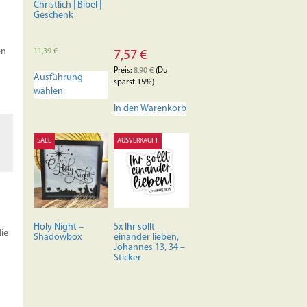
Christlich | Bibel |
Geschenk
en
11,39
€
7,57
€
Dieses
Preis:
8,90
€
(Du
Ausführung
Produkt
sparst 15%)
wählen
weist
mehrere
In den Warenkorb
Varianten
auf.
SALE
AUSVERKAUFT
Die
Optionen
können
auf
der
Produktseite
Holy Night –
5x Ihr sollt
gewählt
ie
Shadowbox
einander lieben,
werden
Johannes 13, 34 –
Sticker