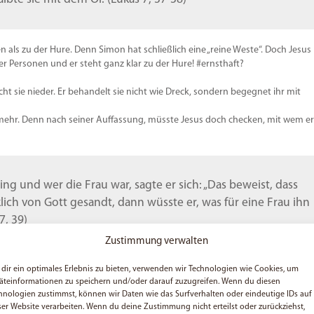
als zu der Hure. Denn Simon hat schließlich eine „reine Weste“. Doch Jesus
er Personen und er steht ganz klar zu der Hure! #ernsthaft?
acht sie nieder. Er behandelt sie nicht wie Dreck, sondern begegnet ihr mit
 mehr. Denn nach seiner Auffassung, müsste Jesus doch checken, mit wem er
ing und wer die Frau war, sagte er sich: „Das beweist, dass
klich von Gott gesandt, dann wüsste er, was für eine Frau ihn
7, 39)
Zustimmung verwalten
dir ein optimales Erlebnis zu bieten, verwenden wir Technologien wie Cookies, um
 steht.
äteinformationen zu speichern und/oder darauf zuzugreifen. Wenn du diesen
hnologien zustimmst, können wir Daten wie das Surfverhalten oder eindeutige IDs auf
ser Website verarbeiten. Wenn du deine Zustimmung nicht erteilst oder zurückziehst,