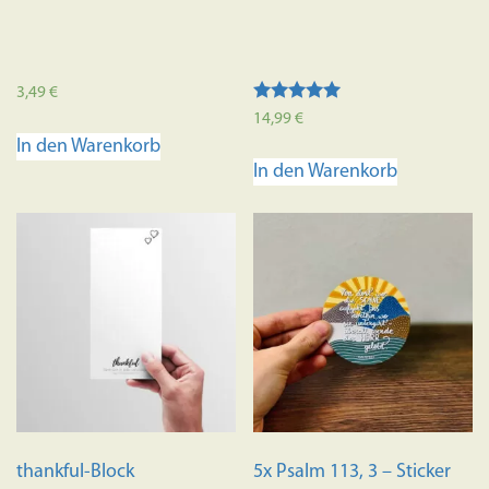
3,49
€
Bewertet mit
14,99
€
5.00
In den Warenkorb
von 5
In den Warenkorb
thankful-Block
5x Psalm 113, 3 – Sticker