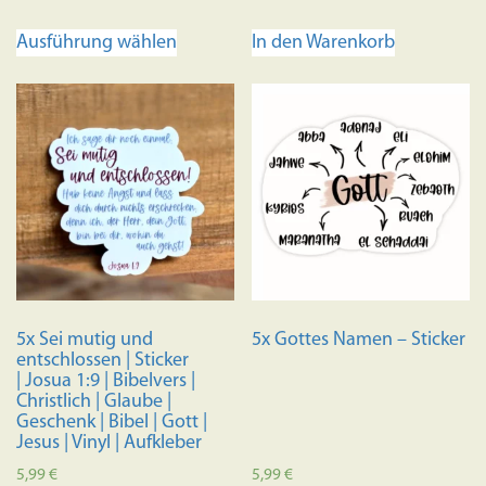
Dieses
Ausführung wählen
In den Warenkorb
Produkt
weist
mehrere
Varianten
auf.
Die
Optionen
können
auf
der
Produktseite
5x Sei mutig und
5x Gottes Namen – Sticker
gewählt
entschlossen | Sticker
werden
| Josua 1:9 | Bibelvers |
Christlich | Glaube |
Geschenk | Bibel | Gott |
Jesus | Vinyl | Aufkleber
5,99
€
5,99
€