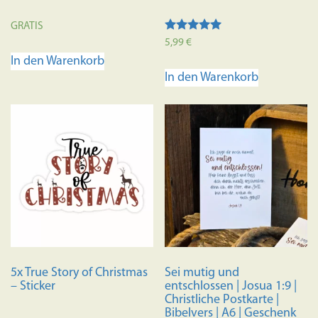
GRATIS
Bewertet mit
5,99
€
5.00
In den Warenkorb
von 5
In den Warenkorb
5x True Story of Christmas
Sei mutig und
– Sticker
entschlossen | Josua 1:9 |
Christliche Postkarte |
Bibelvers | A6 | Geschenk