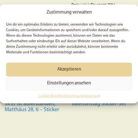
Preis:
2,00
€
(Du sparst 25%)
In den Warenkorb
Zustimmung verwalten
In den Warenkorb
Um dir ein optimales Erlebnis zu bieten, verwenden wir Technologien wie
Cookies, um Geräteinformationen zu speichern und/oder darauf zuzugreifen.
Wenn du diesen Technologien zustimmst, können wir Daten wie das
Surfverhalten oder eindeutige IDs auf dieser Website verarbeiten. Wenn du
deine Zustimmung nicht erteilst oder zurückziehst, können bestimmte
Merkmale und Funktionen beeinträchtigt werden.
Akzeptieren
Einstellungen ansehen
Cookie-Richtlinie
Impressum
Impressum
5x Er ist auferstanden,
Valentinstag Sticker-Set
Matthäus 28, 6 – Sticker