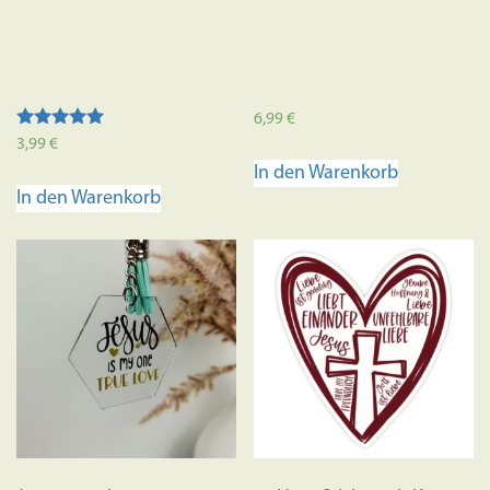
6,99
€
Bewertet mit
3,99
€
5.00
In den Warenkorb
von 5
In den Warenkorb