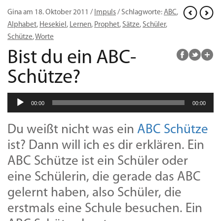
Gina am 18. Oktober 2011 /
Impuls
/ Schlagworte:
ABC
,
Alphabet
,
Hesekiel
,
Lernen
,
Prophet
,
Sätze
,
Schüler
,
Schütze
,
Worte
Bist du ein ABC-
Schütze?
Audio-
00:00
00:00
Player
Du weißt nicht was ein
ABC Schütze
ist? Dann will ich es dir erklären. Ein
ABC Schütze ist ein Schüler oder
eine Schülerin, die gerade das ABC
gelernt haben, also Schüler, die
erstmals eine Schule besuchen. Ein