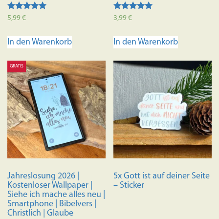
Bewertet mit
Bewertet mit
5,99
€
3,99
€
5.00
5.00
von 5
von 5
In den Warenkorb
In den Warenkorb
GRATIS
Jahreslosung 2026 |
5x Gott ist auf deiner Seite
Kostenloser Wallpaper |
– Sticker
Siehe ich mache alles neu |
Smartphone | Bibelvers |
Christlich | Glaube