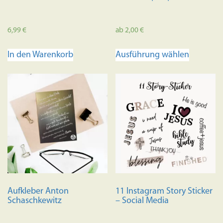
6,99
€
ab
2,00
€
Dieses
In den Warenkorb
Ausführung wählen
Produkt
weist
mehrere
Variante
auf.
Die
Optione
können
auf
der
Produkts
Aufkleber Anton
11 Instagram Story Sticker
gewählt
Schaschkewitz
– Social Media
werden