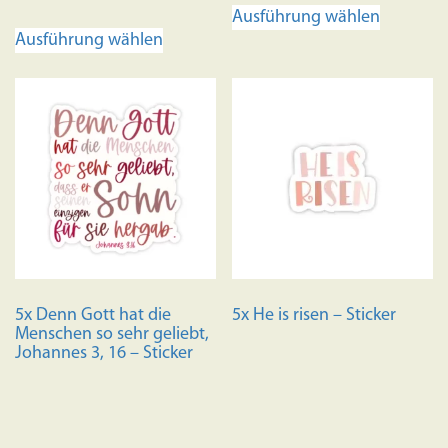
5.00
Ausführung wählen
von 5
Dieses
Produkt
Ausführung wählen
Produkt
weist
weist
mehrere
mehrere
Variante
Varianten
auf.
auf.
Die
Die
Optione
Optionen
können
können
auf
auf
der
der
Produkts
Produktseite
gewählt
5x Denn Gott hat die
5x He is risen – Sticker
gewählt
werden
Menschen so sehr geliebt,
werden
Johannes 3, 16 – Sticker