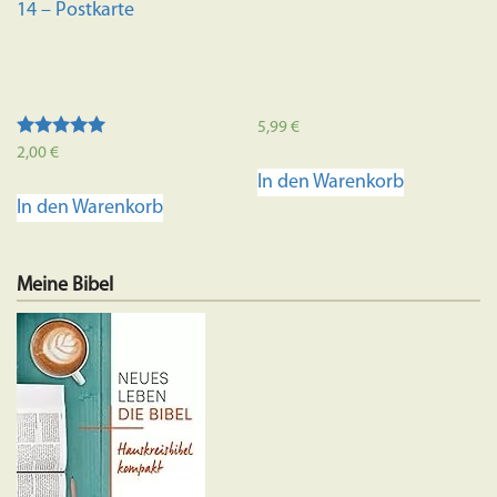
14 – Postkarte
5,99
€
Bewertet mit
2,00
€
5.00
In den Warenkorb
von 5
In den Warenkorb
Meine Bibel