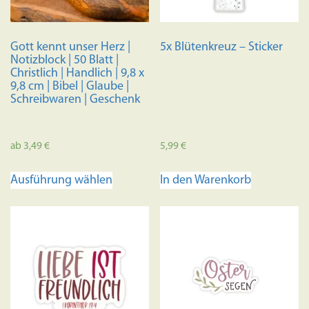
auf
der
Produktseite
Gott kennt unser Herz |
5x Blütenkreuz – Sticker
gewählt
Notizblock | 50 Blatt |
werden
Christlich | Handlich | 9,8 x
9,8 cm | Bibel | Glaube |
Schreibwaren | Geschenk
ab
3,49
€
5,99
€
Dieses
Ausführung wählen
In den Warenkorb
Produkt
weist
mehrere
Varianten
auf.
Die
Optionen
können