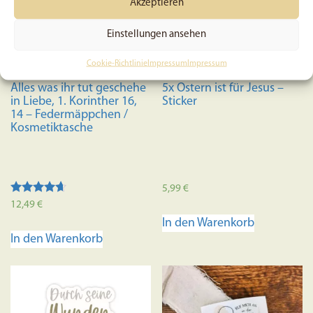
Akzeptieren
Optione
können
Einstellungen ansehen
auf
der
Cookie-Richtlinie
Impressum
Impressum
Produkts
Alles was ihr tut geschehe
5x Ostern ist für Jesus –
gewählt
in Liebe, 1. Korinther 16,
Sticker
werden
14 – Federmäppchen /
Kosmetiktasche
5,99
€
Bewertet
12,49
€
mit
In den Warenkorb
4.50
von 5
In den Warenkorb