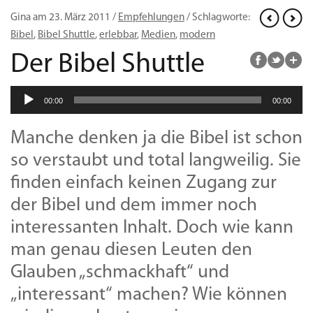
Gina am 23. März 2011 /
Empfehlungen
/ Schlagworte:
Bibel
,
Bibel Shuttle
,
erlebbar
,
Medien
,
modern
Der Bibel Shuttle
Audio-
00:00
00:00
Player
Manche denken ja die Bibel ist schon
so verstaubt und total langweilig. Sie
finden einfach keinen Zugang zur
der Bibel und dem immer noch
interessanten Inhalt. Doch wie kann
man genau diesen Leuten den
Glauben „schmackhaft“ und
„interessant“ machen? Wie können