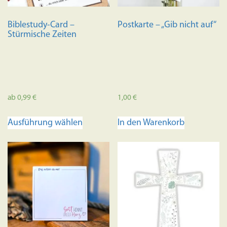
Biblestudy-Card –
Postkarte – „Gib nicht auf“
Stürmische Zeiten
ab
0,99
€
1,00
€
Dieses
Ausführung wählen
In den Warenkorb
Produkt
weist
mehrere
Varianten
auf.
Die
Optionen
können