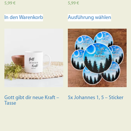
5,99
€
5,99
€
Dieses
In den Warenkorb
Ausführung wählen
Produkt
weist
mehrere
Variante
auf.
Die
Optione
können
auf
der
Produkts
Gott gibt dir neue Kraft –
5x Johannes 1, 5 – Sticker
gewählt
Tasse
werden