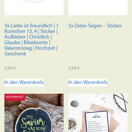
auf
der
Produktseite
5x Liebe ist freundlich | 1.
5x Oster-Segen – Sticker
gewählt
Korinther 13, 4 | Sticker |
werden
Aufkleber | Christlich |
Glaube | Bibelworte |
Valentinstag | Hochzeit |
Geschenk
5,99
€
5,99
€
In den Warenkorb
In den Warenkorb
AUSVERKAUFT