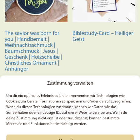
The savior was born for
Biblestudy-Card – Heiliger
you | Handbemalt |
Geist
Weihnachtsschmuck |
Baumschmuck | Jesus |
Geschenk | Holzscheibe |
Christliches Ornament |
Anhänger
6,95
€
ab
0,99
€
Zustimmung verwalten
Dieses
Weiterlesen
Ausführung wählen
Produkt
Um dir ein optimales Erlebnis zu bieten, verwenden wir Technologien wie
Cookies, um Geräteinformationen zu speichern und/oder darauf zuzugreifen.
weist
Wenn du diesen Technologien zustimmst, können wir Daten wie das
mehrere
Surfverhalten oder eindeutige IDs auf dieser Website verarbeiten. Wenn du
Variante
deine Zustimmung nicht erteilst oder zurückziehst, können bestimmte
Merkmale und Funktionen beeinträchtigt werden.
auf.
Die