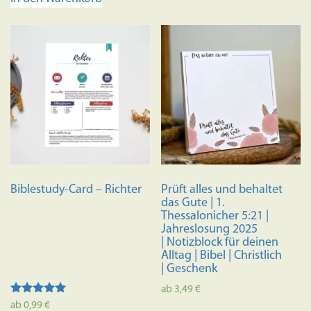
Biblestudy-Card – Richter
Prüft alles und behaltet
das Gute | 1.
Thessalonicher 5:21 |
Jahreslosung 2025
| Notizblock für deinen
Alltag | Bibel | Christlich
| Geschenk
ab
3,49
€
Bewertet mit
ab
0,99
€
Dieses