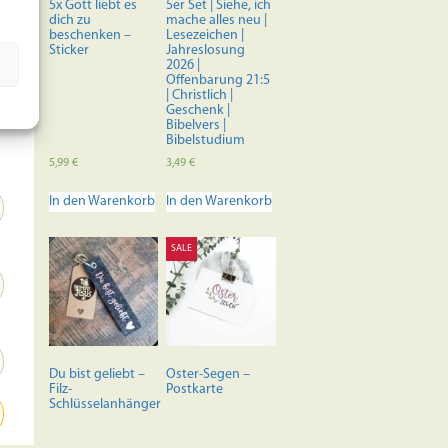
5x Gott liebt es
5er Set | Siehe, ich
dich zu
mache alles neu |
beschenken –
Lesezeichen |
Sticker
Jahreslosung
2026 |
Offenbarung 21:5
| Christlich |
Geschenk |
Bibelvers |
Bibelstudium
5,99
€
3,49
€
In den Warenkorb
In den Warenkorb
SALE
Du bist geliebt –
Oster-Segen –
Filz-
Postkarte
Schlüsselanhänger