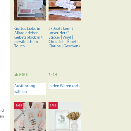
Gottes Liebe im
5x „Gott kennt
Alltag erleben –
unser Herz“
Gebetsblock mit
Sticker | Vinyl |
persönlichem
Christlich | Bibel |
Touch
Glaube | Geschenk
ab
9,49
€
7,49
€
Dieses
Ausführung
In den Warenkorb
Produkt
wählen
weist
mehrere
Varianten
SALE
SALE
und
auf.
hen
Die
Optionen
können