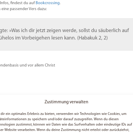
nfos, findest du auf
Bookcrossing
.
 eine passender Vers dazu:
e: »Was ich dir jetzt zeigen werde, sollst du säuberlich auf
mühelos im Vorbeigehen lesen kann. (Habakuk 2, 2)
endenbasis und vor allem Christ
Zustimmung verwalten
dir ein optimales Erlebnis zu bieten, verwenden wir Technologien wie Cookies, um
beite Vollzeit für Meeting Jesus. Ich habe dieses Projekt gestartet, um die
äteinformationen zu speichern und/oder darauf zuzugreifen. Wenn du diesen
u tragen und freue mich über jeden, der hier liest und vielleicht sogar
hnologien zustimmst, können wir Daten wie das Surfverhalten oder eindeutige IDs auf
e vielen Menschen von Gott erzählen, denn letztendlich ist es das, was
ser Website verarbeiten. Wenn du deine Zustimmung nicht erteilst oder zurückziehst,