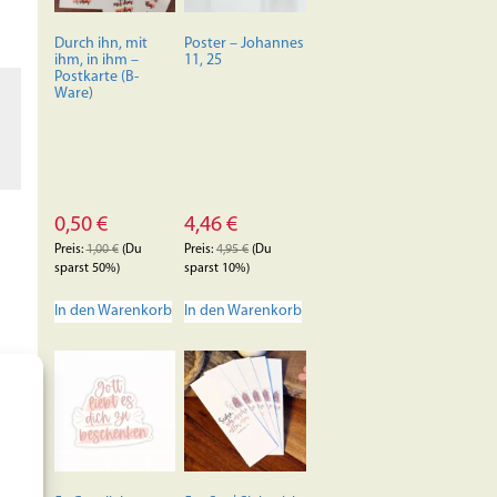
auf
der
Durch ihn, mit
Poster – Johannes
Produktseite
ihm, in ihm –
11, 25
Postkarte (B-
gewählt
Ware)
werden
0,50
€
4,46
€
Preis:
1,00
€
(Du
Preis:
4,95
€
(Du
sparst 50%)
sparst 10%)
In den Warenkorb
In den Warenkorb