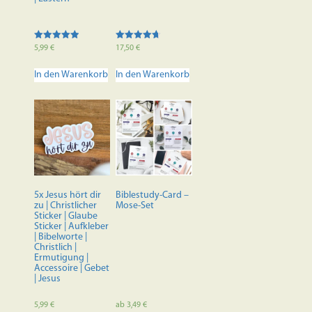
Bewertet mit
Bewertet
5,99
€
17,50
€
5.00
mit
von 5
4.70
von 5
In den Warenkorb
In den Warenkorb
5x Jesus hört dir
Biblestudy-Card –
zu | Christlicher
Mose-Set
Sticker | Glaube
Sticker | Aufkleber
| Bibelworte |
Christlich |
Ermutigung |
Accessoire | Gebet
| Jesus
5,99
€
ab
3,49
€