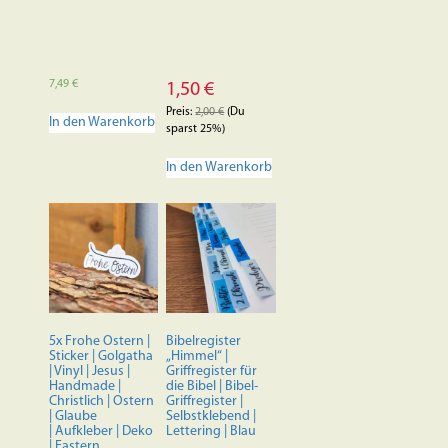
7,49
€
1,50
€
Preis:
2,00
€
(Du
In den Warenkorb
sparst 25%)
In den Warenkorb
5x Frohe Ostern |
Bibelregister
Sticker | Golgatha
„Himmel“ |
| Vinyl | Jesus |
Griffregister für
Handmade |
die Bibel | Bibel-
Christlich | Ostern
Griffregister |
| Glaube
Selbstklebend |
| Aufkleber | Deko
Lettering | Blau
| Eastern