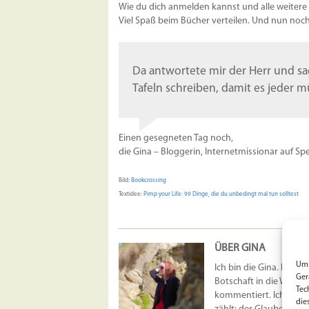
Wie du dich anmelden kannst und alle weitere I
Viel Spaß beim Bücher verteilen. Und nun noch
Da antwortete mir der Herr und sagt
Tafeln schreiben, damit es jeder 
Einen gesegneten Tag noch,
die Gina – Bloggerin, Internetmissionar auf Sp
Bild:
Bookcrossing
Textidee:
Pimp your Life: 99 Dinge, die du unbedingt mal tun solltest
ÜBER GINA
Um 
Ich bin die Gina. Ich ar
Ger
Botschaft in die Welt z
Tec
kommentiert. Ich möcht
die