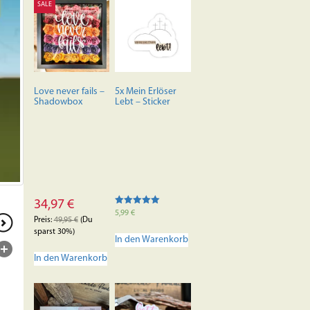
SALE
Love never fails –
5x Mein Erlöser
Shadowbox
Lebt – Sticker
34,97
€
Bewertet mit
5,99
€
5.00
Preis:
49,95
€
(Du
von 5
sparst 30%)
In den Warenkorb
In den Warenkorb