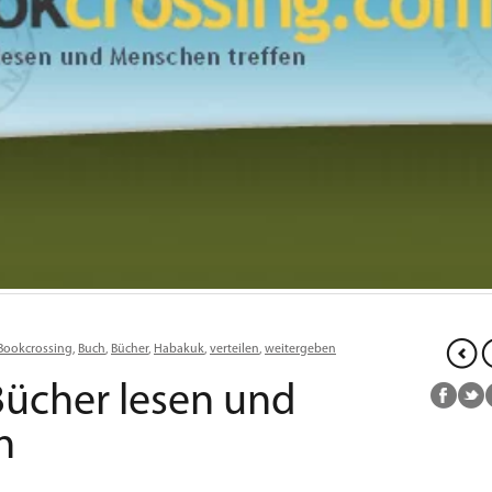
Bookcrossing
,
Buch
,
Bücher
,
Habakuk
,
verteilen
,
weitergeben
Bücher lesen und
n