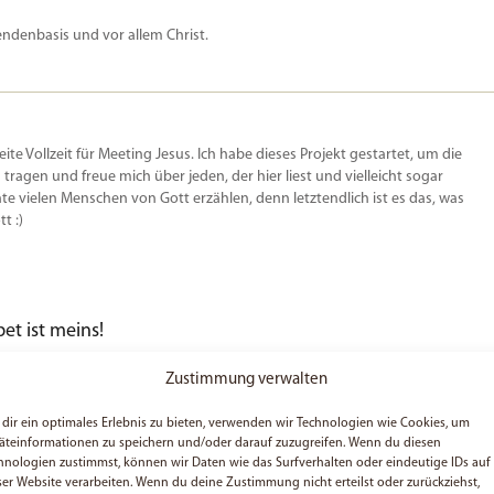
endenbasis und vor allem Christ.
beite Vollzeit für Meeting Jesus. Ich habe dieses Projekt gestartet, um die
u tragen und freue mich über jeden, der hier liest und vielleicht sogar
e vielen Menschen von Gott erzählen, denn letztendlich ist es das, was
t :)
t ist meins!
Zustimmung verwalten
dir ein optimales Erlebnis zu bieten, verwenden wir Technologien wie Cookies, um
äteinformationen zu speichern und/oder darauf zuzugreifen. Wenn du diesen
Ebayauktion. Bin mal gespannt was sich tut und was noch so an Feedback
hnologien zustimmst, können wir Daten wie das Surfverhalten oder eindeutige IDs auf
, wenn einige Menschen darauf aufmerksam werden und sich auf das
ser Website verarbeiten. Wenn du deine Zustimmung nicht erteilst oder zurückziehst,