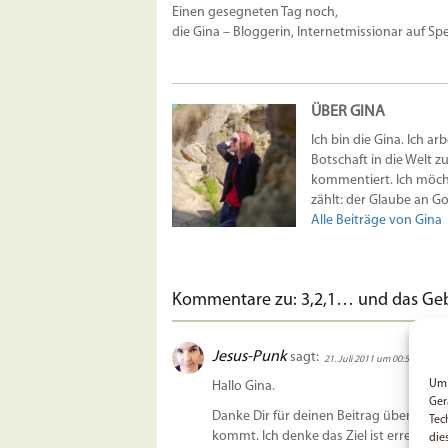
Einen gesegneten Tag noch,
die Gina – Bloggerin, Internetmissionar auf Sp
ÜBER GINA
Ich bin die Gina. Ich ar
Botschaft in die Welt z
kommentiert. Ich möcht
zählt: der Glaube an Got
Alle Beiträge von Gina
Kommentare zu: 3,2,1… und das Gebe
Jesus-Punk
sagt:
21. Juli 2011 um 00:55 Uhr
Um 
Hallo Gina.
Ger
Danke Dir für deinen Beitrag über die 
Tec
kommt. Ich denke das Ziel ist erreicht
die