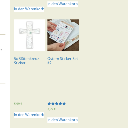
5.00
In den Warenkorb
von 5
In den Warenkorb
er
5x Blütenkreuz –
Ostern Sticker-Set
Sticker
#2
5,99
€
Bewertet mit
3,99
€
5.00
In den Warenkorb
von 5
In den Warenkorb