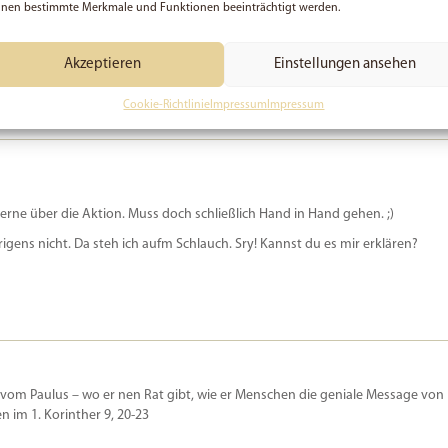
nen bestimmte Merkmale und Funktionen beeinträchtigt werden.
bayjaner ein Ebayjaner“? ;-)
Akzeptieren
Einstellungen ansehen
Cookie-Richtlinie
Impressum
Impressum
erne über die Aktion. Muss doch schließlich Hand in Hand gehen. ;)
rigens nicht. Da steh ich aufm Schlauch. Sry! Kannst du es mir erklären?
e vom Paulus – wo er nen Rat gibt, wie er Menschen die geniale Message von
n im 1. Korinther 9, 20-23