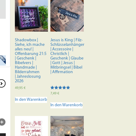
Shadowbox |
Jesus is King | Filz-
Siehe, ich mache
Schlüsselanhänger
alles neu! |
| Accessoire |
Offenbarung 21:5
Christlich |
| Geschenk |
Geschenk | Glaube
Bibelvers |
| Gott | Jesus |
Handmade |
Mitbringsel | Bibel
Bilderrahmen
| Affirmation
| Jahreslosung
2026
49,95
€
Bewertet mit
7,49
€
5.00
In den Warenkorb
von 5
In den Warenkorb
ten