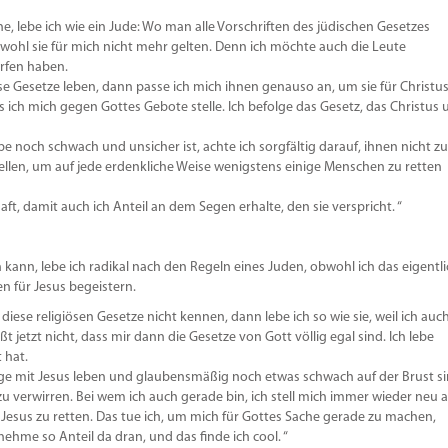
e, lebe ich wie ein Jude: Wo man alle Vorschriften des jüdischen Gesetzes
bwohl sie für mich nicht mehr gelten. Denn ich möchte auch die Leute
rfen haben.
se Gesetze leben, dann passe ich mich ihnen genauso an, um sie für Christus
 ich mich gegen Gottes Gebote stelle. Ich befolge das Gesetz, das Christus 
 noch schwach und unsicher ist, achte ich sorgfältig darauf, ihnen nicht zu
tellen, um auf jede erdenkliche Weise wenigstens einige Menschen zu retten
haft, damit auch ich Anteil an dem Segen erhalte, den sie verspricht. “
 kann, lebe ich radikal nach den Regeln eines Juden, obwohl ich das eigentl
n für Jesus begeistern.
iese religiösen Gesetze nicht kennen, dann lebe ich so wie sie, weil ich auc
t jetzt nicht, dass mir dann die Gesetze von Gott völlig egal sind. Ich lebe
 hat.
ange mit Jesus leben und glaubensmäßig noch etwas schwach auf der Brust si
 zu verwirren. Bei wem ich auch gerade bin, ich stell mich immer wieder neu 
r Jesus zu retten. Das tue ich, um mich für Gottes Sache gerade zu machen,
ehme so Anteil da dran, und das finde ich cool. “