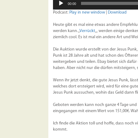
00:00
Player
Podcast:
Play in new window
|
Download
Heute gibt es mal eine etwas andere Empfehlun
werden kann. „
Verrückt
„, werden einige denken.
ziemlich cool. Es ist mal ein andere Art und We
Die Auktion wurde erstellt von der Jesus Punk,
Punk ist 28 Jahre alt und hat schon des Öfte
weitergeben und teilen. Ebay bietet sich dafür
haben. Aber nicht nur die dürfen mitsteigern, 
Wenn ihr jetzt denkt, die gute Jesus Punk, läss
welches dort ersteigert wird, wird für eine g
Jesus Punk aussuchen, wohin das Geld dann fl
Geboten werden kann noch ganze 4 Tage und sc
eingegangen mit einem Wert von 151,00€. Wa
Ich finde die Aktion toll und hoffe, dass noc
kommt.