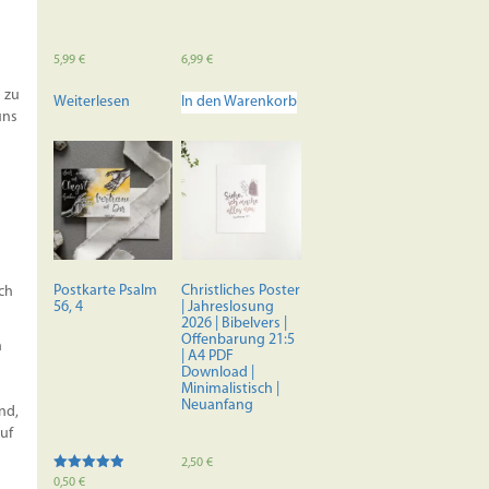
5,99
€
6,99
€
 zu
Weiterlesen
In den Warenkorb
uns
Postkarte Psalm
Christliches Poster
ich
56, 4
| Jahreslosung
2026 | Bibelvers |
Offenbarung 21:5
h
| A4 PDF
Download |
Minimalistisch |
Neuanfang
nd,
auf
2,50
€
Bewertet mit
0,50
€