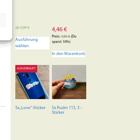
ab
0,99
€
4,46
€
Dieses
Preis:
4,95
€
(Du
Ausführung
Produkt
sparst 10%)
wählen
weist
mehrere
In den Warenkorb
Varianten
auf.
AUSVERKAUFT
Die
Optionen
können
auf
der
Produktseite
5x „Love“-Sticker
5x Psalm 113, 3 –
gewählt
Sticker
werden