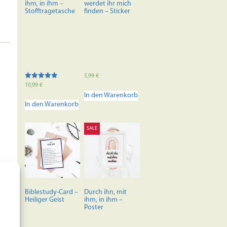
ihm, in ihm –
werdet ihr mich
Stofftragetasche
finden – Sticker
5,99
€
Bewertet mit
10,99
€
5.00
In den Warenkorb
von 5
In den Warenkorb
SALE
Biblestudy-Card –
Durch ihn, mit
Heiliger Geist
ihm, in ihm –
Poster