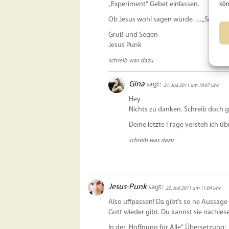
„Experiment“ Gebet einlassen.
kön
Ob Jesus wohl sagen würde…. „Sei dem E
Gruß und Segen
Jesus Punk
schreib was dazu
Gina
sagt:
21. Juli 2011 um 19:07 Uhr
Hey.
Nichts zu danken. Schreib doch g
Deine letzte Frage versteh ich üb
schreib was dazu
Jesus-Punk
sagt:
22. Juli 2011 um 11:04 Uhr
Also uffpassen! Da gibt’s so ne Aussag
Gott wieder gibt. Du kannst sie nachlese
In der „Hoffnung für Alle“ Übersetzung: