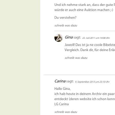
Und ich nehme stark an, dass der gute 
würde er auch eine Auktion machen ;-)
Du verstehen?
schreib was dazu
Gina
sagt:
22. Juli 2011 um 14:08 Uhr
Jawoll! Das ist ja ne coole Bibels
Vergleich. Dank dir, für deine Erlä
schreib was dazu
Carina
sagt:
9. September 2013 um 23:10 Uhr
Hallo Gina,
ich hab heute in deinem Archiv ein paa
entdeckt (deren website ich schon kenn
LG Carina
schreib was dazu