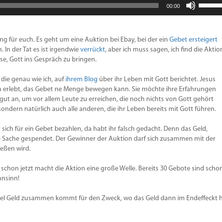
00:00
Hoch/R
benutz
um
die
g für euch. Es geht um eine Auktion bei Ebay, bei der ein
Gebet ersteigert
Lautstä
 In der Tat es ist irgendwie
verrückt
, aber ich muss sagen, ich find die Aktio
zu
ise, Gott ins Gespräch zu bringen.
regeln.
 die genau wie ich, auf
ihrem Blog
über ihr Leben mit Gott berichtet. Jesus
ren erlebt, das Gebet ne Menge bewegen kann. Sie möchte ihre Erfahrungen
 gut an, um vor allem Leute zu erreichen, die noch nichts von Gott gehört
sondern natürlich auch alle anderen, die ihr Leben bereits mit Gott führen.
t sich für ein Gebet bezahlen, da habt ihr falsch gedacht. Denn das Geld,
ute Sache gespendet. Der Gewinner der Auktion darf sich zusammen mit der
ießen wird.
hon jetzt macht die Aktion eine große Welle. Bereits 30 Gebote sind scho
hnsinn!
h viel Geld zusammen kommt für den Zweck, wo das Geld dann im Endeffeckt 