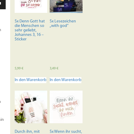
unter
en,
5x Denn Gott hat
5x Lesezeichen
die Menschen so
„with god“
rke
n
sehr geliebt,
Johannes 3, 16 –
Sticker
5,99
€
3,49
€
In den Warenkorb
In den Warenkorb
n
hin
Durch ihn, mit
5x Wenn ihr sucht,