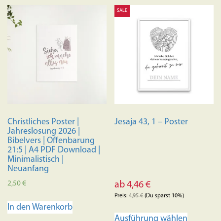
SALE
Christliches Poster |
Jesaja 43, 1 – Poster
Jahreslosung 2026 |
Bibelvers | Offenbarung
21:5 | A4 PDF Download |
Minimalistisch |
Neuanfang
2,50
€
ab
4,46
€
Preis:
4,95
€
(Du sparst 10%)
In den Warenkorb
Dieses
Ausführung wählen