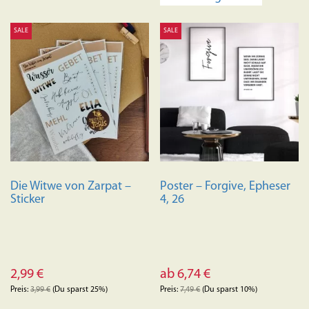
Produkt
weist
SALE
SALE
mehrere
Variante
auf.
Die
Optione
können
auf
der
Produkts
Die Witwe von Zarpat –
Poster – Forgive, Epheser
gewählt
Sticker
4, 26
werden
2,99
€
ab
6,74
€
Preis:
3,99
€
(Du sparst 25%)
Preis:
7,49
€
(Du sparst 10%)