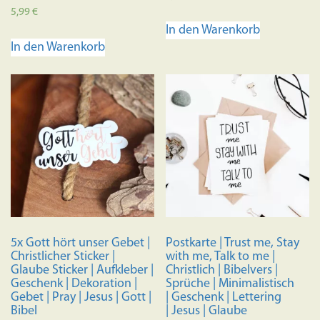
Bewertet mit
5,99
€
5.00
In den Warenkorb
von 5
In den Warenkorb
5x Gott hört unser Gebet |
Postkarte | Trust me, Stay
Christlicher Sticker |
with me, Talk to me |
Glaube Sticker | Aufkleber |
Christlich | Bibelvers |
Geschenk | Dekoration |
Sprüche | Minimalistisch
Gebet | Pray | Jesus | Gott |
| Geschenk | Lettering
Bibel
| Jesus | Glaube