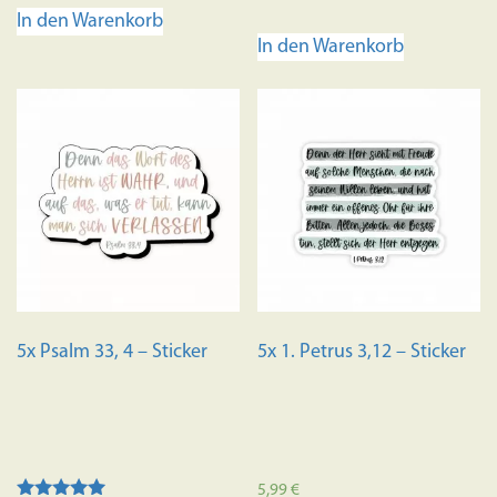
mit
In den Warenkorb
4.73
von 5
In den Warenkorb
5x Psalm 33, 4 – Sticker
5x 1. Petrus 3,12 – Sticker
5,99
€