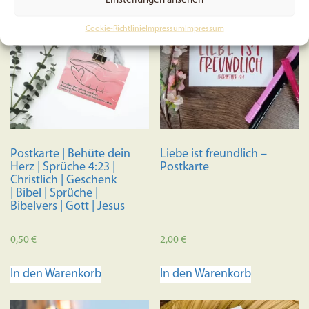
Einstellungen ansehen
mehrere
Variante
Cookie-Richtlinie
Impressum
Impressum
auf.
Die
Optione
können
auf
der
Produkts
Postkarte | Behüte dein
Liebe ist freundlich –
gewählt
Herz | Sprüche 4:23 |
Postkarte
werden
Christlich | Geschenk
| Bibel | Sprüche |
Bibelvers | Gott | Jesus
0,50
€
2,00
€
In den Warenkorb
In den Warenkorb