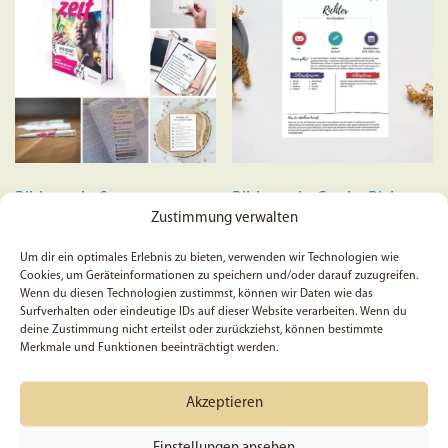
Biblestudy-Set
Biblestudy-Card – Richter
Zustimmung verwalten
Um dir ein optimales Erlebnis zu bieten, verwenden wir Technologien wie
Cookies, um Geräteinformationen zu speichern und/oder darauf zuzugreifen.
Wenn du diesen Technologien zustimmst, können wir Daten wie das
Surfverhalten oder eindeutige IDs auf dieser Website verarbeiten. Wenn du
19,99
€
deine Zustimmung nicht erteilst oder zurückziehst, können bestimmte
Bewertet mit
ab
0,99
€
Merkmale und Funktionen beeinträchtigt werden.
Preis:
27,79
€
(Du sparst 28%)
5.00
von 5
Dieses
In den Warenkorb
Ausführung wählen
Produkt
Akzeptieren
weist