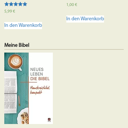
1,00
€
Bewertet mit
5,99
€
5.00
In den Warenkorb
von 5
In den Warenkorb
Meine Bibel