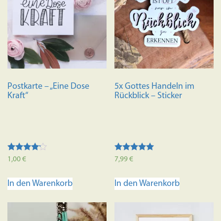
auf.
Die
Optione
können
auf
der
Produkts
Postkarte – „Eine Dose
5x Gottes Handeln im
gewählt
Kraft“
Rückblick – Sticker
werden
Bewertet
Bewertet mit
1,00
€
7,99
€
mit
5.00
4.00
von 5
von 5
In den Warenkorb
In den Warenkorb