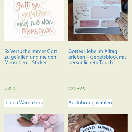
5x Versuche immer Gott
Gottes Liebe im Alltag
zu gefallen und nie den
erleben – Gebetsblock mit
Menschen – Sticker
persönlichem Touch
5,99
€
ab
9,49
€
Dieses
In den Warenkorb
Ausführung wählen
Produkt
weist
mehrere
Variante