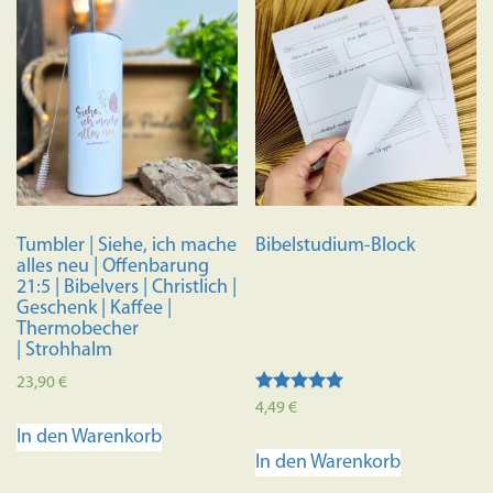
Tumbler | Siehe, ich mache
Bibelstudium-Block
alles neu | Offenbarung
21:5 | Bibelvers | Christlich |
Geschenk | Kaffee |
Thermobecher
| Strohhalm
23,90
€
Bewertet
4,49
€
mit
In den Warenkorb
4.95
von 5
In den Warenkorb