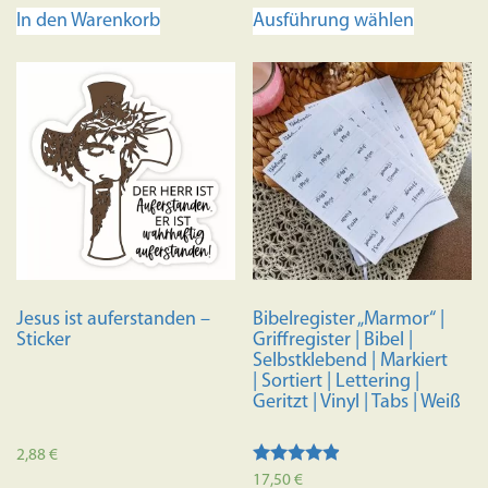
Dieses
In den Warenkorb
Ausführung wählen
Produkt
weist
mehrere
Variante
auf.
Die
Optione
können
auf
der
Produkts
Jesus ist auferstanden –
Bibelregister „Marmor“ |
gewählt
Sticker
Griffregister | Bibel |
werden
Selbstklebend | Markiert
| Sortiert | Lettering |
Geritzt | Vinyl | Tabs | Weiß
2,88
€
Bewertet
17,50
€