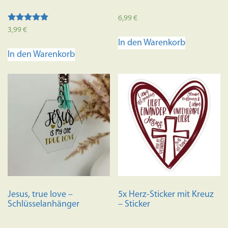
6,99
€
Bewertet mit
3,99
€
5.00
In den Warenkorb
von 5
In den Warenkorb
Jesus, true love –
5x Herz-Sticker mit Kreuz
Schlüsselanhänger
– Sticker