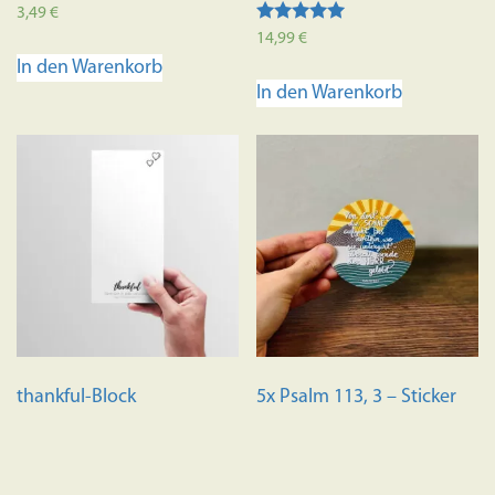
3,49
€
Bewertet mit
14,99
€
5.00
In den Warenkorb
von 5
In den Warenkorb
thankful-Block
5x Psalm 113, 3 – Sticker