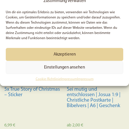
Zustimmung verwalten
In den Warenkorb
von 5
In den Warenkorb
Um dir ein optimales Erlebnis zu bieten, verwenden wir Technologien wie
Cookies, um Geräteinformationen zu speichern und/oder darauf zuzugreifen.
Wenn du diesen Technologien zustimmst, können wir Daten wie das
Surfverhalten oder eindeutige IDs auf dieser Website verarbeiten. Wenn du
deine Zustimmung nicht erteilst oder zurückziehst, können bestimmte
Merkmale und Funktionen beeinträchtigt werden.
Akzeptieren
Einstellungen ansehen
Cookie-Richtlinie
Impressum
Impressum
5x True Story of Christmas
Sei mutig und
– Sticker
entschlossen | Josua 1:9 |
Christliche Postkarte |
Bibelvers | A6 | Geschenk
6,99
€
ab
2,00
€