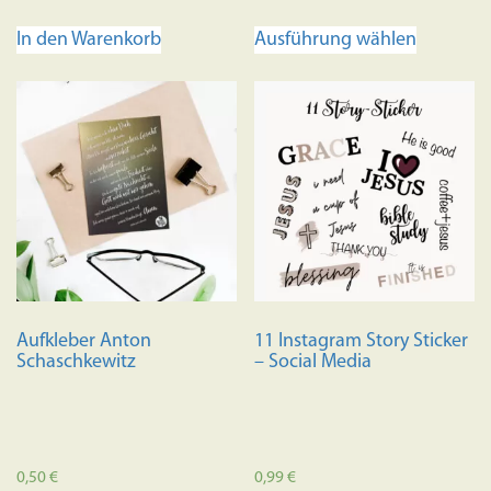
Dieses
In den Warenkorb
Ausführung wählen
Produkt
weist
mehrere
Variante
auf.
Die
Optione
können
auf
der
Produkts
Aufkleber Anton
11 Instagram Story Sticker
gewählt
Schaschkewitz
– Social Media
werden
0,50
€
0,99
€