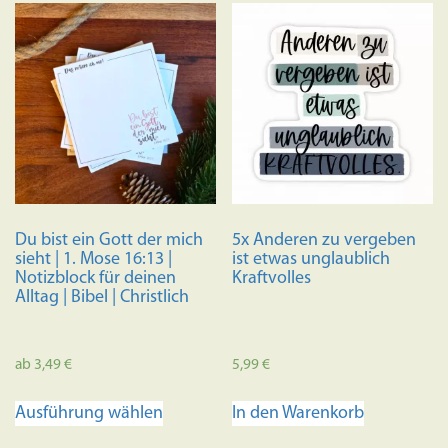
Du bist ein Gott der mich
5x Anderen zu vergeben
sieht | 1. Mose 16:13 |
ist etwas unglaublich
Notizblock für deinen
Kraftvolles
Alltag | Bibel | Christlich
ab
3,49
€
5,99
€
Dieses
Ausführung wählen
In den Warenkorb
Produkt
weist