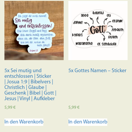
mehrere
Varianten
auf.
Die
Optionen
können
auf
der
Produktseite
5x Sei mutig und
5x Gottes Namen – Sticker
gewählt
entschlossen | Sticker
werden
| Josua 1:9 | Bibelvers |
Christlich | Glaube |
Geschenk | Bibel | Gott |
Jesus | Vinyl | Aufkleber
5,99
€
5,99
€
In den Warenkorb
In den Warenkorb