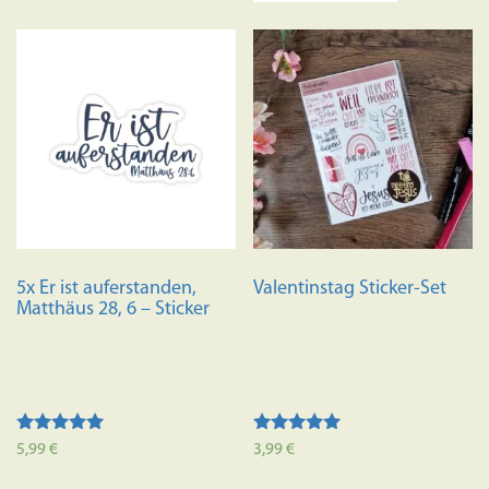
5x Er ist auferstanden,
Valentinstag Sticker-Set
Matthäus 28, 6 – Sticker
Bewertet mit
Bewertet mit
5,99
€
3,99
€
5.00
5.00
von 5
von 5