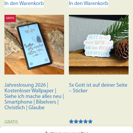
In den Warenkorb
In den Warenkorb
GRATIS
Jahreslosung 2026 |
5x Gott ist auf deiner Seite
Kostenloser Wallpaper |
– Sticker
Siehe ich mache alles neu |
Smartphone | Bibelvers |
Christlich | Glaube
GRATIS
Bewertet mit
5,99
€
5.00