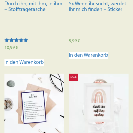
Durch ihn, mit ihm, in ihm
5x Wenn ihr sucht, werdet
– Stofftragetasche
ihr mich finden – Sticker
5,99
€
Bewertet mit
10,99
€
5.00
In den Warenkorb
von 5
In den Warenkorb
SALE