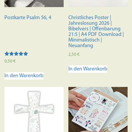
Postkarte Psalm 56, 4
Christliches Poster |
Jahreslosung 2026 |
Bibelvers | Offenbarung
21:5 | A4 PDF Download |
Minimalistisch |
Neuanfang
2,50
€
Bewertet mit
0,50
€
5.00
In den Warenkorb
von 5
In den Warenkorb