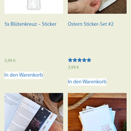
5x Blütenkreuz – Sticker
Ostern Sticker-Set #2
5,99
€
Bewertet mit
3,99
€
5.00
In den Warenkorb
von 5
In den Warenkorb