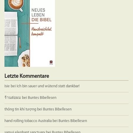
Die
Optione
können
auf
der
Produkts
gewählt
werden
Letzte Kommentare
Isie
bei
Ich bin sauer und wütend statt dankbar!
ร้านต่อผม
bei
Buntes Bibellesen
thông tin khí tượng
bei
Buntes Bibellesen
hand rolling tobacco Australia
bei
Buntes Bibellesen
samui elephant sanctuary
bei
Buntes Bibellesen