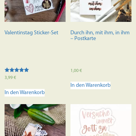
Valentinstag Sticker-Set
Durch ihn, mit ihm, in ihm
– Postkarte
1,00
€
Bewertet mit
3,99
€
5.00
In den Warenkorb
von 5
In den Warenkorb