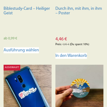
Biblestudy-Card – Heiliger
Durch ihn, mit ihm, in ihm
Geist
– Poster
ab
0,99
€
4,46
€
Preis:
4,95
€
(Du sparst 10%)
Dieses
Ausführung wählen
Produkt
In den Warenkorb
weist
mehrere
AUSVERKAUFT
Varianten
auf.
Die
Optionen
können
auf
der