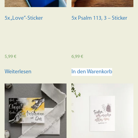
Produktseite
gewählt
5x „Love“-Sticker
5x Psalm 113, 3 – Sticker
werden
5,99
€
6,99
€
Weiterlesen
In den Warenkorb