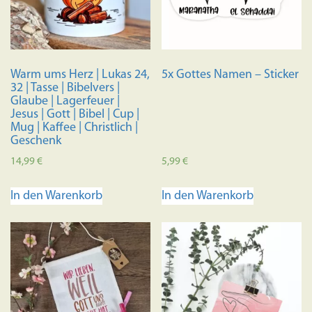
können
können
auf
auf
der
der
Produktseite
Produkts
Warm ums Herz | Lukas 24,
5x Gottes Namen – Sticker
gewählt
gewählt
32 | Tasse | Bibelvers |
werden
werden
Glaube | Lagerfeuer |
Jesus | Gott | Bibel | Cup |
Mug | Kaffee | Christlich |
Geschenk
14,99
€
5,99
€
In den Warenkorb
In den Warenkorb