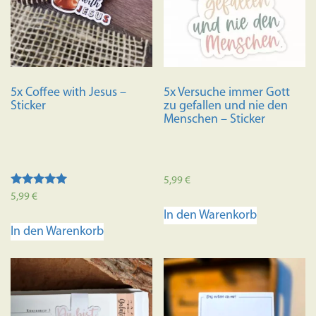
5x Coffee with Jesus –
5x Versuche immer Gott
Sticker
zu gefallen und nie den
Menschen – Sticker
5,99
€
Bewertet mit
5,99
€
5.00
In den Warenkorb
von 5
In den Warenkorb