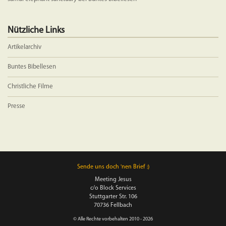
Nützliche Links
Artikelarchiv
Buntes Bibellesen
Christliche Filme
Presse
Sende uns doch 'nen Brief :)
Meeting Jesus
c/o Block Services
Stuttgarter Str. 106
70736 Fellbach
© Alle Rechte vorbehalten 2010 - 2026