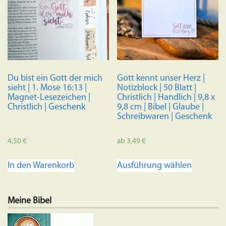
Du bist ein Gott der mich
Gott kennt unser Herz |
sieht | 1. Mose 16:13 |
Notizblock | 50 Blatt |
Magnet-Lesezeichen |
Christlich | Handlich | 9,8 x
Christlich | Geschenk
9,8 cm | Bibel | Glaube |
Schreibwaren | Geschenk
4,50
€
ab
3,49
€
Dieses
In den Warenkorb
Ausführung wählen
Produkt
weist
mehrere
Meine Bibel
Variante
auf.