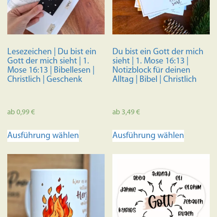
Lesezeichen | Du bist ein
Du bist ein Gott der mich
Gott der mich sieht | 1.
sieht | 1. Mose 16:13 |
Mose 16:13 | Bibellesen |
Notizblock für deinen
Christlich | Geschenk
Alltag | Bibel | Christlich
ab
0,99
€
ab
3,49
€
Dieses
Dieses
Ausführung wählen
Ausführung wählen
Produkt
Produkt
weist
weist
mehrere
mehrere
Varianten
Variante
auf.
auf.
Die
Die
Optionen
Optione