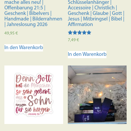
mache alles neu! |
Schlüsselanhänger |
Offenbarung 21:5 |
Accessoire | Christlich |
Geschenk | Bibelvers |
Geschenk | Glaube | Gott |
Handmade | Bilderrahmen
Jesus | Mitbringsel | Bibel |
| Jahreslosung 2026
Affirmation
49,95
€
Bewertet mit
7,49
€
5.00
In den Warenkorb
von 5
In den Warenkorb