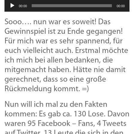
Audio-
00:00
00:00
Player
Sooo…. nun war es soweit! Das
Gewinnspiel ist zu Ende gegangen!
Für mich war es sehr spannend, für
euch vielleicht auch. Erstmal möchte
ich mich bei allen bedanken, die
mitgemacht haben. Hätte nie damit
gerechnet, dass so eine große
Rückmeldung kommt. =)
Nun will ich mal zu den Fakten
kommen: Es gab ca. 130 Lose. Davon
waren 95 Facebook – Fans, 4 Tweets
auf Twitter, 13 Leute die sich in den