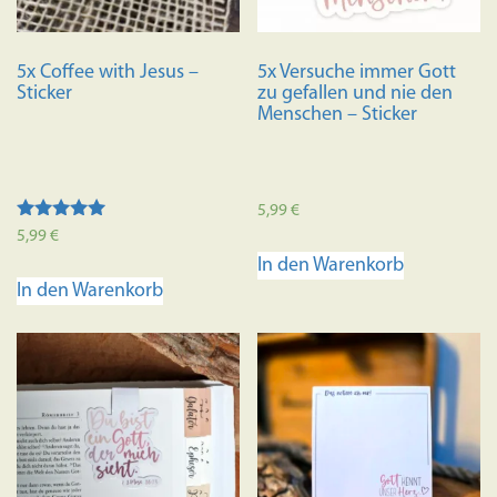
5x Coffee with Jesus –
5x Versuche immer Gott
Sticker
zu gefallen und nie den
Menschen – Sticker
5,99
€
Bewertet mit
5,99
€
5.00
In den Warenkorb
von 5
In den Warenkorb