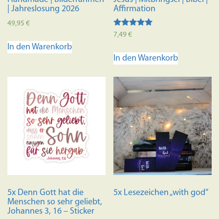
| Jahreslosung 2026
Affirmation
49,95
€
Bewertet mit
7,49
€
5.00
In den Warenkorb
von 5
In den Warenkorb
5x Denn Gott hat die
5x Lesezeichen „with god“
Menschen so sehr geliebt,
Johannes 3, 16 – Sticker