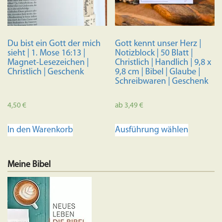
Du bist ein Gott der mich
Gott kennt unser Herz |
sieht | 1. Mose 16:13 |
Notizblock | 50 Blatt |
Magnet-Lesezeichen |
Christlich | Handlich | 9,8 x
Christlich | Geschenk
9,8 cm | Bibel | Glaube |
Schreibwaren | Geschenk
4,50
€
ab
3,49
€
Dieses
In den Warenkorb
Ausführung wählen
Produkt
weist
mehrere
Meine Bibel
Variante
auf.
Die
Optione
können