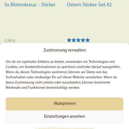
5x Blütenkreuz – Sticker
Ostern Sticker-Set #2
5,99
€
Bewertet mit
3,99
€
Zustimmung verwalten
5.00
In den Warenkorb
von 5
In den Warenkorb
Um dir ein optimales Erlebnis zu bieten, verwenden wir Technologien wie
Cookies, um Geräteinformationen zu speichern und/oder darauf zuzugreifen.
Wenn du diesen Technologien zustimmst, können wir Daten wie das
Surfverhalten oder eindeutige IDs auf dieser Website verarbeiten. Wenn du
deine Zustimmung nicht erteilst oder zurückziehst, können bestimmte
Merkmale und Funktionen beeinträchtigt werden.
Akzeptieren
Einstellungen ansehen
Cookie-Richtlinie
Impressum
Impressum