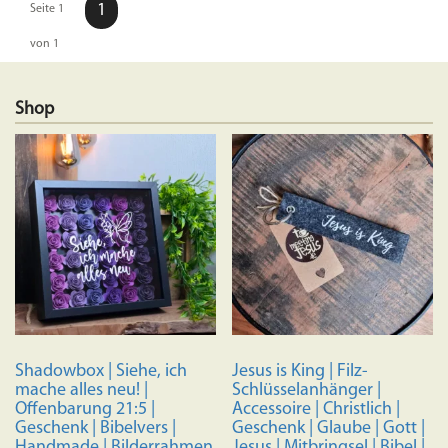
1
Seite 1
von 1
Shop
Shadowbox | Siehe, ich
Jesus is King | Filz-
mache alles neu! |
Schlüsselanhänger |
Offenbarung 21:5 |
Accessoire | Christlich |
Geschenk | Bibelvers |
Geschenk | Glaube | Gott |
Handmade | Bilderrahmen
Jesus | Mitbringsel | Bibel |