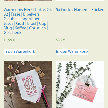
Produktseite
Produkts
Warm ums Herz | Lukas 24,
5x Gottes Namen – Sticker
gewählt
gewählt
32 | Tasse | Bibelvers |
werden
werden
Glaube | Lagerfeuer |
Jesus | Gott | Bibel | Cup |
Mug | Kaffee | Christlich |
Geschenk
14,99
€
5,99
€
In den Warenkorb
In den Warenkorb