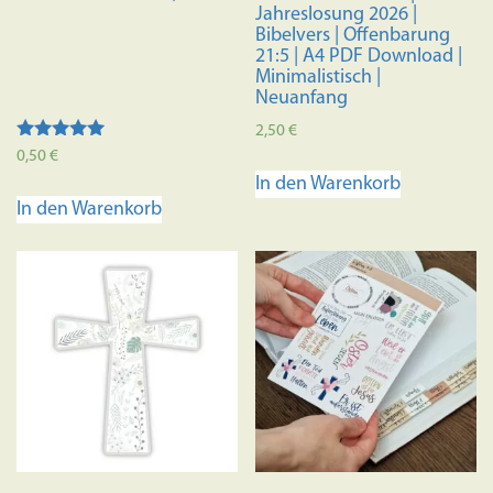
Jahreslosung 2026 |
Bibelvers | Offenbarung
21:5 | A4 PDF Download |
Minimalistisch |
Neuanfang
2,50
€
Bewertet mit
0,50
€
5.00
In den Warenkorb
von 5
In den Warenkorb