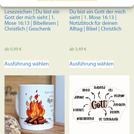
Lesezeichen | Du bist ein
Du bist ein Gott der mich
Gott der mich sieht | 1.
sieht | 1. Mose 16:13 |
Mose 16:13 | Bibellesen |
Notizblock für deinen
Christlich | Geschenk
Alltag | Bibel | Christlich
ab
0,99
€
ab
3,49
€
Dieses
Dieses
Ausführung wählen
Ausführung wählen
Produkt
Produkt
weist
weist
mehrere
mehrere
Varianten
Variante
auf.
auf.
Die
Die
Optionen
Optione
können
können
auf
auf
der
der