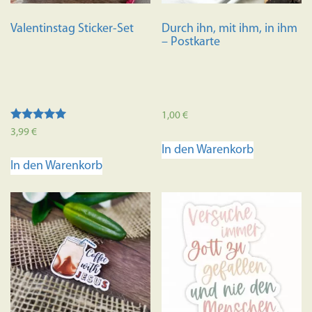
Valentinstag Sticker-Set
Durch ihn, mit ihm, in ihm
– Postkarte
1,00
€
Bewertet mit
3,99
€
5.00
In den Warenkorb
von 5
In den Warenkorb