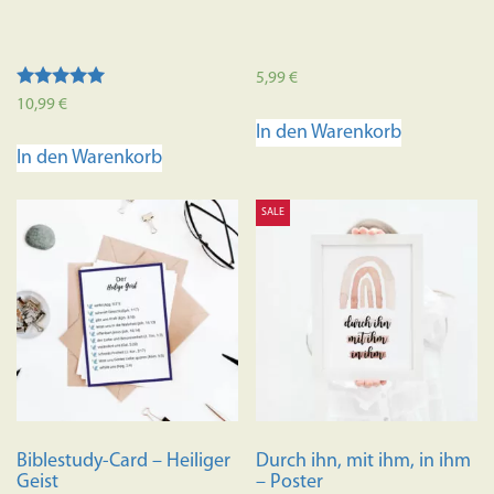
5,99
€
Bewertet mit
10,99
€
5.00
In den Warenkorb
von 5
In den Warenkorb
SALE
Biblestudy-Card – Heiliger
Durch ihn, mit ihm, in ihm
Geist
– Poster