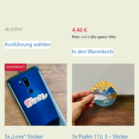
ab
0,99
€
4,46
€
Preis:
4,95
€
(Du sparst 10%)
Dieses
Ausführung wählen
Produkt
In den Warenkorb
weist
mehrere
AUSVERKAUFT
Varianten
auf.
Die
Optionen
können
auf
der
Produktseite
gewählt
5x „Love“-Sticker
5x Psalm 113, 3 – Sticker