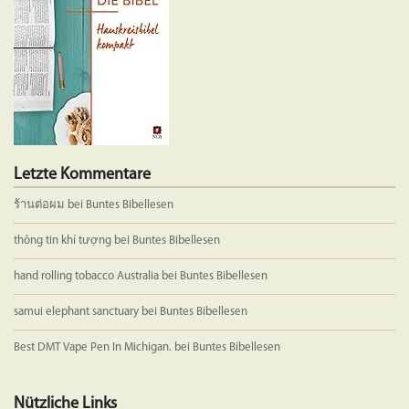
auf
der
Produkts
gewählt
werden
Letzte Kommentare
ร้านต่อผม
bei
Buntes Bibellesen
thông tin khí tượng
bei
Buntes Bibellesen
hand rolling tobacco Australia
bei
Buntes Bibellesen
samui elephant sanctuary
bei
Buntes Bibellesen
Best DMT Vape Pen In Michigan.
bei
Buntes Bibellesen
Nützliche Links