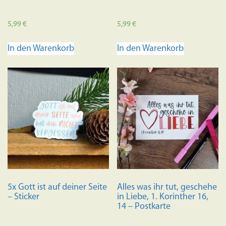
5,99
€
5,99
€
In den Warenkorb
In den Warenkorb
5x Gott ist auf deiner Seite
Alles was ihr tut, geschehe
– Sticker
in Liebe, 1. Korinther 16,
14 – Postkarte