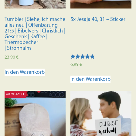
Tumbler | Siehe, ich mache
5x Jesaja 40, 31 – Sticker
alles neu | Offenbarung
21:5 | Bibelvers | Christlich |
Geschenk | Kaffee |
Thermobecher
| Strohhalm
23,90
€
Bewertet mit
6,99
€
5.00
In den Warenkorb
von 5
In den Warenkorb
AUSVERKAUFT