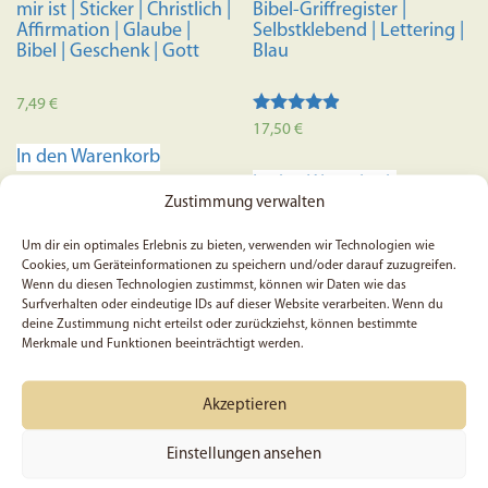
werden
mir ist | Sticker | Christlich |
Bibel-Griffregister |
Affirmation | Glaube |
Selbstklebend | Lettering |
Bibel | Geschenk | Gott
Blau
7,49
€
Bewertet
17,50
€
mit
In den Warenkorb
4.70
von 5
In den Warenkorb
Zustimmung verwalten
Um dir ein optimales Erlebnis zu bieten, verwenden wir Technologien wie
Cookies, um Geräteinformationen zu speichern und/oder darauf zuzugreifen.
Wenn du diesen Technologien zustimmst, können wir Daten wie das
Surfverhalten oder eindeutige IDs auf dieser Website verarbeiten. Wenn du
deine Zustimmung nicht erteilst oder zurückziehst, können bestimmte
Merkmale und Funktionen beeinträchtigt werden.
Akzeptieren
Einstellungen ansehen
5x Geliebt, Römer 5, 8 –
5x Johannes 11, 25 –