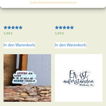
Cookie-Richtlinie
Impressum
Impressum
Sticker
Sticker
Bewertet mit
Bewertet mit
5,99
€
5,99
€
5.00
5.00
von 5
von 5
In den Warenkorb
In den Warenkorb