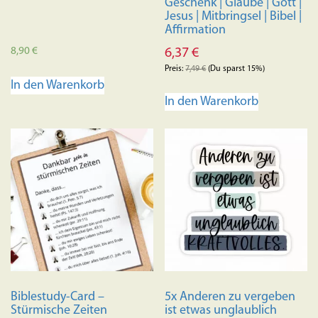
Geschenk | Glaube | Gott |
Jesus | Mitbringsel | Bibel |
Affirmation
8,90
€
6,37
€
Preis:
7,49
€
(Du sparst 15%)
In den Warenkorb
In den Warenkorb
Biblestudy-Card –
5x Anderen zu vergeben
Stürmische Zeiten
ist etwas unglaublich