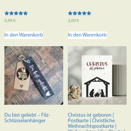
Bewertet mit
Bewertet mit
5,99
€
2,00
€
5.00
5.00
von 5
von 5
In den Warenkorb
In den Warenkorb
Du bist geliebt – Filz-
Christus ist geboren |
Schlüsselanhänger
Postkarte | Christliche
Weihnachtspostkarte |