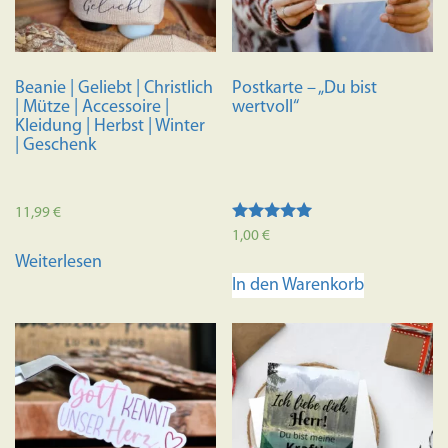
Beanie | Geliebt | Christlich
Postkarte – „Du bist
| Mütze | Accessoire |
wertvoll“
Kleidung | Herbst | Winter
| Geschenk
11,99
€
Bewertet mit
1,00
€
5.00
Weiterlesen
von 5
In den Warenkorb