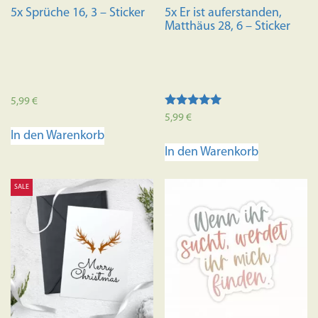
5x Sprüche 16, 3 – Sticker
5x Er ist auferstanden,
Matthäus 28, 6 – Sticker
5,99
€
Bewertet mit
5,99
€
5.00
In den Warenkorb
von 5
In den Warenkorb
SALE