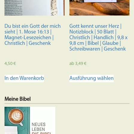
Du bist ein Gott der mich
Gott kennt unser Herz |
sieht | 1. Mose 16:13 |
Notizblock | 50 Blatt |
Magnet-Lesezeichen |
Christlich | Handlich | 9,8 x
Christlich | Geschenk
9,8 cm | Bibel | Glaube |
Schreibwaren | Geschenk
4,50
€
ab
3,49
€
Dieses
In den Warenkorb
Ausführung wählen
Produkt
weist
mehrere
Meine Bibel
Variante
auf.
Die
Optione
können