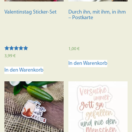
Valentinstag Sticker-Set
Durch ihn, mit ihm, in ihm
– Postkarte
1,00
€
Bewertet mit
3,99
€
5.00
In den Warenkorb
von 5
In den Warenkorb