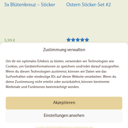
5x Blütenkreuz – Sticker
Ostern Sticker-Set #2
5,99
€
Bewertet mit
3,99
€
Zustimmung verwalten
5.00
In den Warenkorb
von 5
In den Warenkorb
Um dir ein optimales Erlebnis zu bieten, verwenden wir Technologien wie
Cookies, um Geräteinformationen zu speichern und/oder darauf zuzugreifen.
Wenn du diesen Technologien zustimmst, können wir Daten wie das
Surfverhalten oder eindeutige IDs auf dieser Website verarbeiten. Wenn du
deine Zustimmung nicht erteilst oder zurückziehst, können bestimmte
Merkmale und Funktionen beeinträchtigt werden.
Akzeptieren
Einstellungen ansehen
Cookie-Richtlinie
Impressum
Impressum