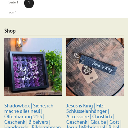
1
Seite 1
von 1
Shop
Shadowbox | Siehe, ich
Jesus is King | Filz-
mache alles neu! |
Schlüsselanhänger |
Offenbarung 21:5 |
Accessoire | Christlich |
Geschenk | Bibelvers |
Geschenk | Glaube | Gott |
Handmade | Bilderrahmen
Jesus | Mitbringsel | Bibel |