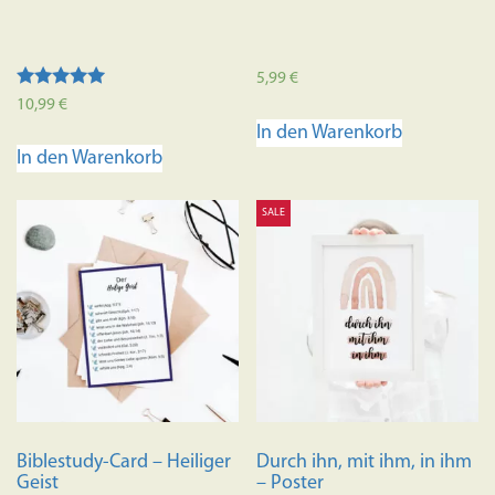
5,99
€
Bewertet mit
10,99
€
5.00
In den Warenkorb
von 5
In den Warenkorb
SALE
Biblestudy-Card – Heiliger
Durch ihn, mit ihm, in ihm
Geist
– Poster