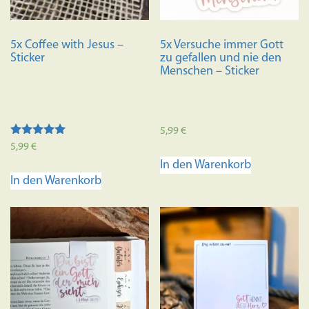
5x Coffee with Jesus –
5x Versuche immer Gott
Sticker
zu gefallen und nie den
Menschen – Sticker
5,99
€
Bewertet mit
5,99
€
5.00
In den Warenkorb
von 5
In den Warenkorb