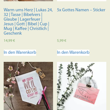
Produktseite
Produkts
Warm ums Herz | Lukas 24,
5x Gottes Namen – Sticker
gewählt
gewählt
32 | Tasse | Bibelvers |
werden
werden
Glaube | Lagerfeuer |
Jesus | Gott | Bibel | Cup |
Mug | Kaffee | Christlich |
Geschenk
14,99
€
5,99
€
In den Warenkorb
In den Warenkorb