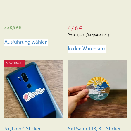
ab
0,99
€
4,46
€
Preis:
4,95
€
(Du sparst 10%)
Dieses
Ausführung wählen
Produkt
In den Warenkorb
weist
mehrere
AUSVERKAUFT
Varianten
auf.
Die
Optionen
können
auf
der
Produktseite
gewählt
5x „Love“-Sticker
5x Psalm 113, 3 – Sticker