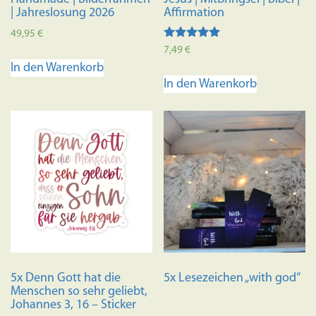
| Jahreslosung 2026
Affirmation
49,95
€
Bewertet mit
7,49
€
5.00
In den Warenkorb
von 5
In den Warenkorb
5x Denn Gott hat die
5x Lesezeichen „with god“
Menschen so sehr geliebt,
Johannes 3, 16 – Sticker