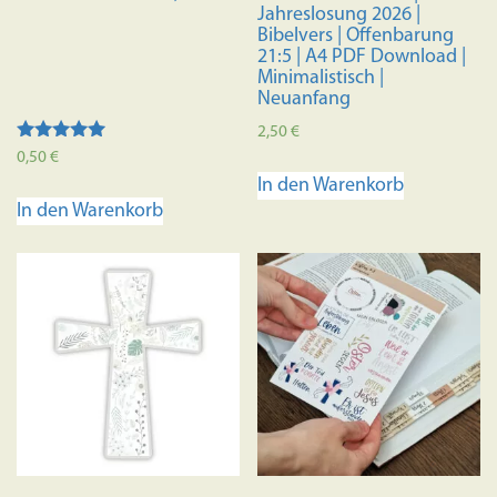
Jahreslosung 2026 |
Bibelvers | Offenbarung
21:5 | A4 PDF Download |
Minimalistisch |
Neuanfang
2,50
€
Bewertet mit
0,50
€
5.00
In den Warenkorb
von 5
In den Warenkorb