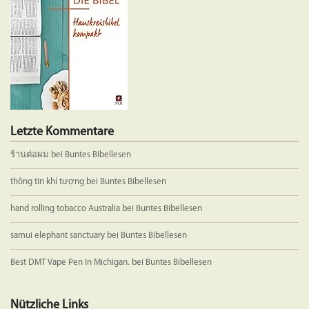
auf
der
Produkts
gewählt
werden
Letzte Kommentare
ร้านต่อผม
bei
Buntes Bibellesen
thông tin khí tượng
bei
Buntes Bibellesen
hand rolling tobacco Australia
bei
Buntes Bibellesen
samui elephant sanctuary
bei
Buntes Bibellesen
Best DMT Vape Pen In Michigan.
bei
Buntes Bibellesen
Nützliche Links