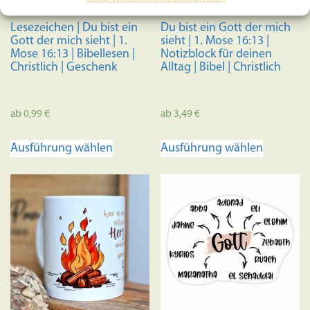
Lesezeichen | Du bist ein
Du bist ein Gott der mich
Gott der mich sieht | 1.
sieht | 1. Mose 16:13 |
Mose 16:13 | Bibellesen |
Notizblock für deinen
Christlich | Geschenk
Alltag | Bibel | Christlich
ab
0,99
€
ab
3,49
€
Dieses
Dieses
Ausführung wählen
Ausführung wählen
Produkt
Produkt
weist
weist
mehrere
mehrere
Varianten
Variante
auf.
auf.
Die
Die
Optionen
Optione
können
können
auf
auf
der
der