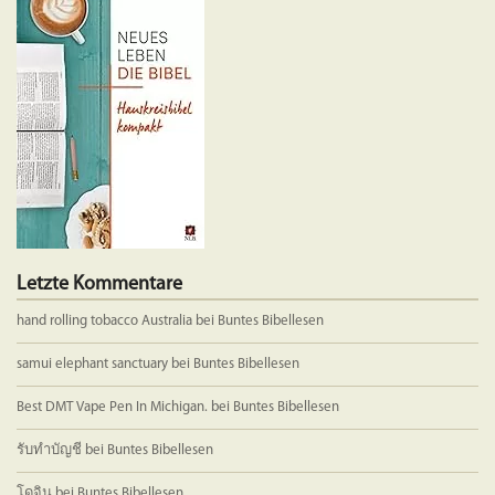
Die
Optione
können
auf
der
Produkts
gewählt
werden
Letzte Kommentare
hand rolling tobacco Australia
bei
Buntes Bibellesen
samui elephant sanctuary
bei
Buntes Bibellesen
Best DMT Vape Pen In Michigan.
bei
Buntes Bibellesen
รับทำบัญชี
bei
Buntes Bibellesen
โดจิน
bei
Buntes Bibellesen