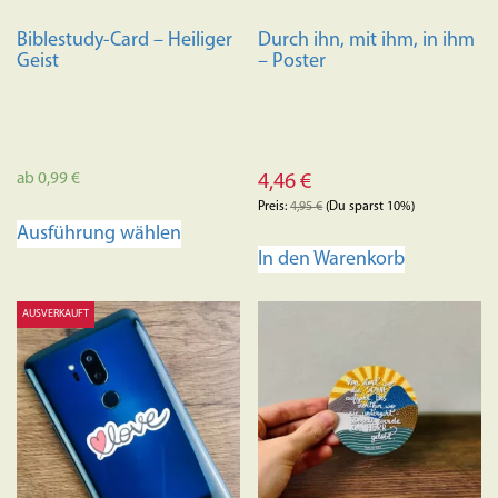
Biblestudy-Card – Heiliger
Durch ihn, mit ihm, in ihm
Geist
– Poster
ab
0,99
€
4,46
€
Preis:
4,95
€
(Du sparst 10%)
Dieses
Ausführung wählen
Produkt
In den Warenkorb
weist
mehrere
AUSVERKAUFT
Varianten
auf.
Die
Optionen
können
auf
der