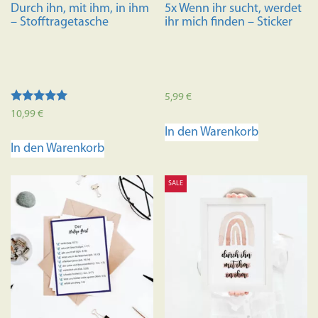
Durch ihn, mit ihm, in ihm
5x Wenn ihr sucht, werdet
– Stofftragetasche
ihr mich finden – Sticker
5,99
€
Bewertet mit
10,99
€
5.00
In den Warenkorb
von 5
In den Warenkorb
SALE