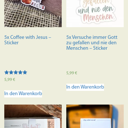
5x Coffee with Jesus –
5x Versuche immer Gott
Sticker
zu gefallen und nie den
Menschen – Sticker
5,99
€
Bewertet mit
5,99
€
5.00
In den Warenkorb
von 5
In den Warenkorb