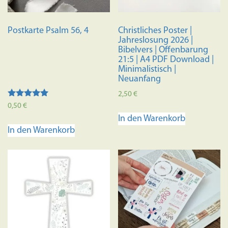
Postkarte Psalm 56, 4
Christliches Poster |
Jahreslosung 2026 |
Bibelvers | Offenbarung
21:5 | A4 PDF Download |
Minimalistisch |
Neuanfang
2,50
€
Bewertet mit
0,50
€
5.00
In den Warenkorb
von 5
In den Warenkorb