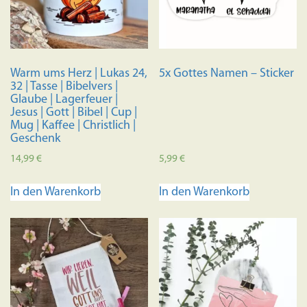
können
können
auf
auf
der
der
Produktseite
Produkts
Warm ums Herz | Lukas 24,
5x Gottes Namen – Sticker
gewählt
gewählt
32 | Tasse | Bibelvers |
werden
werden
Glaube | Lagerfeuer |
Jesus | Gott | Bibel | Cup |
Mug | Kaffee | Christlich |
Geschenk
14,99
€
5,99
€
In den Warenkorb
In den Warenkorb