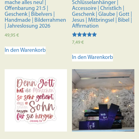
mache alles neu! |
Schlüsselanhänger |
Offenbarung 21:5 |
Accessoire | Christlich |
Geschenk | Bibelvers |
Geschenk | Glaube | Gott |
Handmade | Bilderrahmen
Jesus | Mitbringsel | Bibel |
| Jahreslosung 2026
Affirmation
49,95
€
Bewertet mit
7,49
€
5.00
In den Warenkorb
von 5
In den Warenkorb