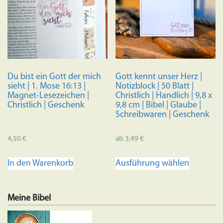
Du bist ein Gott der mich
Gott kennt unser Herz |
sieht | 1. Mose 16:13 |
Notizblock | 50 Blatt |
Magnet-Lesezeichen |
Christlich | Handlich | 9,8 x
Christlich | Geschenk
9,8 cm | Bibel | Glaube |
Schreibwaren | Geschenk
4,50
€
ab
3,49
€
Dieses
In den Warenkorb
Ausführung wählen
Produkt
weist
mehrere
Meine Bibel
Variante
auf.