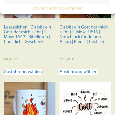
Cookie-Richtlinie
Impressum
Impressum
Lesezeichen | Du bist ein
Du bist ein Gott der mich
Gott der mich sieht | 1.
sieht | 1. Mose 16:13 |
Mose 16:13 | Bibellesen |
Notizblock für deinen
Christlich | Geschenk
Alltag | Bibel | Christlich
ab
0,99
€
ab
3,49
€
Dieses
Dieses
Ausführung wählen
Ausführung wählen
Produkt
Produkt
weist
weist
mehrere
mehrere
Varianten
Variante
auf.
auf.
Die
Die
Optionen
Optione