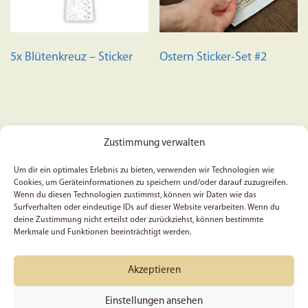
5x Blütenkreuz – Sticker
Ostern Sticker-Set #2
5,99
€
Zustimmung verwalten
Bewertet mit
3,99
€
5.00
Um dir ein optimales Erlebnis zu bieten, verwenden wir Technologien wie
In den Warenkorb
von 5
Cookies, um Geräteinformationen zu speichern und/oder darauf zuzugreifen.
In den Warenkorb
Wenn du diesen Technologien zustimmst, können wir Daten wie das
Surfverhalten oder eindeutige IDs auf dieser Website verarbeiten. Wenn du
deine Zustimmung nicht erteilst oder zurückziehst, können bestimmte
Merkmale und Funktionen beeinträchtigt werden.
Akzeptieren
Einstellungen ansehen