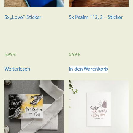
Produktseite
gewählt
5x „Love“-Sticker
5x Psalm 113, 3 – Sticker
werden
5,99
€
6,99
€
Weiterlesen
In den Warenkorb