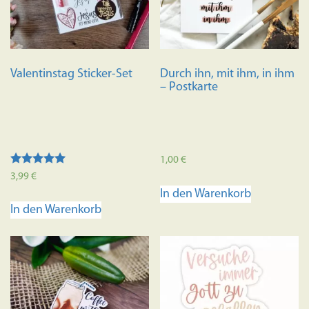
Valentinstag Sticker-Set
Durch ihn, mit ihm, in ihm
– Postkarte
1,00
€
Bewertet mit
3,99
€
5.00
In den Warenkorb
von 5
In den Warenkorb