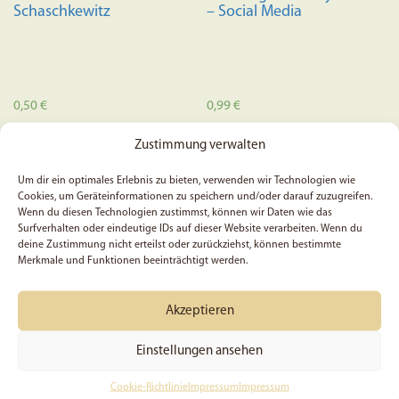
gewählt
Schaschkewitz
– Social Media
werden
0,50
€
0,99
€
Zustimmung verwalten
In den Warenkorb
In den Warenkorb
Um dir ein optimales Erlebnis zu bieten, verwenden wir Technologien wie
Cookies, um Geräteinformationen zu speichern und/oder darauf zuzugreifen.
Wenn du diesen Technologien zustimmst, können wir Daten wie das
Surfverhalten oder eindeutige IDs auf dieser Website verarbeiten. Wenn du
deine Zustimmung nicht erteilst oder zurückziehst, können bestimmte
Merkmale und Funktionen beeinträchtigt werden.
Akzeptieren
Einstellungen ansehen
Cookie-Richtlinie
Impressum
Impressum
Ein Meisterwerk Gottes –
5x Psalm 46, 2 – Sticker