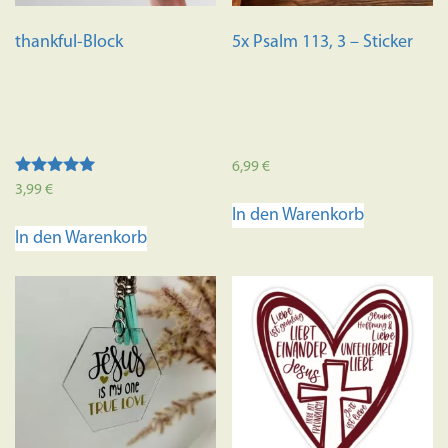
thankful-Block
5x Psalm 113, 3 – Sticker
6,99
€
Bewertet mit
3,99
€
5.00
In den Warenkorb
von 5
In den Warenkorb