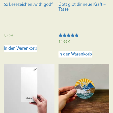
5x Lesezeichen „with god“
Gott gibt dir neue Kraft –
Tasse
3,49
€
Bewertet mit
14,99
€
5.00
In den Warenkorb
von 5
In den Warenkorb