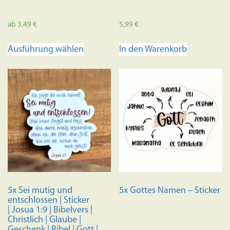
ab
3,49
€
5,99
€
Dieses
Ausführung wählen
In den Warenkorb
Produkt
weist
mehrere
Varianten
auf.
Die
Optionen
können
auf
der
Produktseite
5x Sei mutig und
5x Gottes Namen – Sticker
gewählt
entschlossen | Sticker
werden
| Josua 1:9 | Bibelvers |
Christlich | Glaube |
Geschenk | Bibel | Gott |