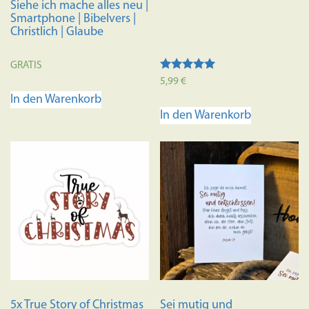
Siehe ich mache alles neu |
Smartphone | Bibelvers |
Christlich | Glaube
GRATIS
Bewertet mit
5,99
€
5.00
In den Warenkorb
von 5
In den Warenkorb
5x True Story of Christmas
Sei mutig und