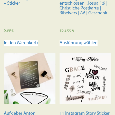
– Sticker
entschlossen | Josua 1:9 |
Christliche Postkarte |
Bibelvers | A6 | Geschenk
6,99
€
ab
2,00
€
Dieses
In den Warenkorb
Ausführung wählen
Produkt
weist
mehrere
Variante
auf.
Die
Optione
können
auf
der
Produkts
Aufkleber Anton
11 Instagram Story Sticker