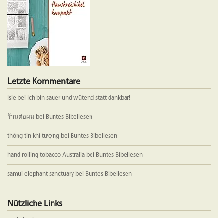
Letzte Kommentare
Isie
bei
Ich bin sauer und wütend statt dankbar!
ร้านต่อผม
bei
Buntes Bibellesen
thông tin khí tượng
bei
Buntes Bibellesen
hand rolling tobacco Australia
bei
Buntes Bibellesen
samui elephant sanctuary
bei
Buntes Bibellesen
Nützliche Links