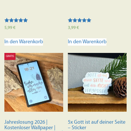
Bewertet mit
Bewertet mit
5,99
€
3,99
€
5.00
5.00
von 5
von 5
In den Warenkorb
In den Warenkorb
GRATIS
Jahreslosung 2026 |
5x Gott ist auf deiner Seite
Kostenloser Wallpaper |
– Sticker