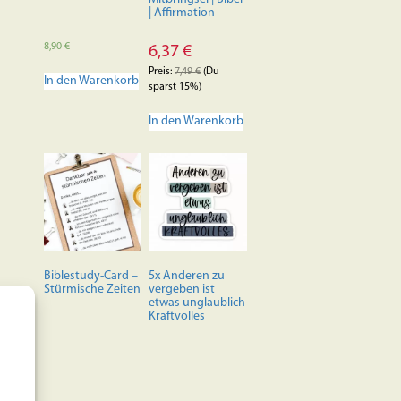
| Affirmation
8,90
€
6,37
€
Preis:
7,49
€
(Du
In den Warenkorb
sparst 15%)
In den Warenkorb
Biblestudy-Card –
5x Anderen zu
Stürmische Zeiten
vergeben ist
etwas unglaublich
Kraftvolles