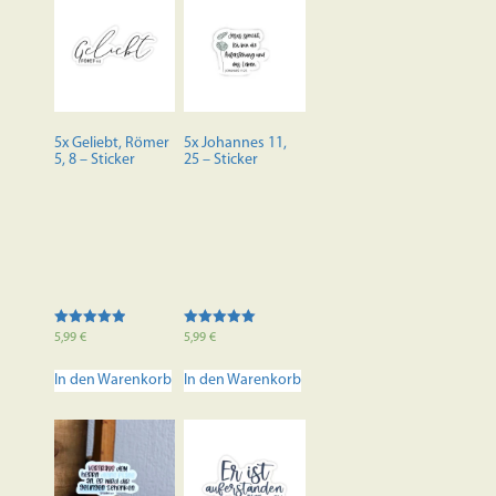
5x Geliebt, Römer
5x Johannes 11,
5, 8 – Sticker
25 – Sticker
Bewertet mit
Bewertet mit
5,99
€
5,99
€
5.00
5.00
von 5
von 5
In den Warenkorb
In den Warenkorb