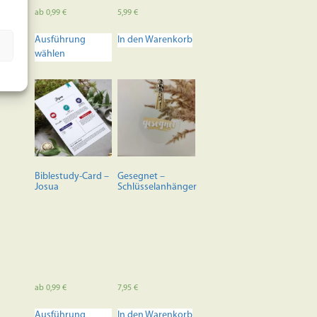
ab
0,99
€
5,99
€
Dieses
Ausführung
In den Warenkorb
Produkt
wählen
weist
mehrere
Varianten
auf.
Die
Optionen
können
auf
der
Biblestudy-Card –
Gesegnet –
Produktseite
Josua
Schlüsselanhänger
gewählt
werden
ab
0,99
€
7,95
€
Dieses
Ausführung
In den Warenkorb