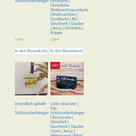
Schlüsselanhänger
Postkarte |
Christliche
Weihnachtspostkarte
| Weihnachten |
Grußkarte | A6 |
Geschenk | Glaube
| Jesus | Christlich |
Krippe
7,49
€
2,00
€
In den Warenkorb
In den Warenkorb
SALE
Unendlich geliebt
Liebt einander |
–
Filz-
Schlüsselanhänger
Schlüsselanhänger
| Accessoire |
Christlich |
Geschenk | Glaube
| Gott | Jesus |
Mitbringsel | Bibel