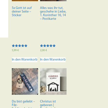
5x Gott ist auf
Alles was ihr tut,
deiner Seite –
geschehe in Liebe,
Sticker
1. Korinther 16, 14
– Postkarte
Bewertet mit
Bewertet mit
5,99
€
2,00
€
5.00
5.00
von 5
von 5
In den Warenkorb
In den Warenkorb
Du bist geliebt –
Christus ist
Filz-
geboren |