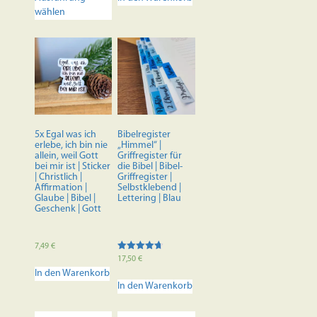
Produkt
wählen
weist
mehrere
Varianten
auf.
Die
Optionen
können
auf
der
5x Egal was ich
Bibelregister
Produktseite
erlebe, ich bin nie
„Himmel“ |
allein, weil Gott
Griffregister für
gewählt
bei mir ist | Sticker
die Bibel | Bibel-
werden
| Christlich |
Griffregister |
Affirmation |
Selbstklebend |
Glaube | Bibel |
Lettering | Blau
Geschenk | Gott
7,49
€
Bewertet
17,50
€
mit
In den Warenkorb
4.70
von 5
In den Warenkorb