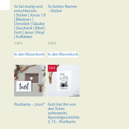
der
5x Sei mutig und
5x Gottes Namen
Produktseite
entschlossen
– Sticker
| Sticker | Josua 1:9
gewählt
| Bibelvers |
werden
Christlich | Glaube
| Geschenk | Bibel |
Gott | Jesus | Vinyl
| Aufkleber
5,99
€
5,99
€
In den Warenkorb
In den Warenkorb
SALE
Postkarte – „trust“
Gott hat ihn von
den Toten
auferweckt,
Apostelgeschichte
3, 15 – Postkarte