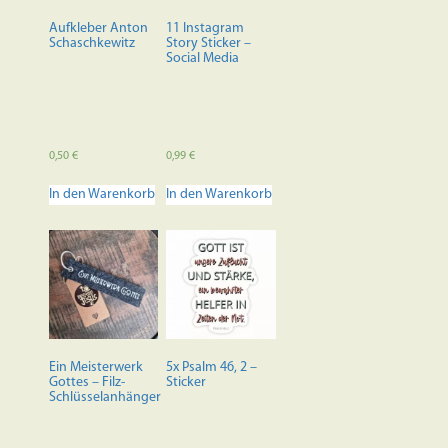
auf
der
Aufkleber Anton
11 Instagram
Produktseite
Schaschkewitz
Story Sticker –
Social Media
gewählt
werden
0,50
€
0,99
€
In den Warenkorb
In den Warenkorb
Ein Meisterwerk
5x Psalm 46, 2 –
Gottes – Filz-
Sticker
Schlüsselanhänger