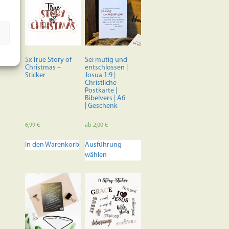
5x True Story of
Sei mutig und
Christmas –
entschlossen |
Sticker
Josua 1:9 |
Christliche
Postkarte |
Bibelvers | A6
| Geschenk
6,99
€
ab
2,00
€
Dieses
In den Warenkorb
Ausführung
Produkt
wählen
weist
mehrere
Varianten
auf.
Die
Optionen
können