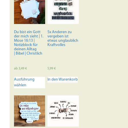
Du bist ein Gott
5x Anderen zu
der mich sieht | 1.
vergeben ist
Mose 16:13 |
etwas unglaublich
Notizblock für
Kraftvolles
deinen Alltag
| Bibel | Christlich
ab
3,49
€
5,99
€
Dieses
Ausführung
In den Warenkorb
Produkt
wählen
weist
mehrere
Varianten
auf.
Die
Optionen
können
auf