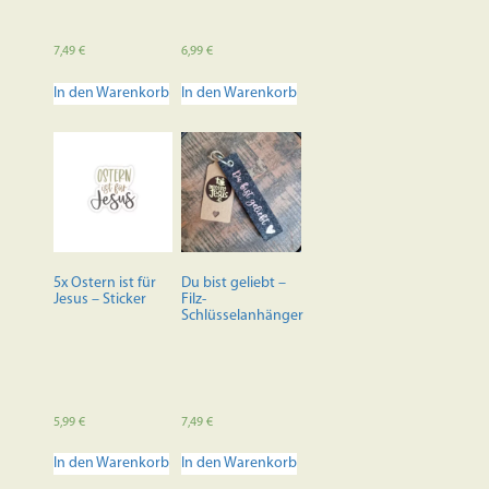
7,49
€
6,99
€
In den Warenkorb
In den Warenkorb
5x Ostern ist für
Du bist geliebt –
Jesus – Sticker
Filz-
Schlüsselanhänger
5,99
€
7,49
€
In den Warenkorb
In den Warenkorb