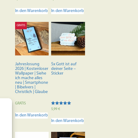
5.00
5.00
von 5
von 5
In den Warenkorb
In den Warenkorb
GRATIS
Jahreslosung
5x Gott ist auf
2026 | Kostenloser
deiner Seite –
Wallpaper | Siehe
Sticker
ich mache alles
neu | Smartphone
| Bibelvers |
Christlich | Glaube
GRATIS
Bewertet mit
5,99
€
5.00
In den Warenkorb
von 5
In den Warenkorb