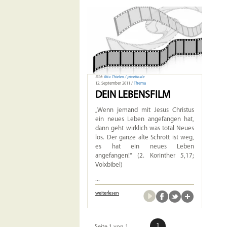
Bild:
Rita Thielen / pixelio.de
12. September 2011 /
Thema
DEIN LEBENSFILM
„Wenn jemand mit Jesus Christus
ein neues Leben angefangen hat,
dann geht wirklich was total Neues
los. Der ganze alte Schrott ist weg,
es hat ein neues Leben
angefangen!“ (2. Korinther 5,17;
Volxbibel)
...
weiterlesen
1