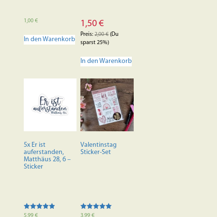
1,00
€
1,50
€
Preis:
2,00
€
(Du
In den Warenkorb
sparst 25%)
In den Warenkorb
5x Er ist
Valentinstag
auferstanden,
Sticker-Set
Matthäus 28, 6 –
Sticker
Bewertet mit
Bewertet mit
5,99
€
3,99
€