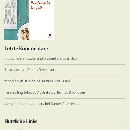
Letzte Kommentare
Isie
bei
Ich bin sauer und wütend statt dankbar!
ร้านต่อผม
bei
Buntes Bibellesen
thông tin khí tượng
bei
Buntes Bibellesen
hand rolling tobacco Australia
bei
Buntes Bibellesen
samui elephant sanctuary
bei
Buntes Bibellesen
Nützliche Links