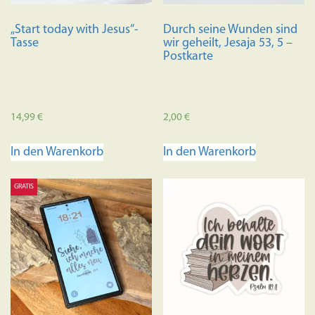
Produkts
Produktseite
gewählt
„Start today with Jesus“-
Durch seine Wunden sind
gewählt
werden
Tasse
wir geheilt, Jesaja 53, 5 –
werden
Postkarte
14,99
€
2,00
€
In den Warenkorb
In den Warenkorb
GRATIS