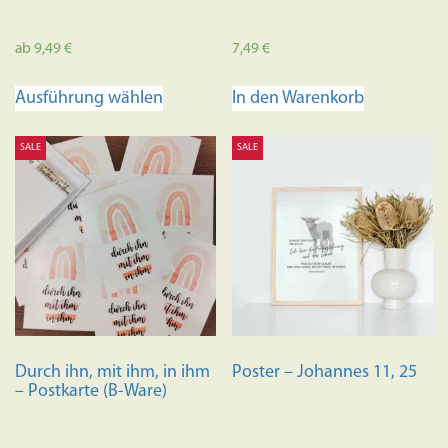
ab
9,49
€
7,49
€
Dieses
Ausführung wählen
In den Warenkorb
Produkt
weist
SALE
SALE
mehrere
Varianten
auf.
Die
Optionen
können
auf
der
Produktseite
Durch ihn, mit ihm, in ihm
Poster – Johannes 11, 25
gewählt
– Postkarte (B-Ware)
werden