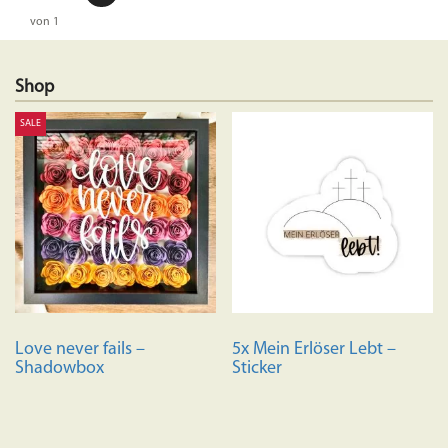
von 1
Shop
SALE
Love never fails –
5x Mein Erlöser Lebt –
Shadowbox
Sticker