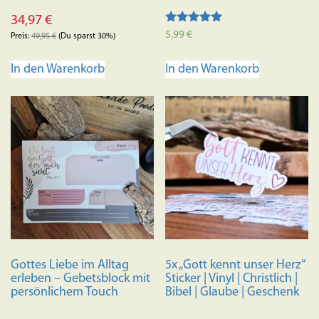
34,97
€
Bewertet mit
5,99
€
Preis:
49,95
€
(Du sparst 30%)
5.00
von 5
In den Warenkorb
In den Warenkorb
Gottes Liebe im Alltag
5x „Gott kennt unser Herz“
erleben – Gebetsblock mit
Sticker | Vinyl | Christlich |
persönlichem Touch
Bibel | Glaube | Geschenk