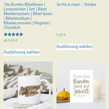
10x Buntes Bibellesen |
5x He is risen – Sticker
Lesezeichen | Set | Bibel
Markiersystem | Bibel lesen
| Bibelstudium |
Bibelaccessoire | Register |
Christlich
5,99
€
Bewertet
ab
0,99
€
Dieses
mit
Ausführung wählen
4.98
Dieses
Produkt
von 5
Ausführung wählen
Produkt
weist
weist
mehrere
mehrere
Variante
Varianten
auf.
auf.
Die
Die
Optione
Optionen
können
können
auf
auf
der
der