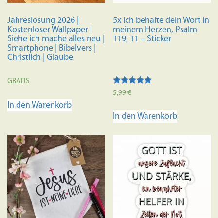
Jahreslosung 2026 |
5x Ich behalte dein Wort in
Kostenloser Wallpaper |
meinem Herzen, Psalm
Siehe ich mache alles neu |
119, 11 – Sticker
Smartphone | Bibelvers |
Christlich | Glaube
GRATIS
Bewertet mit
5,99
€
5.00
In den Warenkorb
von 5
In den Warenkorb