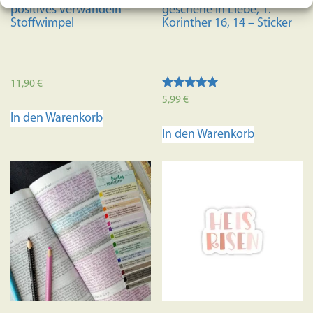
gewählt
positives verwandeln –
geschehe in Liebe, 1.
werden
Stoffwimpel
Korinther 16, 14 – Sticker
11,90
€
Bewertet mit
5,99
€
5.00
In den Warenkorb
von 5
In den Warenkorb