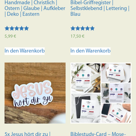
Handmade | Christlich |
Bibel-Griffregister |
Ostern | Glaube | Aufkleber
Selbstklebend | Lettering |
| Deko | Eastern
Blau
Bewertet mit
Bewertet
5,99
€
17,50
€
5.00
mit
von 5
4.70
von 5
In den Warenkorb
In den Warenkorb
5x Jesus hört dir zu |
Biblestudy-Card – Mose-