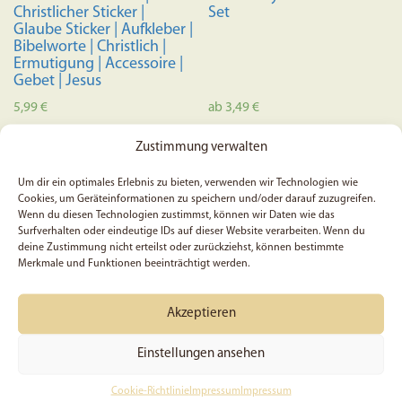
Christlicher Sticker |
Set
Glaube Sticker | Aufkleber |
Bibelworte | Christlich |
Ermutigung | Accessoire |
Gebet | Jesus
5,99
€
ab
3,49
€
Dieses
Zustimmung verwalten
In den Warenkorb
Ausführung wählen
Produkt
weist
Um dir ein optimales Erlebnis zu bieten, verwenden wir Technologien wie
Cookies, um Geräteinformationen zu speichern und/oder darauf zuzugreifen.
mehrere
Wenn du diesen Technologien zustimmst, können wir Daten wie das
Variante
Surfverhalten oder eindeutige IDs auf dieser Website verarbeiten. Wenn du
auf.
deine Zustimmung nicht erteilst oder zurückziehst, können bestimmte
Merkmale und Funktionen beeinträchtigt werden.
Die
Optione
können
Akzeptieren
auf
Einstellungen ansehen
der
Produkts
Cookie-Richtlinie
Impressum
Impressum
Gott wird negatives in
5x Alles was ihr tut