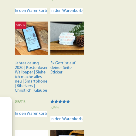
5.00
5.00
von 5
von 5
In den Warenkorb
In den Warenkorb
GRATIS
Jahreslosung
5x Gott ist auf
2026 | Kostenloser
deiner Seite –
Wallpaper | Siehe
Sticker
ich mache alles
neu | Smartphone
| Bibelvers |
Christlich | Glaube
GRATIS
Bewertet mit
5,99
€
5.00
In den Warenkorb
von 5
In den Warenkorb