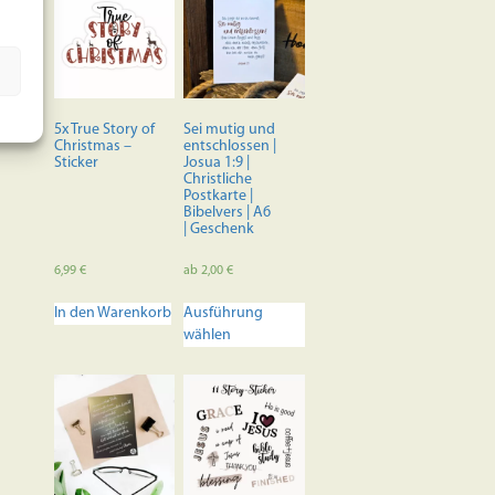
5x True Story of
Sei mutig und
Christmas –
entschlossen |
Sticker
Josua 1:9 |
Christliche
Postkarte |
Bibelvers | A6
| Geschenk
6,99
€
ab
2,00
€
Dieses
In den Warenkorb
Ausführung
Produkt
wählen
weist
mehrere
Varianten
auf.
Die
Optionen
können