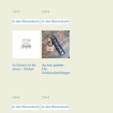
7,49
€
6,99
€
In den Warenkorb
In den Warenkorb
5x Ostern ist für
Du bist geliebt –
Jesus – Sticker
Filz-
Schlüsselanhänger
5,99
€
7,49
€
In den Warenkorb
In den Warenkorb