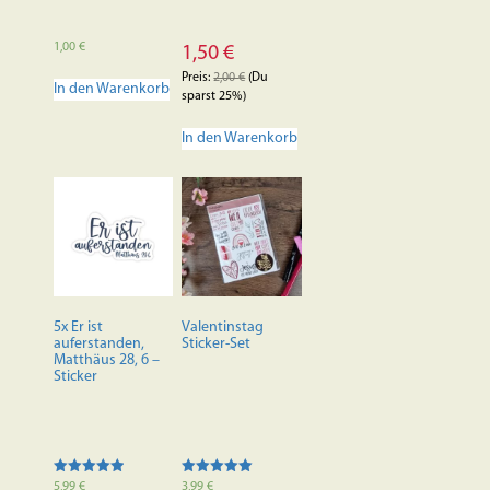
1,00
€
1,50
€
Preis:
2,00
€
(Du
In den Warenkorb
sparst 25%)
In den Warenkorb
5x Er ist
Valentinstag
auferstanden,
Sticker-Set
Matthäus 28, 6 –
Sticker
Bewertet mit
Bewertet mit
5,99
€
3,99
€