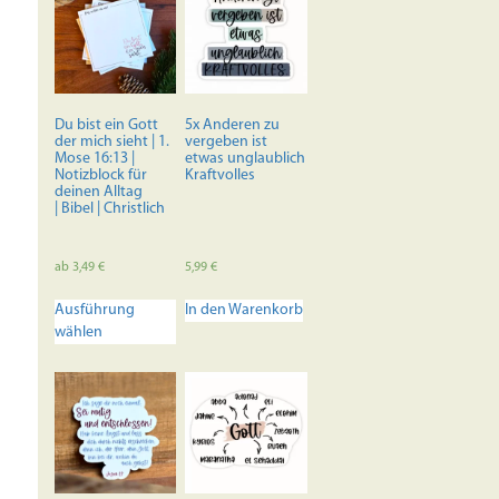
Du bist ein Gott
5x Anderen zu
der mich sieht | 1.
vergeben ist
Mose 16:13 |
etwas unglaublich
Notizblock für
Kraftvolles
deinen Alltag
| Bibel | Christlich
ab
3,49
€
5,99
€
Dieses
Ausführung
In den Warenkorb
Produkt
wählen
weist
mehrere
Varianten
auf.
Die
Optionen
können
auf