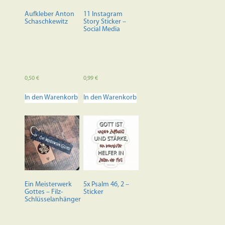
auf
der
Aufkleber Anton
11 Instagram
Produktseite
Schaschkewitz
Story Sticker –
Social Media
gewählt
werden
0,50
€
0,99
€
In den Warenkorb
In den Warenkorb
Ein Meisterwerk
5x Psalm 46, 2 –
Gottes – Filz-
Sticker
Schlüsselanhänger