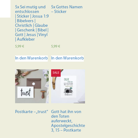
der
5x Sei mutig und
5x Gottes Namen
Produktseite
entschlossen
– Sticker
| Sticker | Josua 1:9
gewählt
| Bibelvers |
werden
Christlich | Glaube
| Geschenk | Bibel |
Gott | Jesus | Vinyl
| Aufkleber
5,99
€
5,99
€
In den Warenkorb
In den Warenkorb
SALE
Postkarte – „trust“
Gott hat ihn von
den Toten
auferweckt,
Apostelgeschichte
3, 15 – Postkarte