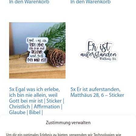
In den Warenkorb
In den Warenkorb
5x Egal was ich erlebe,
5x Er ist auferstanden,
ich bin nie allein, weil
Matthäus 28, 6 – Sticker
Gott bei mir ist | Sticker |
Christlich | Affirmation |
Glaube | Bibel |
Geschenk | Gott
Zustimmung verwalten
7,49
€
Bewertet mit
5,99
€
Um dir ein optimales Erlebnis zu bieten, verwenden wir Technologien wie