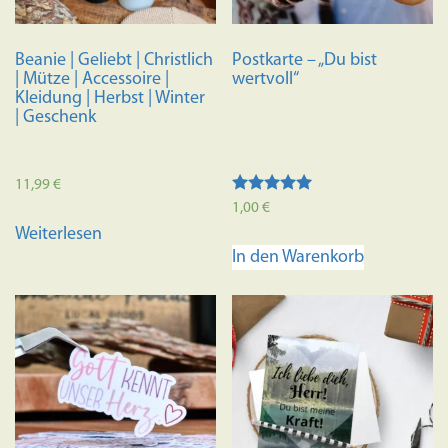
Beanie | Geliebt | Christlich
Postkarte – „Du bist
| Mütze | Accessoire |
wertvoll“
Kleidung | Herbst | Winter
| Geschenk
11,99
€
Bewertet mit
1,00
€
5.00
Weiterlesen
von 5
In den Warenkorb