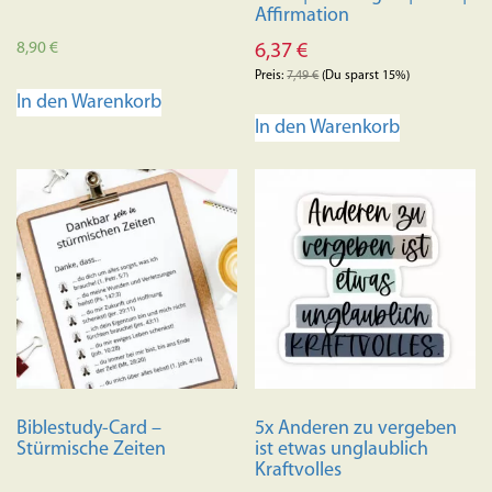
Affirmation
8,90
€
6,37
€
Preis:
7,49
€
(Du sparst 15%)
In den Warenkorb
In den Warenkorb
Biblestudy-Card –
5x Anderen zu vergeben
Stürmische Zeiten
ist etwas unglaublich
Kraftvolles