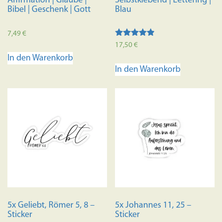
Affirmation | Glaube |
Selbstklebend | Lettering |
Bibel | Geschenk | Gott
Blau
7,49
€
Bewertet
17,50
€
mit
In den Warenkorb
4.70
von 5
In den Warenkorb
5x Geliebt, Römer 5, 8 –
5x Johannes 11, 25 –
Sticker
Sticker