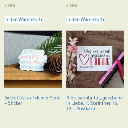
5,99
€
5,99
€
In den Warenkorb
In den Warenkorb
5x Gott ist auf deiner Seite
Alles was ihr tut, geschehe
– Sticker
in Liebe, 1. Korinther 16,
14 – Postkarte