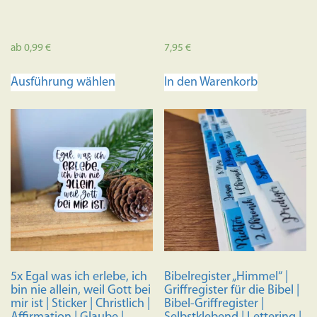
ab
0,99
€
7,95
€
Dieses
Ausführung wählen
In den Warenkorb
Produkt
weist
mehrere
Varianten
auf.
Die
Optionen
können
auf
der
Produktseite
5x Egal was ich erlebe, ich
Bibelregister „Himmel“ |
gewählt
bin nie allein, weil Gott bei
Griffregister für die Bibel |
werden
mir ist | Sticker | Christlich |
Bibel-Griffregister |