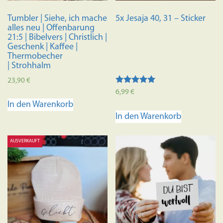
Tumbler | Siehe, ich mache
5x Jesaja 40, 31 – Sticker
alles neu | Offenbarung
21:5 | Bibelvers | Christlich |
Geschenk | Kaffee |
Thermobecher
| Strohhalm
23,90
€
Bewertet mit
6,99
€
5.00
In den Warenkorb
von 5
In den Warenkorb
AUSVERKAUFT