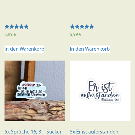
Bewertet mit
Bewertet mit
5,99
€
5,99
€
5.00
5.00
von 5
von 5
In den Warenkorb
In den Warenkorb
5x Sprüche 16, 3 – Sticker
5x Er ist auferstanden,