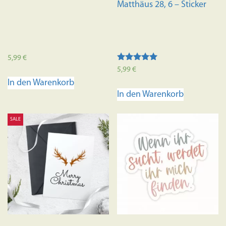
Matthäus 28, 6 – Sticker
5,99
€
Bewertet mit
5,99
€
5.00
In den Warenkorb
von 5
In den Warenkorb
SALE