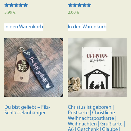
Bewertet mit
Bewertet mit
5,99
€
2,00
€
5.00
5.00
von 5
von 5
In den Warenkorb
In den Warenkorb
Du bist geliebt – Filz-
Christus ist geboren |
Schlüsselanhänger
Postkarte | Christliche
Weihnachtspostkarte |
Weihnachten | Grußkarte |
A6 | Geschenk | Glaube |