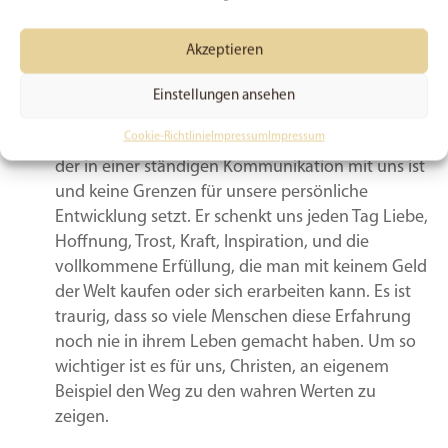
Seele zu kümmern“, aber meistens war es bereits
zu spät. Falsche „Schätze“ haben diese Menschen
Akzeptieren
nicht bereichert, sondern im Gegenteil zerstört.
Was aber meiner Meinung nach unseren Gott von
Einstellungen ansehen
allen anderen vermeintlichen „Göttern“ stark
Cookie-Richtlinie
Impressum
Impressum
unterscheidet, ist dass Er ein lebendiger Gott ist,
der in einer ständigen Kommunikation mit uns ist
und keine Grenzen für unsere persönliche
Entwicklung setzt. Er schenkt uns jeden Tag Liebe,
Hoffnung, Trost, Kraft, Inspiration, und die
vollkommene Erfüllung, die man mit keinem Geld
der Welt kaufen oder sich erarbeiten kann. Es ist
traurig, dass so viele Menschen diese Erfahrung
noch nie in ihrem Leben gemacht haben. Um so
wichtiger ist es für uns, Christen, an eigenem
Beispiel den Weg zu den wahren Werten zu
zeigen.