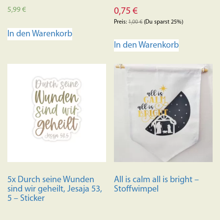
5,99
€
0,75
€
Preis:
1,00
€
(Du sparst 25%)
In den Warenkorb
In den Warenkorb
5x Durch seine Wunden
All is calm all is bright –
sind wir geheilt, Jesaja 53,
Stoffwimpel
5 – Sticker