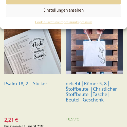
In den Warenkorb
In den Warenkorb
Einstellungen ansehen
AUSVERKAUFT
Cookie-Richtlinie
Impressum
Impressum
Psalm 18, 2 – Sticker
geliebt | Römer 5, 8 |
Stoffbeutel | Christlicher
Stoffbeutel | Tasche |
Beutel | Geschenk
10,99
€
2,21
€
Preis:
2,95
€
(Du sparst 25%)