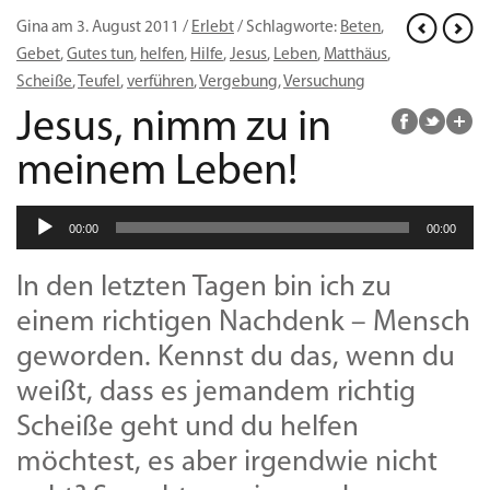
Gina am 3. August 2011 /
Erlebt
/ Schlagworte:
Beten
,
Gebet
,
Gutes tun
,
helfen
,
Hilfe
,
Jesus
,
Leben
,
Matthäus
,
Scheiße
,
Teufel
,
verführen
,
Vergebung
,
Versuchung
Jesus, nimm zu in
meinem Leben!
Audio-
00:00
00:00
Player
In den letzten Tagen bin ich zu
einem richtigen Nachdenk – Mensch
geworden. Kennst du das, wenn du
weißt, dass es jemandem richtig
Scheiße geht und du helfen
möchtest, es aber irgendwie nicht