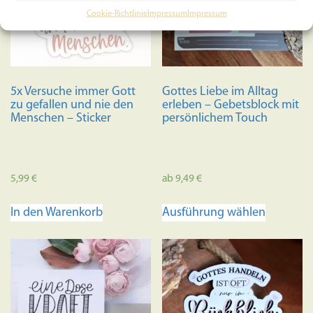
Cookie-Richtlinie
Impressum
Impressum
5x Versuche immer Gott
Gottes Liebe im Alltag
zu gefallen und nie den
erleben – Gebetsblock mit
Menschen – Sticker
persönlichem Touch
5,99
€
ab
9,49
€
Dieses
In den Warenkorb
Ausführung wählen
Produkt
weist
mehrere
Variante
auf.
Die