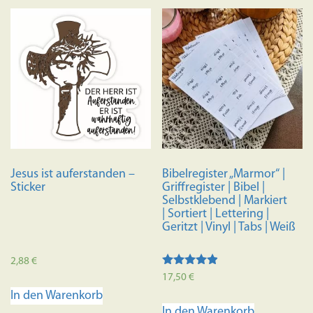
weist
mehrere
Variante
auf.
Die
Optione
können
auf
der
Produkts
Jesus ist auferstanden –
Bibelregister „Marmor“ |
gewählt
Sticker
Griffregister | Bibel |
werden
Selbstklebend | Markiert
| Sortiert | Lettering |
Geritzt | Vinyl | Tabs | Weiß
2,88
€
Bewertet
17,50
€
mit
In den Warenkorb
4.73
von 5
In den Warenkorb