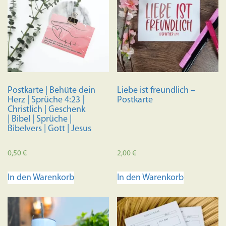
auf.
Die
Optione
können
auf
der
Produkts
Postkarte | Behüte dein
Liebe ist freundlich –
gewählt
Herz | Sprüche 4:23 |
Postkarte
werden
Christlich | Geschenk
| Bibel | Sprüche |
Bibelvers | Gott | Jesus
0,50
€
2,00
€
In den Warenkorb
In den Warenkorb