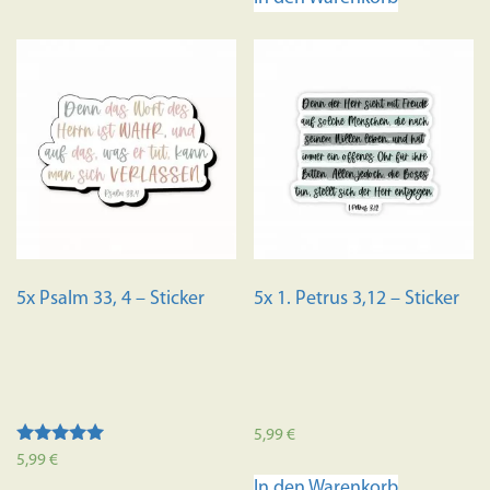
5x Psalm 33, 4 – Sticker
5x 1. Petrus 3,12 – Sticker
5,99
€
Bewertet mit
5,99
€
5.00
In den Warenkorb
von 5