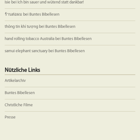
Isie
bei
Ich bin sauer und wütend statt dankbar!
ร้านต่อผม
bei
Buntes Bibellesen
thông tin khí tượng
bei
Buntes Bibellesen
hand rolling tobacco Australia
bei
Buntes Bibellesen
samui elephant sanctuary
bei
Buntes Bibellesen
Nützliche Links
Artikelarchiv
Buntes Bibellesen
Christliche Filme
Presse