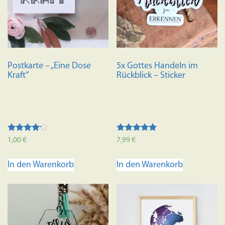
Optione
können
auf
der
Produkts
Postkarte – „Eine Dose
5x Gottes Handeln im
gewählt
Kraft“
Rückblick – Sticker
werden
Bewertet
Bewertet mit
1,00
€
7,99
€
mit
5.00
4.00
von 5
von 5
In den Warenkorb
In den Warenkorb