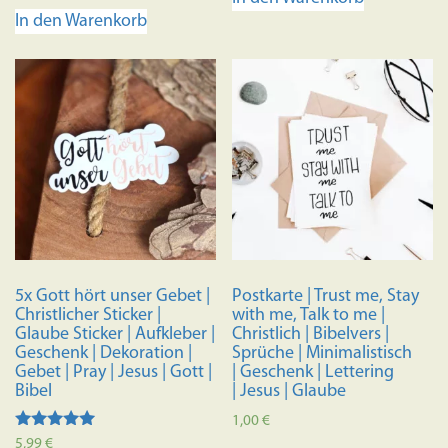
In den Warenkorb
5x Gott hört unser Gebet |
Postkarte | Trust me, Stay
Christlicher Sticker |
with me, Talk to me |
Glaube Sticker | Aufkleber |
Christlich | Bibelvers |
Geschenk | Dekoration |
Sprüche | Minimalistisch
Gebet | Pray | Jesus | Gott |
| Geschenk | Lettering
Bibel
| Jesus | Glaube
1,00
€
Bewertet mit
5,99
€