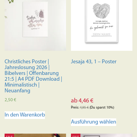
Christliches Poster |
Jesaja 43, 1 – Poster
Jahreslosung 2026 |
Bibelvers | Offenbarung
21:5 | A4 PDF Download |
Minimalistisch |
Neuanfang
2,50
€
ab
4,46
€
Preis:
4,95
€
(Du sparst 10%)
In den Warenkorb
Dieses
Ausführung wählen
Produkt
weist