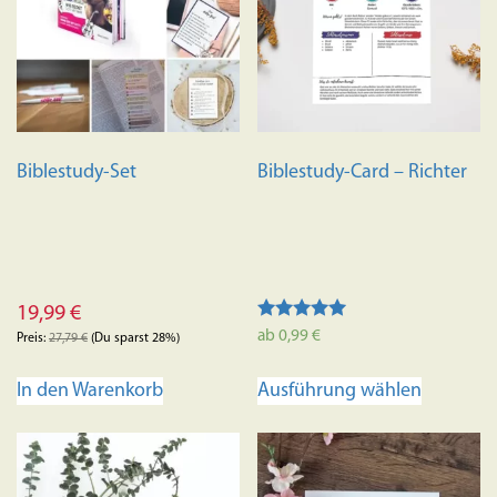
Biblestudy-Set
Biblestudy-Card – Richter
19,99
€
Bewertet mit
ab
0,99
€
Preis:
27,79
€
(Du sparst 28%)
5.00
von 5
Dieses
In den Warenkorb
Ausführung wählen
Produkt
weist
mehrere
Variante