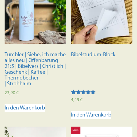
Tumbler | Siehe, ich mache
Bibelstudium-Block
alles neu | Offenbarung
21:5 | Bibelvers | Christlich |
Geschenk | Kaffee |
Thermobecher
| Strohhalm
23,90
€
Bewertet
4,49
€
mit
In den Warenkorb
4.95
von 5
In den Warenkorb
SALE