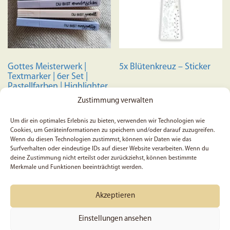
Gottes Meisterwerk |
5x Blütenkreuz – Sticker
Textmarker | 6er Set |
Pastellfarben | Highlighter
| Bibelmarker | Geschenk |
Zustimmung verwalten
Christlich | Bibel |
Biblejournal
Um dir ein optimales Erlebnis zu bieten, verwenden wir Technologien wie
Cookies, um Geräteinformationen zu speichern und/oder darauf zuzugreifen.
19,50
€
5,99
€
Wenn du diesen Technologien zustimmst, können wir Daten wie das
Surfverhalten oder eindeutige IDs auf dieser Website verarbeiten. Wenn du
In den Warenkorb
In den Warenkorb
deine Zustimmung nicht erteilst oder zurückziehst, können bestimmte
Merkmale und Funktionen beeinträchtigt werden.
Akzeptieren
Einstellungen ansehen