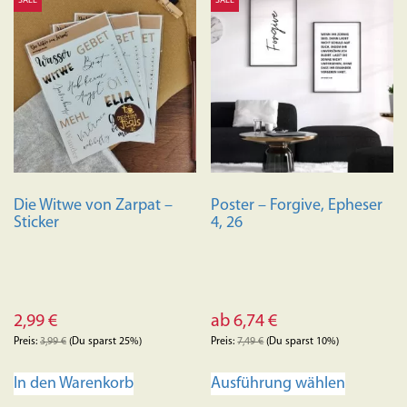
SALE
SALE
mehrere
Variante
auf.
Die
Optione
können
auf
der
Produkts
Die Witwe von Zarpat –
Poster – Forgive, Epheser
gewählt
Sticker
4, 26
werden
2,99
€
ab
6,74
€
Preis:
3,99
€
(Du sparst 25%)
Preis:
7,49
€
(Du sparst 10%)
Dieses
In den Warenkorb
Ausführung wählen
Produkt