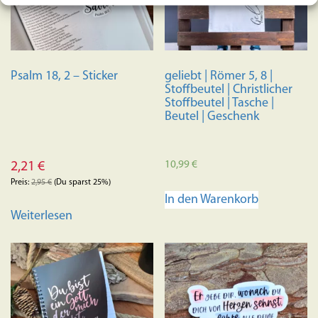
Psalm 18, 2 – Sticker
geliebt | Römer 5, 8 |
Stoffbeutel | Christlicher
Stoffbeutel | Tasche |
Beutel | Geschenk
10,99
€
2,21
€
Preis:
2,95
€
(Du sparst 25%)
In den Warenkorb
Weiterlesen