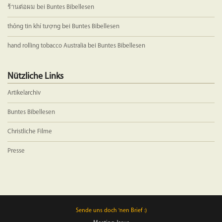
ร้านต่อผม
bei
Buntes Bibellesen
thông tin khí tượng
bei
Buntes Bibellesen
hand rolling tobacco Australia
bei
Buntes Bibellesen
Nützliche Links
Artikelarchiv
Buntes Bibellesen
Christliche Filme
Presse
Sende uns doch 'nen Brief :)