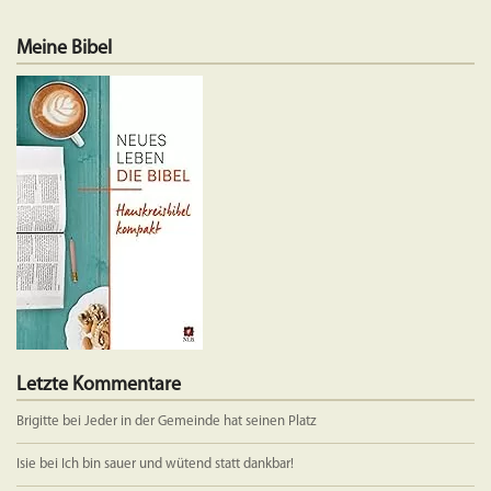
mehrere
Varianten
Meine Bibel
auf.
Die
Optionen
können
auf
der
Produktseite
gewählt
werden
Letzte Kommentare
Brigitte
bei
Jeder in der Gemeinde hat seinen Platz
Isie
bei
Ich bin sauer und wütend statt dankbar!