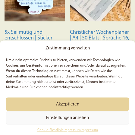
5x Sei mutig und
Christlicher Wochenplaner
entschlossen | Sticker
| A4 | 50 Blatt | Sprüche 16,
| Josua 1:9 | Bibelvers |
9 | Gebetsanliegen | Stille
Zustimmung verwalten
Christlich | Glaube |
Zeit | Glaube
Geschenk | Bibel | Gott |
Jesus | Vinyl | Aufkleber
Um dir ein optimales Erlebnis zu bieten, verwenden wir Technologien wie
Cookies, um Geräteinformationen zu speichern und/oder darauf zuzugreifen.
5,99
€
9,49
€
Wenn du diesen Technologien zustimmst, können wir Daten wie das
Surfverhalten oder eindeutige IDs auf dieser Website verarbeiten. Wenn du
deine Zustimmung nicht erteilst oder zurückziehst, können bestimmte
In den Warenkorb
In den Warenkorb
Merkmale und Funktionen beeinträchtigt werden.
AUSVERKAUFT
Akzeptieren
Einstellungen ansehen
Cookie-Richtlinie
Impressum
Impressum