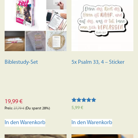
Biblestudy-Set
5x Psalm 33, 4 – Sticker
19,99
€
Bewertet mit
5,99
€
Preis:
27,79
€
(Du sparst 28%)
5.00
von 5
In den Warenkorb
In den Warenkorb