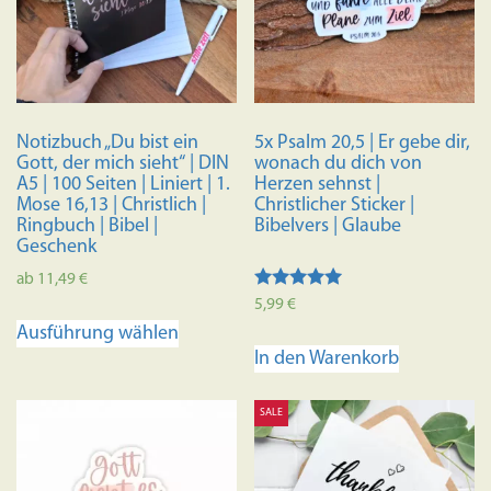
Notizbuch „Du bist ein
5x Psalm 20,5 | Er gebe dir,
Gott, der mich sieht“ | DIN
wonach du dich von
A5 | 100 Seiten | Liniert | 1.
Herzen sehnst |
Mose 16,13 | Christlich |
Christlicher Sticker |
Ringbuch | Bibel |
Bibelvers | Glaube
Geschenk
ab
11,49
€
Bewertet mit
5,99
€
Dieses
5.00
Ausführung wählen
von 5
Produkt
In den Warenkorb
weist
mehrere
SALE
Varianten
auf.
Die