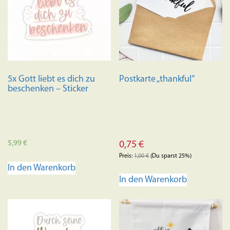
Optionen
können
auf
der
Produktseite
gewählt
5x Gott liebt es dich zu
Postkarte „thankful“
werden
beschenken – Sticker
5,99
€
0,75
€
Preis:
1,00
€
(Du sparst 25%)
In den Warenkorb
In den Warenkorb