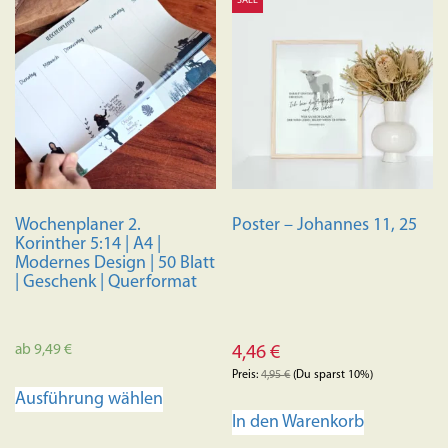
SALE
mehrere
Variante
auf.
Die
Optione
können
auf
der
Produkts
Wochenplaner 2.
Poster – Johannes 11, 25
gewählt
Korinther 5:14 | A4 |
werden
Modernes Design | 50 Blatt
| Geschenk | Querformat
ab
9,49
€
4,46
€
Preis:
4,95
€
(Du sparst 10%)
Dieses
Ausführung wählen
Produkt
In den Warenkorb
weist