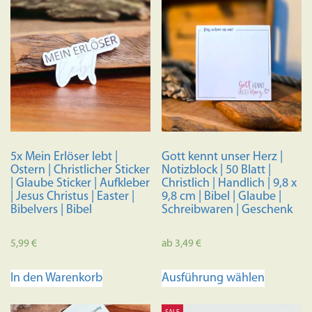
5x Mein Erlöser lebt |
Gott kennt unser Herz |
Ostern | Christlicher Sticker
Notizblock | 50 Blatt |
| Glaube Sticker | Aufkleber
Christlich | Handlich | 9,8 x
| Jesus Christus | Easter |
9,8 cm | Bibel | Glaube |
Bibelvers | Bibel
Schreibwaren | Geschenk
5,99
€
ab
3,49
€
Dieses
In den Warenkorb
Ausführung wählen
Produkt
weist