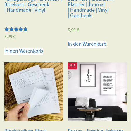
Bibelvers | Geschenk
Planner | Journal
| Handmade | Vinyl
| Handmade | Vinyl
| Geschenk
5,99
€
Bewertet
5,99
€
mit
In den Warenkorb
4.67
von 5
In den Warenkorb
SALE