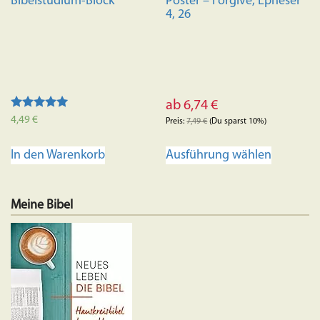
Bibelstudium-Block
Poster – Forgive, Epheser
4, 26
ab
6,74
€
Bewertet
4,49
€
Preis:
7,49
€
(Du sparst 10%)
mit
4.95
Dieses
von 5
Ausführung wählen
In den Warenkorb
Produkt
weist
mehrere
Meine Bibel
Variante
auf.
Die
Optione
können
auf