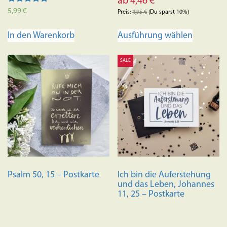
ab
4,46
€
Bewertet mit
5,99
€
Preis:
4,95
€
(Du sparst 10%)
5.00
von 5
Dieses
Ausführung wählen
In den Warenkorb
Produkt
weist
SALE
mehrere
Variante
auf.
Die
Optione
können
auf
der
Produkts
Psalm 50, 15 – Postkarte
Ich bin die Auferstehung
gewählt
und das Leben, Johannes
werden
11, 25 – Postkarte