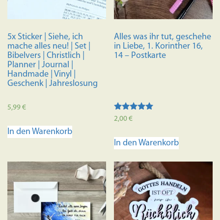
5x Sticker | Siehe, ich
Alles was ihr tut, geschehe
mache alles neu! | Set |
in Liebe, 1. Korinther 16,
Bibelvers | Christlich |
14 – Postkarte
Planner | Journal |
Handmade | Vinyl |
Geschenk | Jahreslosung
5,99
€
Bewertet mit
2,00
€
5.00
In den Warenkorb
von 5
In den Warenkorb