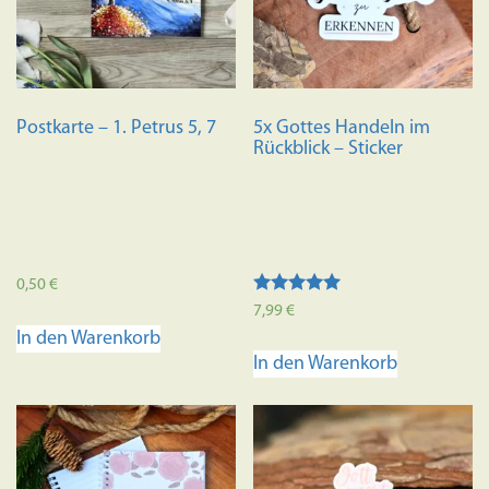
Postkarte – 1. Petrus 5, 7
5x Gottes Handeln im
Rückblick – Sticker
0,50
€
Bewertet mit
7,99
€
5.00
In den Warenkorb
von 5
In den Warenkorb