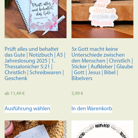
Prüft alles und behaltet
5x Gott macht keine
das Gute | Notizbuch | A5 |
Unterschiede zwischen
Jahreslosung 2025 | 1.
den Menschen | Christlich |
Thessalonicher 5:21 |
Sticker | Aufkleber | Glaube
Christlich | Schreibwaren |
| Gott | Jesus | Bibel |
Geschenk
Bibelvers
ab
11,49
€
5,99
€
Dieses
Ausführung wählen
In den Warenkorb
Produkt
weist
mehrere
Varianten