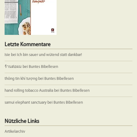
der
Produkts
gewählt
werden
Letzte Kommentare
Isie
bei
Ich bin sauer und wütend statt dankbar!
ร้านต่อผม
bei
Buntes Bibellesen
thông tin khí tượng
bei
Buntes Bibellesen
hand rolling tobacco Australia
bei
Buntes Bibellesen
samui elephant sanctuary
bei
Buntes Bibellesen
Nützliche Links
Artikelarchiv