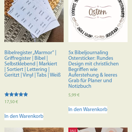
auf.
Die
Optionen
können
auf
der
Produktseite
Bibelregister „Marmor“ |
5x Bibeljournaling
gewählt
Griffregister | Bibel |
Ostersticker: Rundes
werden
Selbstklebend | Markiert
Design mit christlichen
| Sortiert | Lettering |
Begriffen wie
Geritzt | Vinyl | Tabs | Weiß
Auferstehung & leeres
Grab für Planer und
Notizbuch
5,99
€
Bewertet
17,50
€
mit
In den Warenkorb
4.73
von 5
In den Warenkorb
SALE