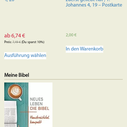
Johannes 4, 19 – Postkarte
2,00
€
ab
6,74
€
Preis:
7,49
€
(Du sparst 10%)
In den Warenkorb
Dieses
Ausführung wählen
Produkt
weist
mehrere
Meine Bibel
Varianten
auf.
Die
Optionen
können
auf
der