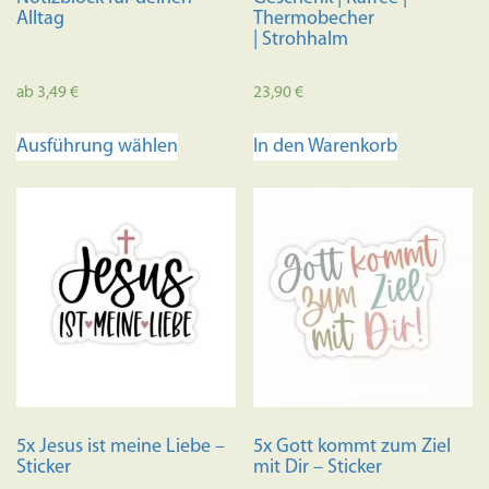
Alltag
Thermobecher
| Strohhalm
ab
3,49
€
23,90
€
Dieses
Ausführung wählen
In den Warenkorb
Produkt
weist
mehrere
Varianten
auf.
Die
Optionen
können
auf
der
Produktseite
5x Jesus ist meine Liebe –
5x Gott kommt zum Ziel
gewählt
Sticker
mit Dir – Sticker
werden