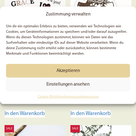
Zustimmung verwalten
Um dir ein optimales Erlebnis zu bieten, verwenden wir Technologien wie
Cookies, um Geräteinformationen zu speichern und/oder darauf zuzugreifen.
Wenn du diesen Technologien zustimmst, können wir Daten wie das
Surfverhalten oder eindeutige IDs auf dieser Website verarbeiten. Wenn du
deine Zustimmung nicht erteilst oder zurückziehst, können bestimmte
Merkmale und Funktionen beeinträchtigt werden.
11 Instagram Story Sticker
Jesus ist auferstanden –
– Social Media
Sticker
Akzeptieren
Einstellungen ansehen
Cookie-Richtlinie
Impressum
Impressum
0,99
€
2,88
€
In den Warenkorb
In den Warenkorb
SALE
SALE