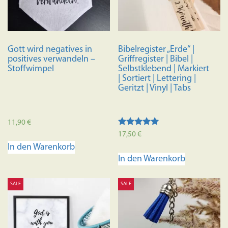
auf
der
Produkts
gewählt
Gott wird negatives in
Bibelregister „Erde“ |
werden
positives verwandeln –
Griffregister | Bibel |
Stoffwimpel
Selbstklebend | Markiert
| Sortiert | Lettering |
Geritzt | Vinyl | Tabs
11,90
€
Bewertet
17,50
€
mit
In den Warenkorb
4.88
von 5
In den Warenkorb
SALE
SALE