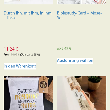
Durch ihn, mit ihm, in ihm
Biblestudy-Card – Mose-
– Tasse
Set
ab
3,49
€
11,24
€
Preis:
14,99
€
(Du sparst 25%)
Dieses
Ausführung wählen
Produkt
In den Warenkorb
weist
mehrere
Variante
auf.
Die
Optione
können