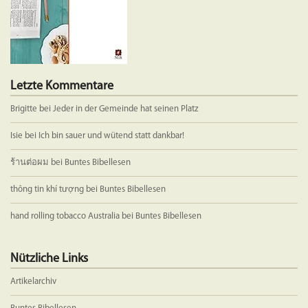
Produktseite
gewählt
werden
Letzte Kommentare
Brigitte
bei
Jeder in der Gemeinde hat seinen Platz
Isie
bei
Ich bin sauer und wütend statt dankbar!
ร้านต่อผม
bei
Buntes Bibellesen
thông tin khí tượng
bei
Buntes Bibellesen
hand rolling tobacco Australia
bei
Buntes Bibellesen
Nützliche Links
Artikelarchiv