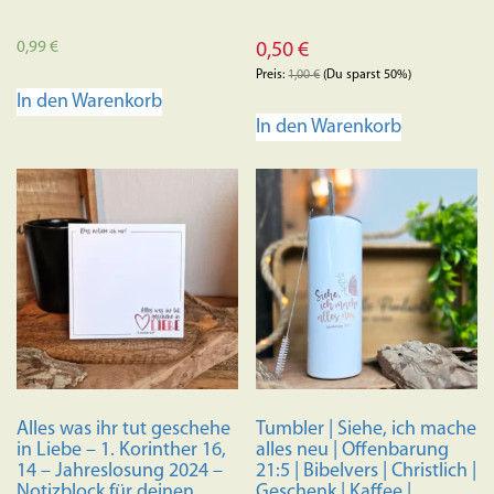
0,99
€
0,50
€
Preis:
1,00
€
(Du sparst 50%)
In den Warenkorb
In den Warenkorb
Alles was ihr tut geschehe
Tumbler | Siehe, ich mache
in Liebe – 1. Korinther 16,
alles neu | Offenbarung
14 – Jahreslosung 2024 –
21:5 | Bibelvers | Christlich |
Notizblock für deinen
Geschenk | Kaffee |