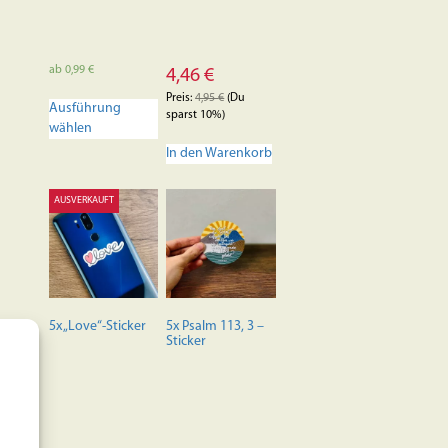
ab
0,99
€
4,46
€
Dieses
Preis:
4,95
€
(Du
Ausführung
Produkt
sparst 10%)
wählen
weist
mehrere
In den Warenkorb
Varianten
auf.
AUSVERKAUFT
Die
Optionen
können
auf
der
Produktseite
5x „Love“-Sticker
5x Psalm 113, 3 –
gewählt
Sticker
werden