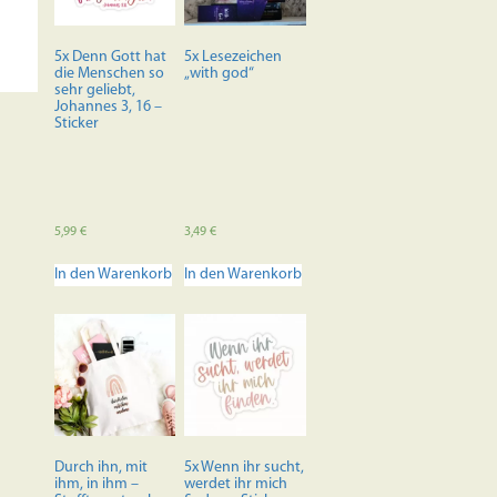
5x Denn Gott hat
5x Lesezeichen
die Menschen so
„with god“
sehr geliebt,
Johannes 3, 16 –
Sticker
5,99
€
3,49
€
In den Warenkorb
In den Warenkorb
Durch ihn, mit
5x Wenn ihr sucht,
ihm, in ihm –
werdet ihr mich