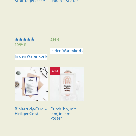
Stofftragetasche
finden – Sticker
5,99
€
Bewertet mit
10,99
€
5.00
In den Warenkorb
von 5
In den Warenkorb
SALE
Biblestudy-Card –
Durch ihn, mit
Heiliger Geist
ihm, in ihm –
Poster