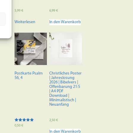
5,99
€
6,99
€
Weiterlesen
In den Warenkorb
Postkarte Psalm
Christliches Poster
56, 4
| Jahreslosung
2026 | Bibelvers |
Offenbarung 21:5
| A4 PDF
Download |
Minimalistisch |
Neuanfang
2,50
€
Bewertet mit
0,50
€
5.00
In den Warenkorb
von 5