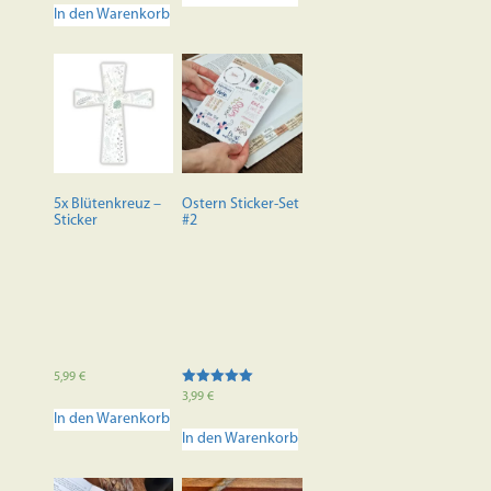
In den Warenkorb
5x Blütenkreuz –
Ostern Sticker-Set
Sticker
#2
5,99
€
Bewertet mit
3,99
€
5.00
In den Warenkorb
von 5
In den Warenkorb