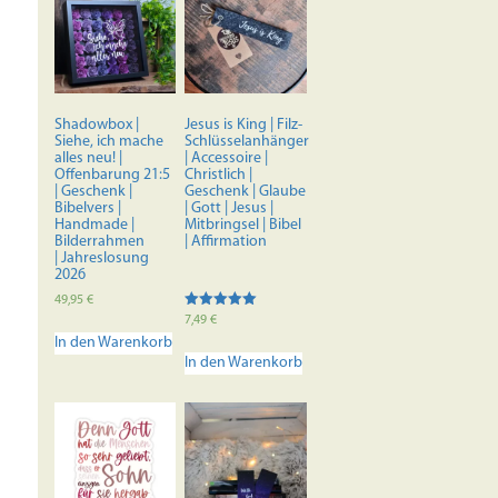
Shadowbox |
Jesus is King | Filz-
Siehe, ich mache
Schlüsselanhänger
alles neu! |
| Accessoire |
Offenbarung 21:5
Christlich |
| Geschenk |
Geschenk | Glaube
Bibelvers |
| Gott | Jesus |
Handmade |
Mitbringsel | Bibel
Bilderrahmen
| Affirmation
| Jahreslosung
2026
49,95
€
Bewertet mit
7,49
€
5.00
In den Warenkorb
von 5
In den Warenkorb