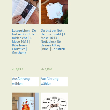
Lesezeichen | Du
Du bist ein Gott
bist ein Gott der
der mich sieht | 1.
mich sieht | 1.
Mose 16:13 |
Mose 16:13 |
Notizblock für
Bibellesen |
deinen Alltag
Christlich |
| Bibel | Christlich
Geschenk
ab
0,99
€
ab
3,49
€
Dieses
Dieses
Ausführung
Ausführung
Produkt
Produkt
wählen
wählen
weist
weist
mehrere
mehrere
Varianten
Varianten
auf.
auf.
Die
Die
Optionen
Optionen