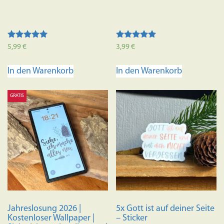
Bewertet mit
Bewertet mit
5,99
€
3,99
€
5.00
5.00
von 5
von 5
In den Warenkorb
In den Warenkorb
GRATIS
Jahreslosung 2026 |
5x Gott ist auf deiner Seite
Kostenloser Wallpaper |
– Sticker