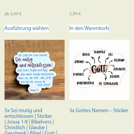
ab
3,49
€
5,99
€
Dieses
Ausführung wählen
In den Warenkorb
Produkt
weist
mehrere
Varianten
auf.
Die
Optionen
können
auf
der
Produktseite
5x Sei mutig und
5x Gottes Namen – Sticker
gewählt
entschlossen | Sticker
werden
| Josua 1:9 | Bibelvers |
Christlich | Glaube |
Geschenk | Bibel | Gott |