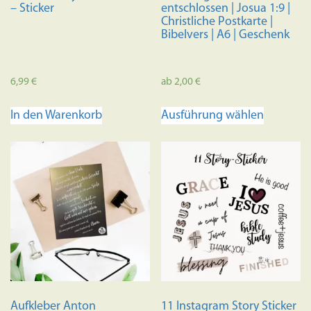
– Sticker
entschlossen | Josua 1:9 |
Christliche Postkarte |
Bibelvers | A6 | Geschenk
6,99
€
ab
2,00
€
Dieses
In den Warenkorb
Ausführung wählen
Produkt
weist
mehrere
Variante
auf.
Die
Optione
können
auf
der
Produkts
Aufkleber Anton
11 Instagram Story Sticker
gewählt