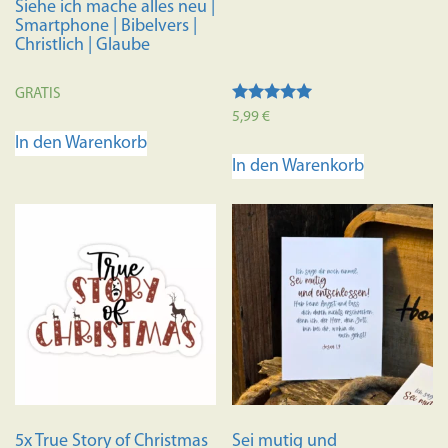
Siehe ich mache alles neu |
Smartphone | Bibelvers |
Christlich | Glaube
GRATIS
Bewertet mit
5,99
€
5.00
In den Warenkorb
von 5
In den Warenkorb
5x True Story of Christmas
Sei mutig und