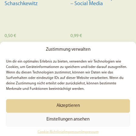
Schaschkewitz
– Social Media
werden
0,50
€
0,99
€
Zustimmung verwalten
In den Warenkorb
In den Warenkorb
Um dir ein optimales Erlebnis zu bieten, verwenden wir Technologien wie
Cookies, um Geräteinformationen zu speichern und/oder darauf zuzugreifen.
Wenn du diesen Technologien zustimmst, können wir Daten wie das
Surfverhalten oder eindeutige IDs auf dieser Website verarbeiten. Wenn du
deine Zustimmung nicht erteilst oder zurückziehst, können bestimmte
Merkmale und Funktionen beeinträchtigt werden.
Akzeptieren
Einstellungen ansehen
Cookie-Richtlinie
Impressum
Impressum
Ein Meisterwerk Gottes –
5x Psalm 46, 2 – Sticker