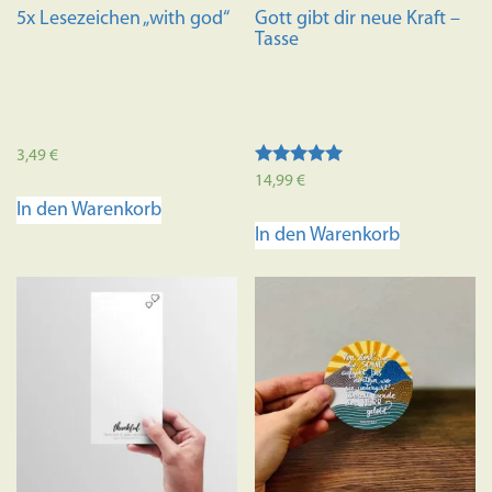
5x Lesezeichen „with god“
Gott gibt dir neue Kraft –
Tasse
3,49
€
Bewertet mit
14,99
€
5.00
In den Warenkorb
von 5
In den Warenkorb