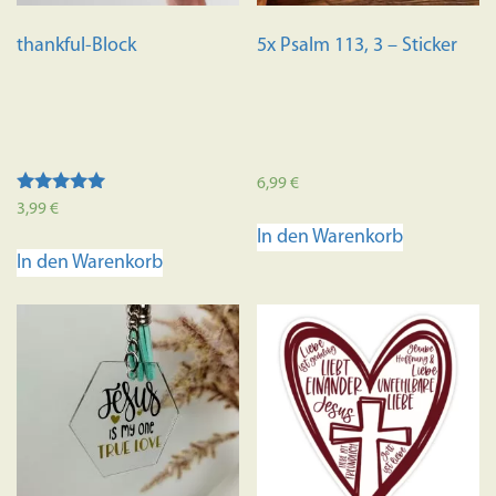
thankful-Block
5x Psalm 113, 3 – Sticker
6,99
€
Bewertet mit
3,99
€
5.00
In den Warenkorb
von 5
In den Warenkorb