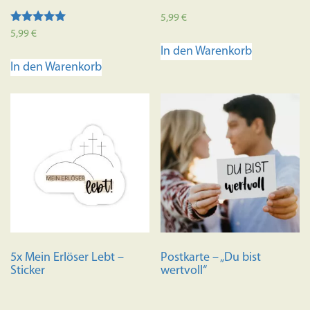
5,99
€
Bewertet mit
5,99
€
5.00
In den Warenkorb
von 5
In den Warenkorb
5x Mein Erlöser Lebt –
Postkarte – „Du bist
Sticker
wertvoll“