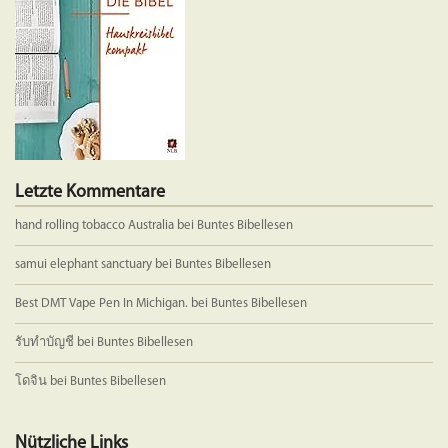
auf
auf
der
der
Produktseite
Produkts
gewählt
gewählt
werden
werden
Letzte Kommentare
hand rolling tobacco Australia
bei
Buntes Bibellesen
samui elephant sanctuary
bei
Buntes Bibellesen
Best DMT Vape Pen In Michigan.
bei
Buntes Bibellesen
รับทำบัญชี
bei
Buntes Bibellesen
โดจิน
bei
Buntes Bibellesen
Nützliche Links