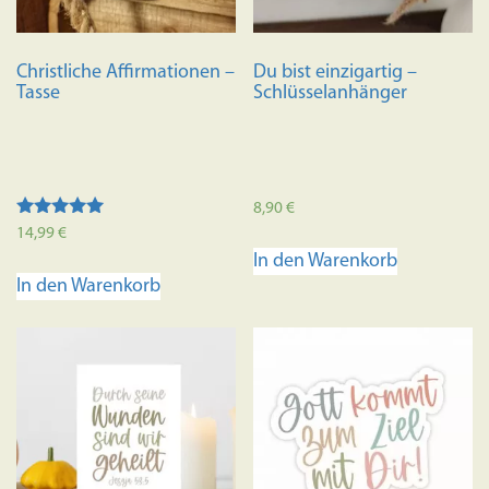
der
Produkts
Christliche Affirmationen –
Du bist einzigartig –
gewählt
Tasse
Schlüsselanhänger
werden
8,90
€
Bewertet mit
14,99
€
5.00
In den Warenkorb
von 5
In den Warenkorb