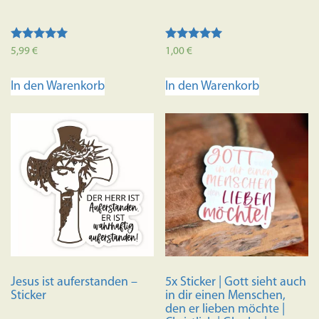
Bewertet mit
Bewertet mit
5,99
€
1,00
€
5.00
5.00
von 5
von 5
In den Warenkorb
In den Warenkorb
Jesus ist auferstanden –
5x Sticker | Gott sieht auch
Sticker
in dir einen Menschen,
den er lieben möchte |