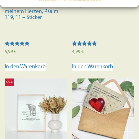
5x Ich behalte dein Wort in
Pray. Wait. Trust. – Set
meinem Herzen, Psalm
119, 11 – Sticker
Bewertet mit
Bewertet mit
5,99
€
4,99
€
5.00
5.00
von 5
von 5
In den Warenkorb
In den Warenkorb
SALE