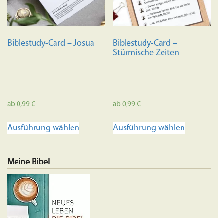
Biblestudy-Card – Josua
Biblestudy-Card –
Stürmische Zeiten
ab
0,99
€
ab
0,99
€
Dieses
Dieses
Ausführung wählen
Ausführung wählen
Produkt
Produkt
weist
weist
mehrere
mehrere
Meine Bibel
Varianten
Variante
auf.
auf.
Die
Die
Optionen
Optione
können
können