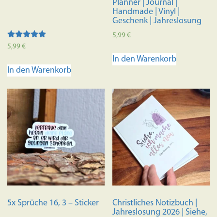
Planner | Journal |
Handmade | Vinyl |
Geschenk | Jahreslosung
5,99
€
Bewertet mit
5,99
€
5.00
In den Warenkorb
von 5
In den Warenkorb
5x Sprüche 16, 3 – Sticker
Christliches Notizbuch |
Jahreslosung 2026 | Siehe,