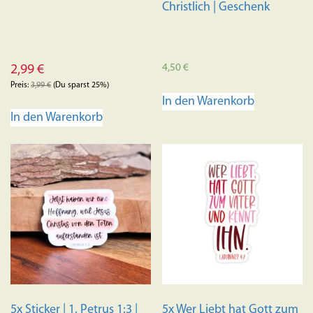
werden
Christlich | Geschenk
4,50
€
2,99
€
Preis:
3,99
€
(Du sparst 25%)
In den Warenkorb
In den Warenkorb
5x Sticker | 1. Petrus 1:3 |
5x Wer Liebt hat Gott zum