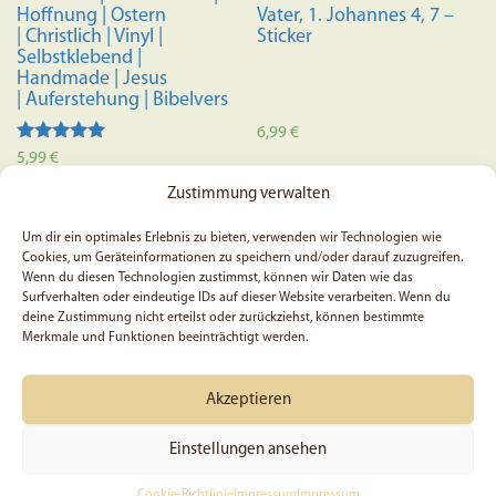
Hoffnung | Ostern
Vater, 1. Johannes 4, 7 –
| Christlich | Vinyl |
Sticker
Selbstklebend |
Handmade | Jesus
| Auferstehung | Bibelvers
6,99
€
Bewertet mit
5,99
€
5.00
In den Warenkorb
von 5
Zustimmung verwalten
In den Warenkorb
Um dir ein optimales Erlebnis zu bieten, verwenden wir Technologien wie
Cookies, um Geräteinformationen zu speichern und/oder darauf zuzugreifen.
Wenn du diesen Technologien zustimmst, können wir Daten wie das
Surfverhalten oder eindeutige IDs auf dieser Website verarbeiten. Wenn du
deine Zustimmung nicht erteilst oder zurückziehst, können bestimmte
Merkmale und Funktionen beeinträchtigt werden.
Akzeptieren
Einstellungen ansehen
Cookie-Richtlinie
Impressum
Impressum