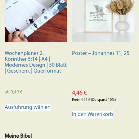
auf.
Die
Optione
können
auf
der
Produkts
Wochenplaner 2.
Poster – Johannes 11, 25
gewählt
Korinther 5:14 | A4 |
werden
Modernes Design | 50 Blatt
| Geschenk | Querformat
ab
9,49
€
4,46
€
Preis:
4,95
€
(Du sparst 10%)
Dieses
Ausführung wählen
Produkt
In den Warenkorb
weist
mehrere
Varianten
Meine Bibel