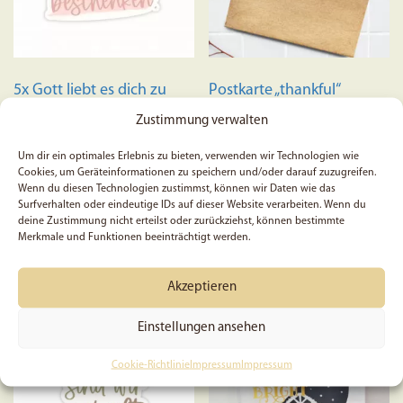
auf
der
Produktseite
gewählt
5x Gott liebt es dich zu
Postkarte „thankful“
werden
beschenken – Sticker
Zustimmung verwalten
Um dir ein optimales Erlebnis zu bieten, verwenden wir Technologien wie
Cookies, um Geräteinformationen zu speichern und/oder darauf zuzugreifen.
Wenn du diesen Technologien zustimmst, können wir Daten wie das
5,99
€
0,75
€
Surfverhalten oder eindeutige IDs auf dieser Website verarbeiten. Wenn du
deine Zustimmung nicht erteilst oder zurückziehst, können bestimmte
Preis:
1,00
€
(Du sparst 25%)
Merkmale und Funktionen beeinträchtigt werden.
In den Warenkorb
In den Warenkorb
Akzeptieren
Einstellungen ansehen
Cookie-Richtlinie
Impressum
Impressum