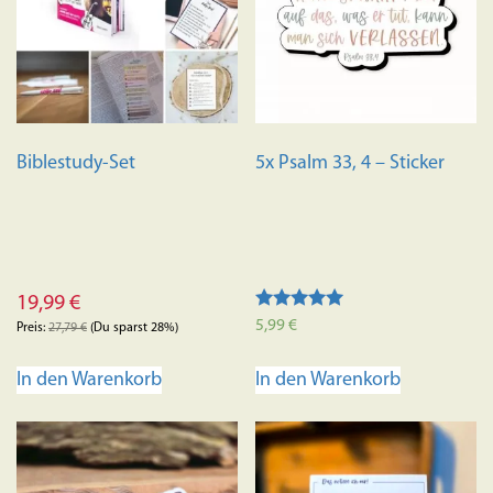
Biblestudy-Set
5x Psalm 33, 4 – Sticker
19,99
€
Bewertet mit
5,99
€
Preis:
27,79
€
(Du sparst 28%)
5.00
von 5
In den Warenkorb
In den Warenkorb