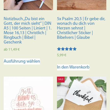
Notizbuch „Du bist ein
5x Psalm 20,5 | Er gebe dir,
Gott, der mich sieht“ | DIN
wonach du dich von
A5 | 100 Seiten | Liniert | 1.
Herzen sehnst |
Mose 16,13 | Christlich |
Christlicher Sticker |
Ringbuch | Bibel |
Bibelvers | Glaube
Geschenk
ab
11,49
€
Bewertet mit
5,99
€
Dieses
5.00
Ausführung wählen
von 5
Produkt
In den Warenkorb
weist
mehrere
SALE
Varianten
auf.
Die
Optionen
können