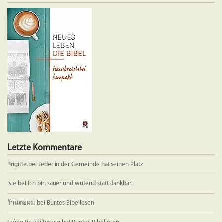
auf.
Die
Optionen
können
auf
der
Produktseite
gewählt
werden
Letzte Kommentare
Brigitte
bei
Jeder in der Gemeinde hat seinen Platz
Isie
bei
Ich bin sauer und wütend statt dankbar!
ร้านต่อผม
bei
Buntes Bibellesen