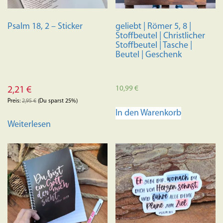
Psalm 18, 2 – Sticker
geliebt | Römer 5, 8 |
Stoffbeutel | Christlicher
Stoffbeutel | Tasche |
Beutel | Geschenk
10,99
€
2,21
€
Preis:
2,95
€
(Du sparst 25%)
In den Warenkorb
Weiterlesen