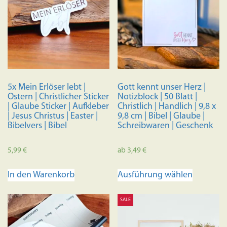
5x Mein Erlöser lebt |
Gott kennt unser Herz |
Ostern | Christlicher Sticker
Notizblock | 50 Blatt |
| Glaube Sticker | Aufkleber
Christlich | Handlich | 9,8 x
| Jesus Christus | Easter |
9,8 cm | Bibel | Glaube |
Bibelvers | Bibel
Schreibwaren | Geschenk
5,99
€
ab
3,49
€
Dieses
In den Warenkorb
Ausführung wählen
Produkt
weist
SALE
mehrere
Variante