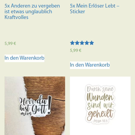
5x Anderen zu vergeben
5x Mein Erlöser Lebt –
ist etwas unglaublich
Sticker
Kraftvolles
5,99
€
Bewertet mit
5,99
€
5.00
In den Warenkorb
von 5
In den Warenkorb