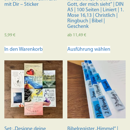
mit Dir – Sticker
Gott, der mich sieht“ | DIN
A5 | 100 Seiten | Liniert | 1.
Mose 16,13 | Christlich |
Ringbuch | Bibel |
Geschenk
5,99
€
ab
11,49
€
Dieses
In den Warenkorb
Ausführung wählen
Produkt
weist
mehrere
Variante
auf.
Die
Optione
können
auf
der
Produkts
Set: „Designe deine
Bibelregister „Himmel“ |