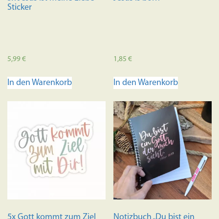
gewählt
Sticker
werden
5,99
€
1,85
€
In den Warenkorb
In den Warenkorb
5x Gott kommt zum Ziel
Notizbuch „Du bist ein