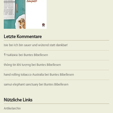
Letzte Kommentare
Isie
bei
Ich bin sauer und wütend statt dankbar!
ร้านต่อผม
bei
Buntes Bibellesen
thông tin khí tượng
bei
Buntes Bibellesen
hand rolling tobacco Australia
bei
Buntes Bibellesen
samui elephant sanctuary
bei
Buntes Bibellesen
Nützliche Links
Artikelarchiv