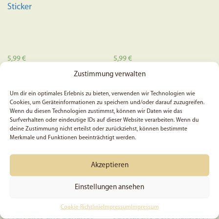
Sticker
5,99
€
5,99
€
Dieses
Zustimmung verwalten
Weiterlesen
Ausführung wählen
Produkt
Um dir ein optimales Erlebnis zu bieten, verwenden wir Technologien wie
weist
Cookies, um Geräteinformationen zu speichern und/oder darauf zuzugreifen.
mehrere
Wenn du diesen Technologien zustimmst, können wir Daten wie das
Surfverhalten oder eindeutige IDs auf dieser Website verarbeiten. Wenn du
Variante
deine Zustimmung nicht erteilst oder zurückziehst, können bestimmte
auf.
Merkmale und Funktionen beeinträchtigt werden.
Die
Optione
Akzeptieren
können
auf
Einstellungen ansehen
der
Produkts
Cookie-Richtlinie
Impressum
Impressum
Prüft alles und behaltet
Jutetasche personalisiert |