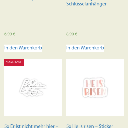
Schlüsselanhänger
6,99
€
8,90
€
In den Warenkorb
In den Warenkorb
AUSVERKAUFT
5x Er ist nicht mehr hier –
5x He is risen – Sticker