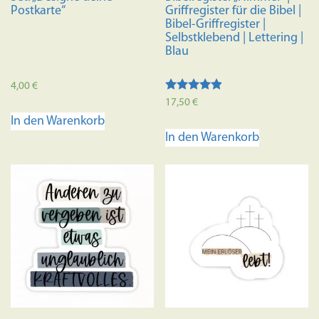
gewählt
Postkarte“
Griffregister für die Bibel |
werden
Bibel-Griffregister |
Selbstklebend | Lettering |
Blau
4,00
€
Bewertet
17,50
€
mit
In den Warenkorb
4.70
von 5
In den Warenkorb