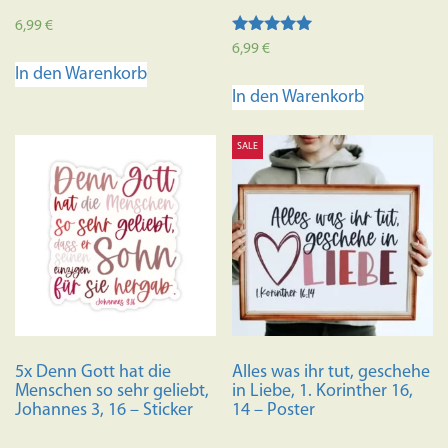
6,99
€
Bewertet mit
6,99
€
5.00
In den Warenkorb
von 5
In den Warenkorb
SALE
5x Denn Gott hat die
Alles was ihr tut, geschehe
Menschen so sehr geliebt,
in Liebe, 1. Korinther 16,
Johannes 3, 16 – Sticker
14 – Poster