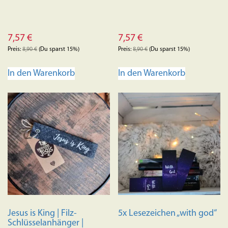
7,57
€
7,57
€
Preis:
8,90
€
(Du sparst 15%)
Preis:
8,90
€
(Du sparst 15%)
In den Warenkorb
In den Warenkorb
Jesus is King | Filz-
5x Lesezeichen „with god“
Schlüsselanhänger |