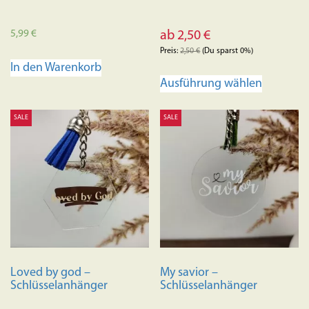
5,99
€
ab
2,50
€
Preis:
2,50
€
(Du sparst 0%)
In den Warenkorb
Dieses
Ausführung wählen
Produkt
weist
SALE
SALE
mehrere
Variante
auf.
Die
Optione
können
auf
der
Produkts
Loved by god –
My savior –
gewählt
Schlüsselanhänger
Schlüsselanhänger
werden