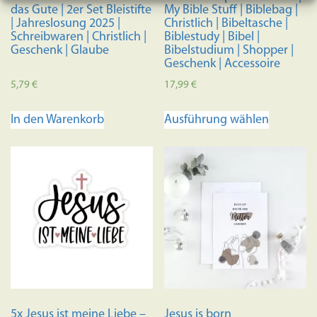
gewählt
das Gute | 2er Set Bleistifte
My Bible Stuff | Biblebag |
werden
| Jahreslosung 2025 |
Christlich | Bibeltasche |
Schreibwaren | Christlich |
Biblestudy | Bibel |
Geschenk | Glaube
Bibelstudium | Shopper |
Geschenk | Accessoire
5,79
€
17,99
€
Dieses
In den Warenkorb
Ausführung wählen
Produkt
weist
mehrere
Variante
auf.
Die
Optione
können
auf
der
Produkts
5x Jesus ist meine Liebe –
Jesus is born