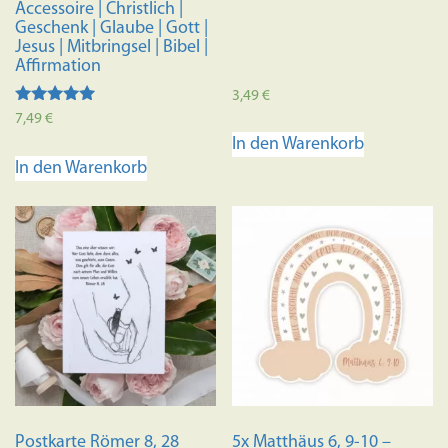
Accessoire | Christlich |
Geschenk | Glaube | Gott |
Jesus | Mitbringsel | Bibel |
Affirmation
3,49
€
Bewertet mit
7,49
€
5.00
In den Warenkorb
von 5
In den Warenkorb
Postkarte Römer 8, 28
5x Matthäus 6, 9-10 –