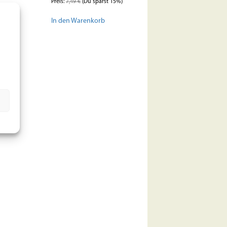
Preis:
7,49
€
(Du sparst 15%)
korb
In den Warenkorb