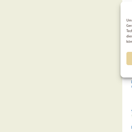
Um 
Ger
Tec
die
kön