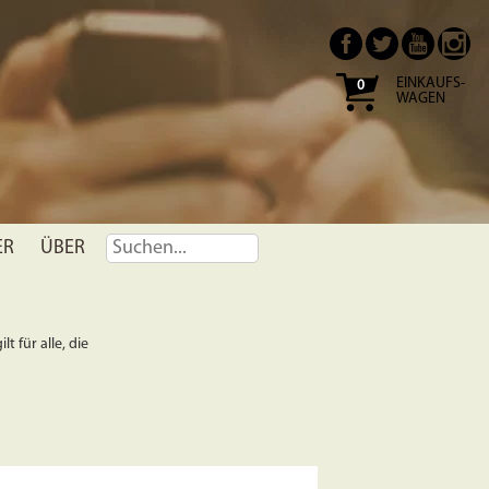
EINKAUFS-
0
WAGEN
ER
ÜBER
t für alle, die