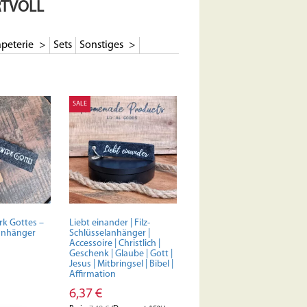
RTVOLL
peterie
Sets
Sonstiges
SALE
rk Gottes –
Liebt einander | Filz-
lanhänger
Schlüsselanhänger |
Accessoire | Christlich |
Geschenk | Glaube | Gott |
Jesus | Mitbringsel | Bibel |
Affirmation
6,37
€