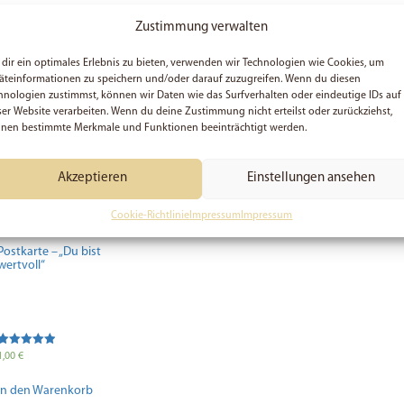
In den Warenkorb
In den Warenkorb
In den Waren
Zustimmung verwalten
dir ein optimales Erlebnis zu bieten, verwenden wir Technologien wie Cookies, um
äteinformationen zu speichern und/oder darauf zuzugreifen. Wenn du diesen
hnologien zustimmst, können wir Daten wie das Surfverhalten oder eindeutige IDs auf
ser Website verarbeiten. Wenn du deine Zustimmung nicht erteilst oder zurückziehst,
nen bestimmte Merkmale und Funktionen beeinträchtigt werden.
Akzeptieren
Einstellungen ansehen
Cookie-Richtlinie
Impressum
Impressum
Postkarte – „Du bist
wertvoll“
Bewertet mit
1,00
€
5.00
von 5
In den Warenkorb