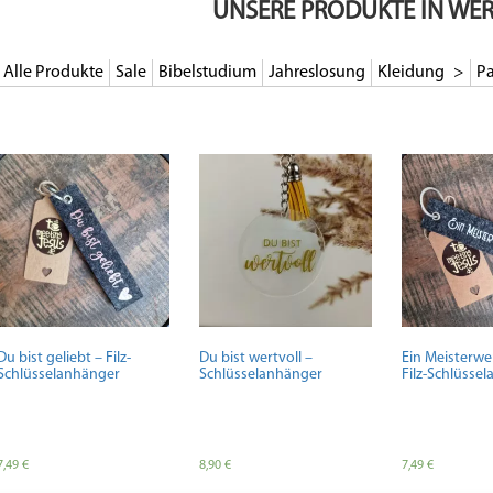
UNSERE PRODUKTE IN WE
Alle Produkte
Sale
Bibelstudium
Jahreslosung
Kleidung
Pa
Du bist geliebt – Filz-
Du bist wertvoll –
Ein Meisterwe
Schlüsselanhänger
Schlüsselanhänger
Filz-Schlüsse
7,49
€
8,90
€
7,49
€