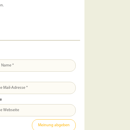
en.
e