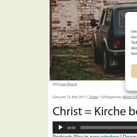
Um 
Ger
Tec
die
kön
Bild:
Egor Myznik
Gina am 12. Mai 2011 /
Zitate
/ Schlagworte:
Albert Sc
Christ = Kirche 
Audio-
00:00
Player