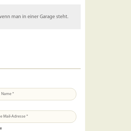
um
die
, wenn man in einer Garage steht.
Lautstärke
zu
regeln.
e