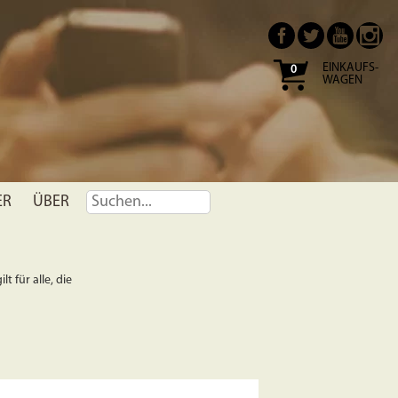
EINKAUFS-
0
WAGEN
ER
ÜBER
t für alle, die