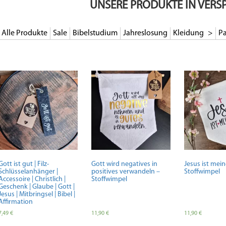
UNSERE PRODUKTE IN VERS
Alle Produkte
Sale
Bibelstudium
Jahreslosung
Kleidung
Pa
Gott ist gut | Filz-
Gott wird negatives in
Jesus ist mein
Schlüsselanhänger |
positives verwandeln –
Stoffwimpel
Accessoire | Christlich |
Stoffwimpel
Geschenk | Glaube | Gott |
Jesus | Mitbringsel | Bibel |
Affirmation
7,49
€
11,90
€
11,90
€