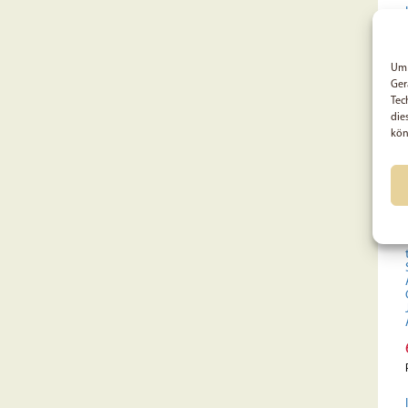
Um 
Ger
Tec
die
kön