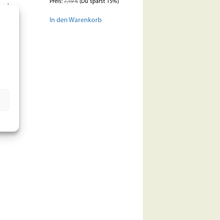
Preis:
7,49
€
(Du sparst 15%)
korb
In den Warenkorb