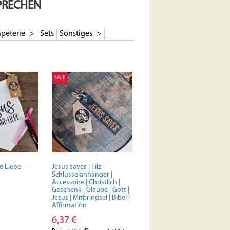
PRECHEN
peterie
Sets
Sonstiges
SALE
e Liebe –
Jesus saves | Filz-
Schlüsselanhänger |
Accessoire | Christlich |
Geschenk | Glaube | Gott |
Jesus | Mitbringsel | Bibel |
Affirmation
6,37
€