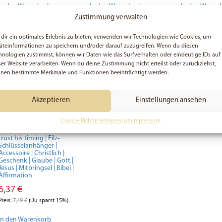
In den Warenkorb
In den Warenkorb
In den Waren
Zustimmung verwalten
dir ein optimales Erlebnis zu bieten, verwenden wir Technologien wie Cookies, um
äteinformationen zu speichern und/oder darauf zuzugreifen. Wenn du diesen
SALE
hnologien zustimmst, können wir Daten wie das Surfverhalten oder eindeutige IDs auf
ser Website verarbeiten. Wenn du deine Zustimmung nicht erteilst oder zurückziehst,
nen bestimmte Merkmale und Funktionen beeinträchtigt werden.
Akzeptieren
Einstellungen ansehen
Cookie-Richtlinie
Impressum
Impressum
trust his timing | Filz-
Schlüsselanhänger |
Accessoire | Christlich |
Geschenk | Glaube | Gott |
Jesus | Mitbringsel | Bibel |
Affirmation
6,37
€
Preis:
7,49
€
(Du sparst 15%)
In den Warenkorb