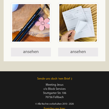
ansehen
ansehen
Sende uns doch 'nen Brief :)
Meeting Jesus
c/o Block Services
Stuttgarter Str. 106
70736 Fellbach
© Alle Rechte vorbehalten 2010 - 2026
Erreiche uns hier: