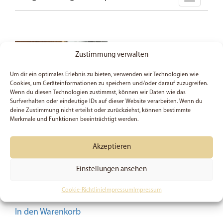
Zustimmung verwalten
Um dir ein optimales Erlebnis zu bieten, verwenden wir Technologien wie
Cookies, um Geräteinformationen zu speichern und/oder darauf zuzugreifen.
Wenn du diesen Technologien zustimmst, können wir Daten wie das
Surfverhalten oder eindeutige IDs auf dieser Website verarbeiten. Wenn du
deine Zustimmung nicht erteilst oder zurückziehst, können bestimmte
Merkmale und Funktionen beeinträchtigt werden.
Akzeptieren
Christliche
Affirmationen – Tasse
Einstellungen ansehen
Bewertet mit
14,99
€
Cookie-Richtlinie
Impressum
Impressum
5.00
von 5
In den Warenkorb