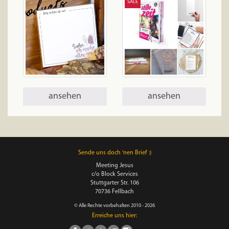
SALE
ansehen
ansehen
Sende uns doch 'nen Brief :)
Meeting Jesus
c/o Block Services
Stuttgarter Str. 106
70736 Fellbach
© Alle Rechte vorbehalten 2010 - 2026
Erreiche uns hier: