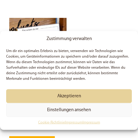
Zustimmung verwalten
Um dir ein optimales Erlebnis zu bieten, verwenden wir Technologien wie
Cookies, um Geräteinformationen zu speichern und/oder darauf zuzugreifen.
Wenn du diesen Technologien zustimmst, können wir Daten wie das
Surfverhalten oder eindeutige IDs auf dieser Website verarbeiten. Wenn du
deine Zustimmung nicht erteilst oder zurückziehst, können bestimmte
Merkmale und Funktionen beeinträchtigt werden.
Siehe, ich mache alles
neu | Jahreslosung 2026
Akzeptieren
| Offenbarung 21:5 |
Kleiner Notizblock |
Christlich | Notepad |
Einstellungen ansehen
Geschenk | Bibelvers
Cookie-Richtlinie
Impressum
Impressum
ab
3,49
€
Dieses