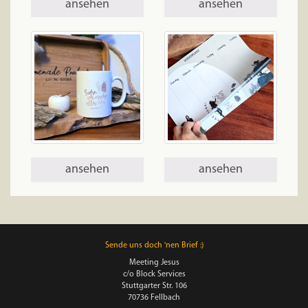
ansehen
ansehen
ansehen
ansehen
Sende uns doch 'nen Brief :)
Meeting Jesus
c/o Block Services
Stuttgarter Str. 106
70736 Fellbach